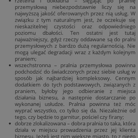
rzetelna i dokładna – sięgając po pralnię
przemysłową niebezpodstawnie liczy się na
najwyższą jakość oferowanych przez nią usług. W
związku z tym naturalnym jest, że oczekuje się
nieskazitelnej czystości oraz odpowiedniego
poziomu dbałości. Ten ostatni jest tutaj
najważniejszy, gdyż rzeczy oddawane są do pralni
przemysłowych z bardzo dużą regularnością. Nie
mogą ulegać degradacji wraz z każdym kolejnym
praniem;
wszechstronna – pralnia przemysłowa powinna
podchodzić do świadczonych przez siebie usług w
sposób jak najbardziej kompleksowy. Cennym
dodatkiem do tych podstawowych, związanych z
praniem, byłoby jego odbieranie z miejsca
działania biznesu, a następnie dostarczanie po
wykonanej usłudze. Pralnia powinna też móc
wyprać wszystko, co tylko się da. Niezależnie od
tego, czy będzie to garnitur, pościel czy firany;
dobrze zlokalizowana – dobra pralnia to taka, która
działa w miejscu prowadzenia przez jej klienta
biznesu. Jeżeli jest nim większe miasto, to z niego