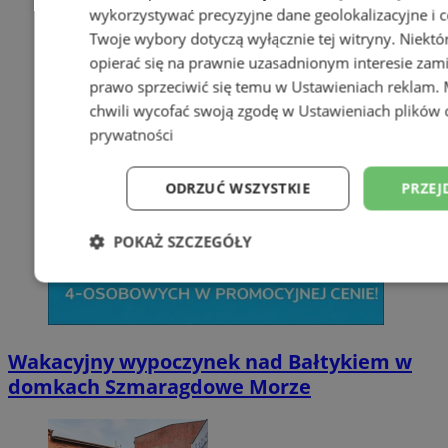
wykorzystywać precyzyjne dane geolokalizacyjne i c
Twoje wybory dotyczą wyłącznie tej witryny. Niekt
opierać się na prawnie uzasadnionym interesie zami
prawo sprzeciwić się temu w
Ustawieniach reklam
.
chwili wycofać swoją zgodę w
Ustawieniach plików 
prywatności
ODRZUĆ WSZYSTKIE
PRZEJ
POKAŻ SZCZEGÓŁY
Niezbędne
Wydajność
Targetowani
Wakacyjny wypoczynek nad Bałtykiem w
Niesklasyfikowane
domkach Szmaragdowe Morze