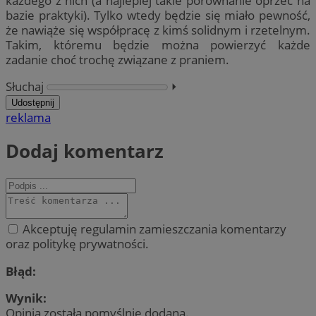
każdego z nich (a najlepiej takie porównanie oprzeć na
bazie praktyki). Tylko wtedy będzie się miało pewność,
że nawiąże się współpracę z kimś solidnym i rzetelnym.
Takim, któremu będzie można powierzyć każde
zadanie choć trochę związane z praniem.
Słuchaj
⏵︎
Udostępnij
reklama
Dodaj komentarz
Akceptuję regulamin zamieszczania komentarzy
oraz politykę prywatności.
Błąd:
Wynik:
Opinia została pomyślnie dodana.