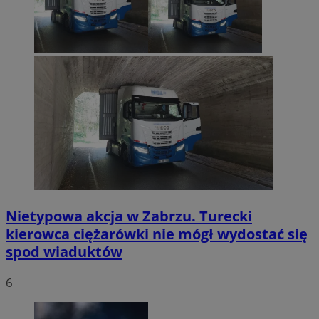
Nietypowa akcja w Zabrzu. Turecki
kierowca ciężarówki nie mógł wydostać się
spod wiaduktów
6