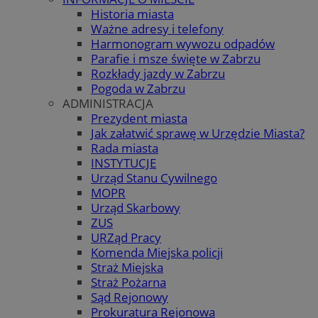
Historia miasta
Ważne adresy i telefony
Harmonogram wywozu odpadów
Parafie i msze święte w Zabrzu
Rozkłady jazdy w Zabrzu
Pogoda w Zabrzu
ADMINISTRACJA
Prezydent miasta
Jak załatwić sprawę w Urzędzie Miasta?
Rada miasta
INSTYTUCJE
Urząd Stanu Cywilnego
MOPR
Urząd Skarbowy
ZUS
URZąd Pracy
Komenda Miejska policji
Straż Miejska
Straż Pożarna
Sąd Rejonowy
Prokuratura Rejonowa