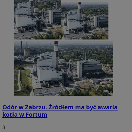
Odór w Zabrzu. Źródłem ma być awaria
kotła w Fortum
3