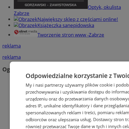
Optyk, okulista
Zabrze
Największy sklep z częściami online!
Książeczka sanepidowska
Tworzenie stron www -Zabrze
reklama
reklama
Ogłoszenia
Odpowiedzialne korzystanie z Twoi
My i nasi partnerzy używamy plików cookie i podob
przechowywania i uzyskiwania dostępu do informac
urządzeniu oraz do przetwarzania danych osobowych
adres IP, unikalne identyfikatory i dane przeglądani
spersonalizowanych reklam i treści, pomiaru reklam i
odbiorców oraz ulepszania usług.
Dostawcy stron tr
również przetwarzać Twoje dane w tych i innych cel