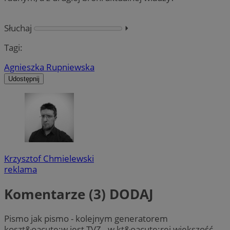
Słuchaj
⏵︎
Tagi:
Agnieszka Rupniewska
Udostępnij
Krzysztof Chmielewski
reklama
Komentarze (3)
DODAJ
Pismo jak pismo - kolejnym generatorem
koszt&oacute;w jest TVZ - w kt&oacute;rej większość