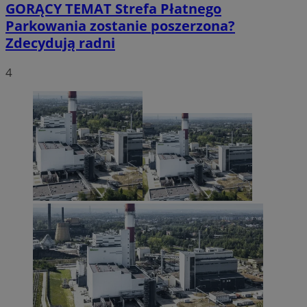
GORĄCY TEMAT
Strefa Płatnego
Parkowania zostanie poszerzona?
Zdecydują radni
4