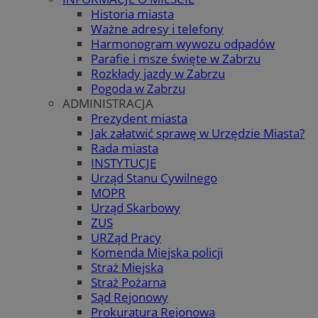
Historia miasta
Ważne adresy i telefony
Harmonogram wywozu odpadów
Parafie i msze święte w Zabrzu
Rozkłady jazdy w Zabrzu
Pogoda w Zabrzu
ADMINISTRACJA
Prezydent miasta
Jak załatwić sprawę w Urzędzie Miasta?
Rada miasta
INSTYTUCJE
Urząd Stanu Cywilnego
MOPR
Urząd Skarbowy
ZUS
URZąd Pracy
Komenda Miejska policji
Straż Miejska
Straż Pożarna
Sąd Rejonowy
Prokuratura Rejonowa