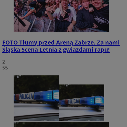
FOTO
Tłumy przed Areną Zabrze. Za nami
Śląska Scena Letnia z gwiazdami rapu!
2
55