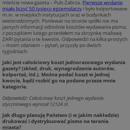
mieście nowa gazeta – Puls Zabrza.
Pierwsze wydanie
miało liczyć 50 tysięcy egzemplarzy
i było kolportowane
m.in. w miejskich instytucjach oraz w budynkach
wielorodzinnych. Ponieważ na stronie spółki nie ma
jasnych informacji odnośnie kosztów wydawania pisma,
z początkiem lutego przesłałem na skrzynkę mailową
ZARI pytania o te kwestie. Odpowiedzi na kilka prostych
– moim zdaniem – pytań, przyszły po dwóch
tygodniach.
Jaki jest całościowy koszt jednorazowego wydania
gazety? (skład, druk, wynagrodzenie autorów,
kolportaż, itd.). Można podać koszt w jednej
kwocie, bądź rozbić go na podane przeze mnie
kategorie.
Odpowiedź: Całościowy koszt jednego wydania
styczniowego wynosił 12124 zł.
Jak długo planują Państwo (i w jakim nakładzie)
drukować i dystrybuować pismo na terenie
miasta?