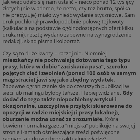
Jak więc udało się nam ustalić – nieco ponad 12 tysięcy
złotych (nie wiadomo, że netto, czy też brutto, spółka
nie precyzuje) miało wynieść wydanie styczniowe. Sam
druk pochłonął prawdopodobnie połowę tej kwoty
(kalkulacja na podstawie ogólnodostępnych ofert kilku
drukarni), resztę wydano zapewne na wynagrodzenie
redakcji, skład pisma i kolportaż.
Czy są to duże kwoty – raczej nie. Niemniej
mieszkańcy nie pochwalają dotowania tego typu
prasy, która w dobie “zaciskania pasa”, szeroko
pojętych cięć i zwolnień (ponad 100 osób w samym
magistracie) jawi się jako zbędny wydatek.
Zapewne ograniczenie się do częstszych publikacji w
sieci lub mailingu byłoby tańsze. I lepiej widziane.
Gdy
dodać do tego także niepochlebny artykuł i
okazjonalne, uszczypliwe przytyki skierowane do
opozycji w radzie miejskiej (i prasy lokalnej),
oburzenie można uznać za zrozumiałe.
Która
bowiem normalna gazeta “miejska” publikuje na swojej
stronie i łamach ośmieszające treści poświęcone
radnym, a z drugiej broni aktualnej władzy?