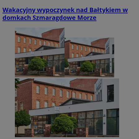
Niesklasyfikowane
Wakacyjny wypoczynek nad Bałtykiem w
domkach Szmaragdowe Morze
Niezbędne
Wydajność
Targetowanie
Funkcjonalno
Niezbędne pliki cookie umożliwiają korzystanie z podstawowych fun
takich jak logowanie użytkownika i zarządzanie kontem. Bez niezb
można prawidłowo korzystać ze strony internetowej.
Provider
/
Okres
Nazwa
Domena
przechowywani
SessID
zabrze.com.pl
1 rok
QeSessID
zabrze.com.pl
1 rok
MvSessID
zabrze.com.pl
1 rok