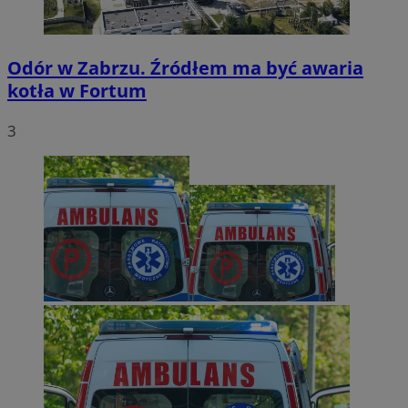
Odór w Zabrzu. Źródłem ma być awaria
kotła w Fortum
3