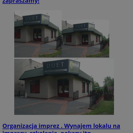
zapraszamy!
VISITOR_PRIVACY_METADATA
5 miesięcy 4
YouTube
tygodnie
.youtube.com
Organizacja imprez . Wynajem lokalu na