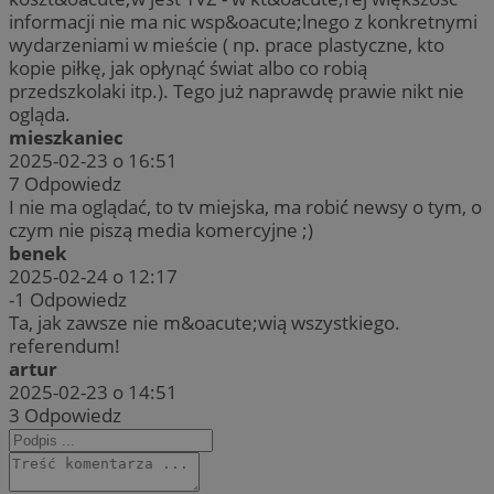
informacji nie ma nic wsp&oacute;lnego z konkretnymi
wydarzeniami w mieście ( np. prace plastyczne, kto
kopie piłkę, jak opłynąć świat albo co robią
przedszkolaki itp.). Tego już naprawdę prawie nikt nie
ogląda.
mieszkaniec
2025-02-23 o 16:51
7
Odpowiedz
I nie ma oglądać, to tv miejska, ma robić newsy o tym, o
czym nie piszą media komercyjne ;)
benek
2025-02-24 o 12:17
-1
Odpowiedz
Ta, jak zawsze nie m&oacute;wią wszystkiego.
referendum!
artur
2025-02-23 o 14:51
3
Odpowiedz