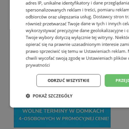
adres IP, unikalne identyfikatory i dane przeglądani
spersonalizowanych reklam i treści, pomiaru reklam i
odbiorców oraz ulepszania usług.
Dostawcy stron tr
również przetwarzać Twoje dane w tych i innych cel
wykorzystywać precyzyjne dane geolokalizacyjne i c
Twoje wybory dotyczą wyłącznie tej witryny. Niekt
opierać się na prawnie uzasadnionym interesie zami
prawo sprzeciwić się temu w
Ustawieniach reklam
.
chwili wycofać swoją zgodę w
Ustawieniach plików 
prywatności
ODRZUĆ WSZYSTKIE
PRZEJ
POKAŻ SZCZEGÓŁY
Niezbędne
Wydajność
Targetowani