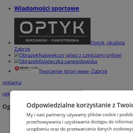
Wiadomości sportowe
Optyk, okulista
Zabrze
Największy sklep z częściami online!
Książeczka sanepidowska
Tworzenie stron www -Zabrze
reklama
reklama
Odpowiedzialne korzystanie z Twoi
Ogłoszenia
My i nasi partnerzy używamy plików cookie i podob
przechowywania i uzyskiwania dostępu do informac
urządzeniu oraz do przetwarzania danych osobowych