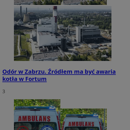
Odór w Zabrzu. Źródłem ma być awaria
kotła w Fortum
3