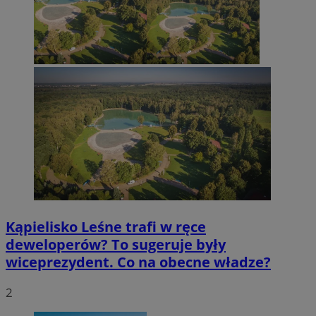
Kąpielisko Leśne trafi w ręce
deweloperów? To sugeruje były
wiceprezydent. Co na obecne władze?
2