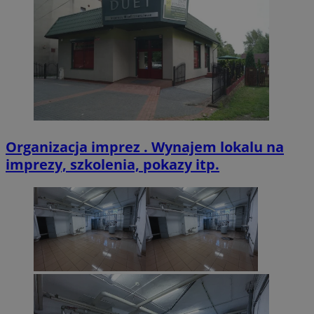
VISITOR_PRIVACY_METADATA
5 miesięcy 4
YouTube
tygodnie
.youtube.com
Organizacja imprez . Wynajem lokalu na
imprezy, szkolenia, pokazy itp.
Provider
/
Nazwa