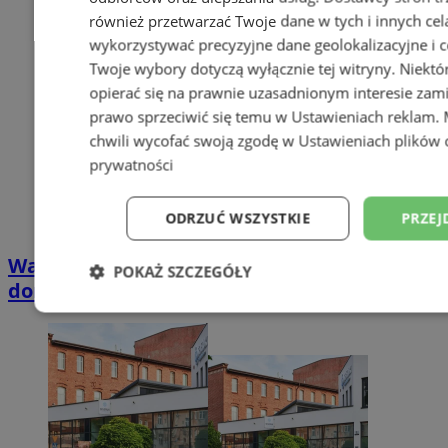
również przetwarzać Twoje dane w tych i innych cel
wykorzystywać precyzyjne dane geolokalizacyjne i c
Twoje wybory dotyczą wyłącznie tej witryny. Niekt
opierać się na prawnie uzasadnionym interesie zami
prawo sprzeciwić się temu w
Ustawieniach reklam
.
chwili wycofać swoją zgodę w
Ustawieniach plików 
prywatności
ODRZUĆ WSZYSTKIE
PRZEJ
Wakacyjny wypoczynek nad Bałtykiem w
POKAŻ SZCZEGÓŁY
domkach Szmaragdowe Morze
Niezbędne
Wydajność
Targetowani
Niesklasyfikowane