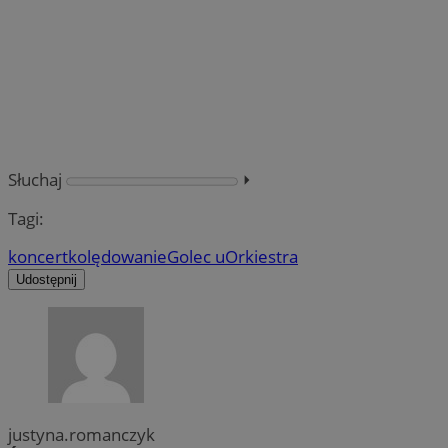
Słuchaj
⏵︎
Tagi:
koncert
kolędowanie
Golec uOrkiestra
Udostępnij
justyna.romanczyk