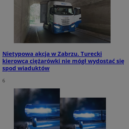
Nietypowa akcja w Zabrzu. Turecki
kierowca ciężarówki nie mógł wydostać się
spod wiaduktów
6