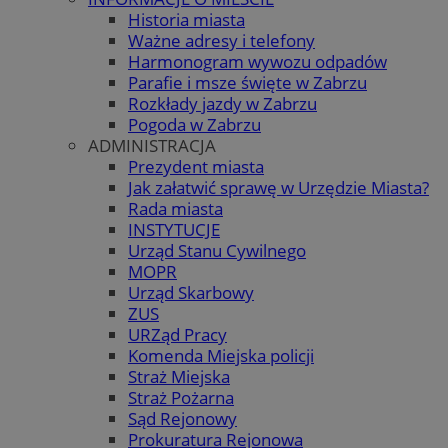
Historia miasta
Ważne adresy i telefony
Harmonogram wywozu odpadów
Parafie i msze święte w Zabrzu
Rozkłady jazdy w Zabrzu
Pogoda w Zabrzu
ADMINISTRACJA
Prezydent miasta
Jak załatwić sprawę w Urzędzie Miasta?
Rada miasta
INSTYTUCJE
Urząd Stanu Cywilnego
MOPR
Urząd Skarbowy
ZUS
URZąd Pracy
Komenda Miejska policji
Straż Miejska
Straż Pożarna
Sąd Rejonowy
Prokuratura Rejonowa