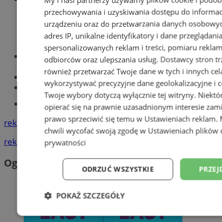
przechowywania i uzyskiwania dostępu do informac
urządzeniu oraz do przetwarzania danych osobowych
adres IP, unikalne identyfikatory i dane przeglądani
spersonalizowanych reklam i treści, pomiaru reklam i
Optyk, okulista
odbiorców oraz ulepszania usług.
Dostawcy stron tr
Zabrze
również przetwarzać Twoje dane w tych i innych cel
Największy sklep z częściami online!
wykorzystywać precyzyjne dane geolokalizacyjne i c
Książeczka sanepidowska
Twoje wybory dotyczą wyłącznie tej witryny. Niekt
Tworzenie stron www -Zabrze
opierać się na prawnie uzasadnionym interesie zami
prawo sprzeciwić się temu w
Ustawieniach reklam
.
reklama
chwili wycofać swoją zgodę w
Ustawieniach plików 
reklama
prywatności
Ogłoszenia
ODRZUĆ WSZYSTKIE
PRZEJ
POKAŻ SZCZEGÓŁY
Niezbędne
Wydajność
Targetowani