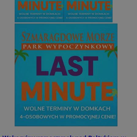
Niesklasyfikowane
Niezbędne
Wydajność
Targetowanie
Funkcjonalno
Niezbędne pliki cookie umożliwiają korzystanie z podstawowych fun
takich jak logowanie użytkownika i zarządzanie kontem. Bez niezb
można prawidłowo korzystać ze strony internetowej.
Provider
/
Okres
Nazwa
Domena
przechowywani
SessID
zabrze.com.pl
1 rok
QeSessID
zabrze.com.pl
1 rok