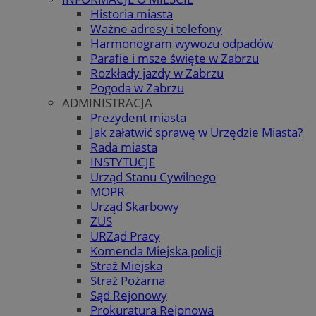
Historia miasta
Ważne adresy i telefony
Harmonogram wywozu odpadów
Parafie i msze święte w Zabrzu
Rozkłady jazdy w Zabrzu
Pogoda w Zabrzu
ADMINISTRACJA
Prezydent miasta
Jak załatwić sprawę w Urzędzie Miasta?
Rada miasta
INSTYTUCJE
Urząd Stanu Cywilnego
MOPR
Urząd Skarbowy
ZUS
URZąd Pracy
Komenda Miejska policji
Straż Miejska
Straż Pożarna
Sąd Rejonowy
Prokuratura Rejonowa