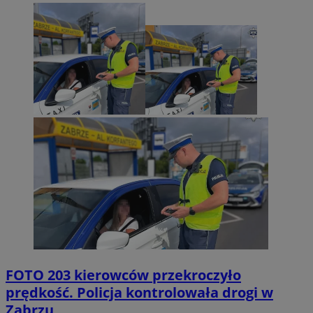
FOTO
203 kierowców przekroczyło
prędkość. Policja kontrolowała drogi w
Zabrzu