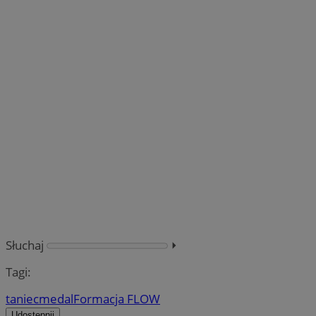
Słuchaj
⏵︎
Tagi:
taniec
medal
Formacja FLOW
Udostępnij