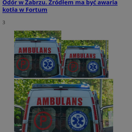
Odór w Zabrzu. Źródłem ma być awaria
kotła w Fortum
3