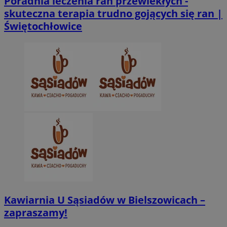
Poradnia leczenia ran przewlekłych -
skuteczna terapia trudno gojących się ran |
Świętochłowice
VISITOR_PRIVACY_METADATA
5 miesięcy 4
YouTube
tygodnie
.youtube.com
Kawiarnia U Sąsiadów w Bielszowicach –
zapraszamy!