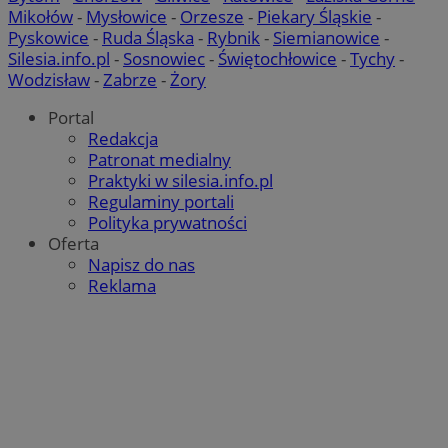
Mikołów
-
Mysłowice
-
Orzesze
-
Piekary Śląskie
-
Pyskowice
-
Ruda Śląska
-
Rybnik
-
Siemianowice
-
Silesia.info.pl
-
Sosnowiec
-
Świętochłowice
-
Tychy
-
Wodzisław
-
Zabrze
-
Żory
Portal
Redakcja
Patronat medialny
Praktyki w silesia.info.pl
Regulaminy portali
Polityka prywatności
Oferta
Napisz do nas
Reklama