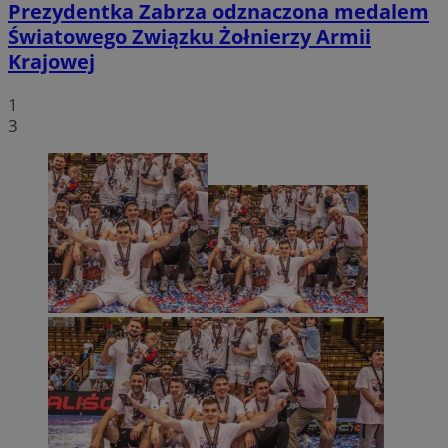
Prezydentka Zabrza odznaczona medalem
Światowego Związku Żołnierzy Armii
Krajowej
1
Niezbędne
Wydajność
Targetowanie
3
Funkcjonalność
Niesklasyfikowane
Niezbędne pliki cookie umożliwiają korzystanie z
podstawowych funkcji strony internetowej, takich jak
logowanie użytkownika i zarządzanie kontem. Bez
niezbędnych plików cookie nie można prawidłowo
korzystać ze strony internetowej.
Provider
/
Okres
Nazwa
Domena
przechowywania
SessID
zabrze.com.pl
1 rok
QeSessID
zabrze.com.pl
1 rok