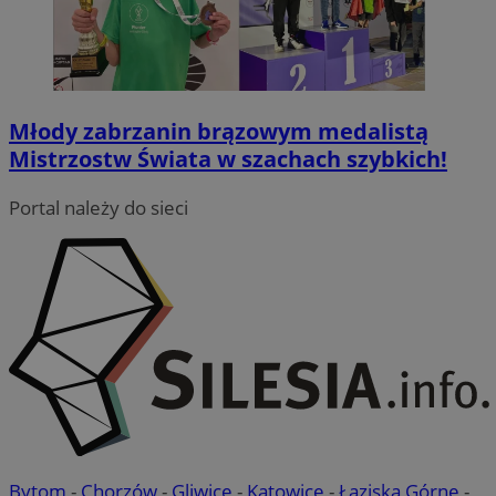
Młody zabrzanin brązowym medalistą
CookieScriptConsent
4 tygodnie 2 dni
CookieScript
Mistrzostw Świata w szachach szybkich!
zabrze.com.pl
Portal należy do sieci
VISITOR_PRIVACY_METADATA
5 miesięcy 4
YouTube
tygodnie
.youtube.com
Bytom
-
Chorzów
-
Gliwice
-
Katowice
-
Łaziska Górne
-