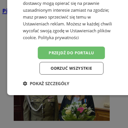
dostawcy mogą opierać się na prawnie
Piłkarze ręczni Górnika walczą o brąz!
uzasadnionym interesie zamiast na zgodzie;
masz prawo sprzeciwić się temu w
Ustawieniach reklam
. Możesz w każdej chwili
wycofać swoją zgodę w
Ustawieniach plików
cookie
.
Polityka prywatności
PRZEJDŹ DO PORTALU
ODRZUĆ WSZYSTKIE
POKAŻ SZCZEGÓŁY
Niezbędne
Wydajność
Targetowanie
Funkcjonalność
Niesklasyfikowane