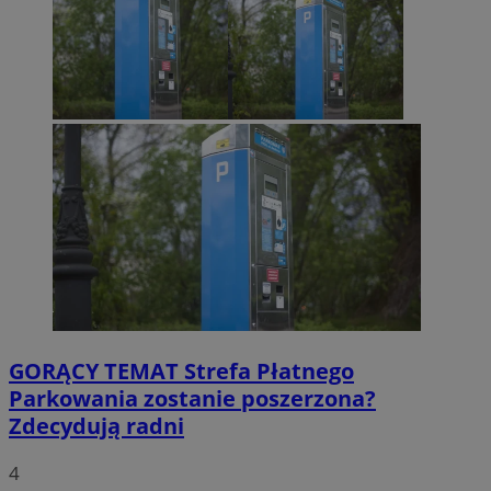
GORĄCY TEMAT
Strefa Płatnego
Parkowania zostanie poszerzona?
Zdecydują radni
4