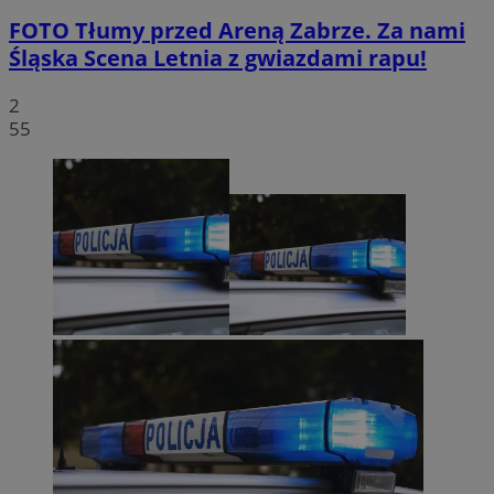
FOTO
Tłumy przed Areną Zabrze. Za nami
Śląska Scena Letnia z gwiazdami rapu!
2
55