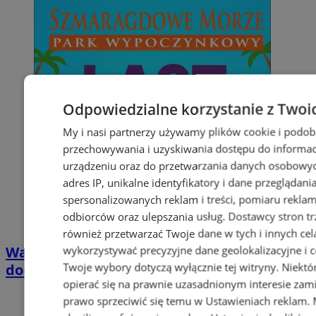
Odpowiedzialne korzystanie z Twoi
My i nasi partnerzy używamy plików cookie i podob
przechowywania i uzyskiwania dostępu do informac
urządzeniu oraz do przetwarzania danych osobowych
adres IP, unikalne identyfikatory i dane przeglądani
spersonalizowanych reklam i treści, pomiaru reklam i
odbiorców oraz ulepszania usług.
Dostawcy stron tr
również przetwarzać Twoje dane w tych i innych cel
Wakacyjny wypoczynek nad Bałtykiem w
wykorzystywać precyzyjne dane geolokalizacyjne i c
Twoje wybory dotyczą wyłącznie tej witryny. Niekt
domkach Szmaragdowe Morze
opierać się na prawnie uzasadnionym interesie zami
prawo sprzeciwić się temu w
Ustawieniach reklam
.