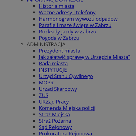
Historia miasta
Ważne adresy i telefony
Harmonogram wywozu odpadów
Parafie i msze święte w Zabrzu
Rozkłady jazdy w Zabrzu
Pogoda w Zabrzu
ADMINISTRACJA
Prezydent miasta
Jak załatwić sprawę w Urzędzie Miasta?
Rada miasta
INSTYTUCJE
Urząd Stanu Cywilnego
MOPR
Urząd Skarbowy
ZUS
URZąd Pracy
Komenda Miejska policji
Straż Miejska
Straż Pożarna
Sąd Rejonowy
Prokuratura Rejonowa