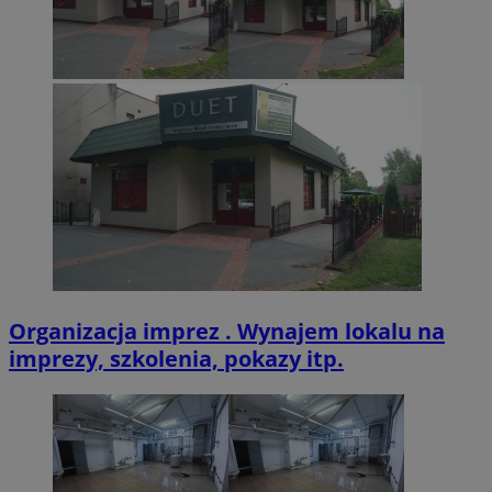
Inc.
.twitter.com
CookieScriptConsent
4 tygodnie 2 dn
CookieScript
zabrze.com.pl
Organizacja imprez . Wynajem lokalu na
imprezy, szkolenia, pokazy itp.
VISITOR_PRIVACY_METADATA
5 miesięcy 4
YouTube
tygodnie
.youtube.com