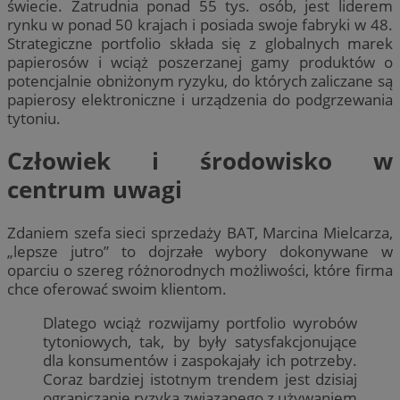
świecie. Zatrudnia ponad 55 tys. osób, jest liderem
rynku w ponad 50 krajach i posiada swoje fabryki w 48.
Strategiczne portfolio składa się z globalnych marek
papierosów i wciąż poszerzanej gamy produktów o
potencjalnie obniżonym ryzyku, do których zaliczane są
papierosy elektroniczne i urządzenia do podgrzewania
tytoniu.
Człowiek i środowisko w
centrum uwagi
Zdaniem szefa sieci sprzedaży BAT, Marcina Mielcarza,
„lepsze jutro” to dojrzałe wybory dokonywane w
oparciu o szereg różnorodnych możliwości, które firma
chce oferować swoim klientom.
Dlatego wciąż rozwijamy portfolio wyrobów
tytoniowych, tak, by były satysfakcjonujące
dla konsumentów i zaspokajały ich potrzeby.
Coraz bardziej istotnym trendem jest dzisiaj
ograniczanie ryzyka związanego z używaniem