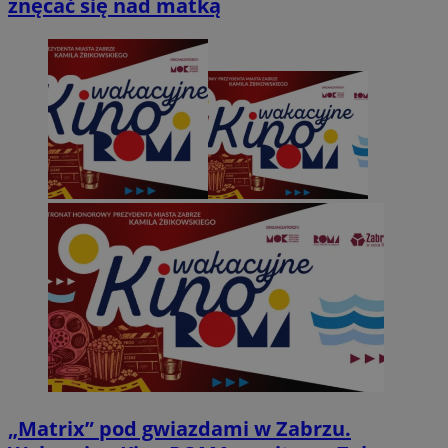
znęcać się nad matką
„Matrix” pod gwiazdami w Zabrzu.