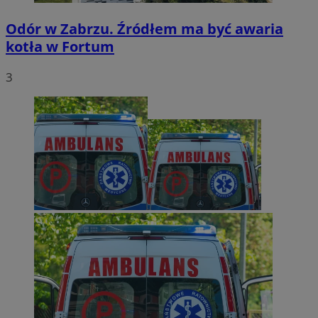
Odór w Zabrzu. Źródłem ma być awaria
kotła w Fortum
3