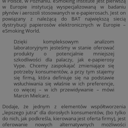
w Polsce, w Poznaniu. eSmoking Institute jest pierwszą
w Europie instytucją wyspecjalizowaną w badaniu
płynów i aerozoli stosowanych w e-papierosach. Jest on
powiązany z należącą do BAT największą siecią
dystrybucji papierosów elektronicznych w Europie –
eSmoking World.
Dzięki kompleksowym analizom
laboratoryjnym jesteśmy w stanie oferować
produkty o potencjalnie mniejszej
szkodliwości dla palaczy, jak e-papierosy
Vype. Chcemy zaspokajać zmieniające się
potrzeby konsumentów, a przy tym stajemy
się firmą, która definiuje się na podstawie
wsłuchiwania się właśnie w ich preferencje,
co więcej – w ich przewidywanie – mówi
Marcin Mielcarz.
Dodaje, że jednym z elementów współtworzenia
„lepszego jutra” dla dorosłych konsumentów, (bo tylko
do nich, jak podkreśla, kierowana jest oferta firmy), jest
oferowanie nowych alternatywnych możliwości