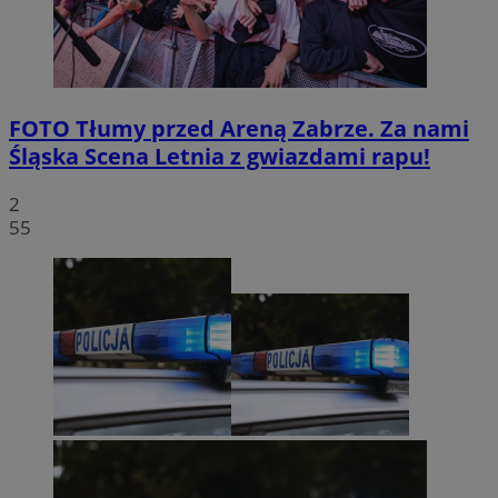
FOTO
Tłumy przed Areną Zabrze. Za nami
Śląska Scena Letnia z gwiazdami rapu!
2
55