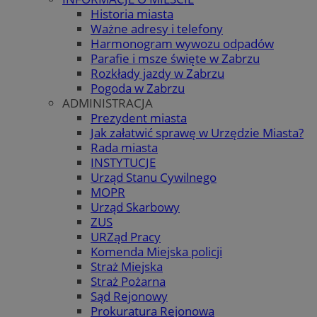
Historia miasta
Ważne adresy i telefony
Harmonogram wywozu odpadów
Parafie i msze święte w Zabrzu
Rozkłady jazdy w Zabrzu
Pogoda w Zabrzu
ADMINISTRACJA
Prezydent miasta
Jak załatwić sprawę w Urzędzie Miasta?
Rada miasta
INSTYTUCJE
Urząd Stanu Cywilnego
MOPR
Urząd Skarbowy
ZUS
URZąd Pracy
Komenda Miejska policji
Straż Miejska
Straż Pożarna
Sąd Rejonowy
Prokuratura Rejonowa