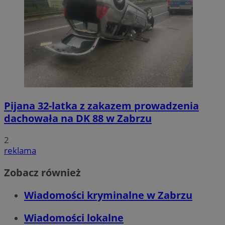
Pijana 32-latka z zakazem prowadzenia
dachowała na DK 88 w Zabrzu
2
reklama
Zobacz również
Wiadomości kryminalne w Zabrzu
Wiadomości lokalne