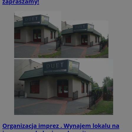
zapraszamy!
CookieScriptConsent
4 tygodnie 2 dn
CookieScript
zabrze.com.pl
VISITOR_PRIVACY_METADATA
5 miesięcy 4
YouTube
tygodnie
.youtube.com
Organizacja imprez . Wynajem lokalu na