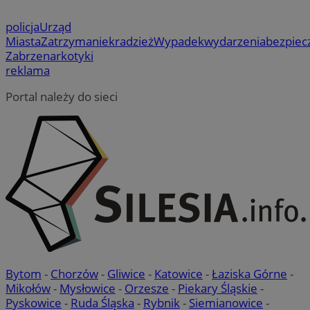
minut
powi
.zabrze.com.pl
ANONCHK
9 minut 55
Te
Microsoft
opro
sekund
inf
Corporation
Clari
sp
policja
Urząd
.c.clarity.ms
używ
ko
Miasta
Zatrzymanie
kradzież
Wypadek
wydarzenia
bezpiec
info
int
i łą
re
Zabrze
narkotyki
stro
ko
reklama
użyt
pr
anal
wi
Portal należy do sieci
_ga_NBM6HFESG6
.zabrze.com.pl
1 rok 1 miesiąc
Ten 
test_cookie
15 minut
Ten
Google LLC
prze
us
.doubleclick.net
utrz
Do
wła
OAID
1 rok
Powi
OpenX
cel
rek
Technologies
pr
dla 
od
Inc.
zost
obs
reklama.silnet.pl
okre
używ
_fbp
2 miesiące 4
Uż
Meta Platform
skut
tygodnie
do 
Inc.
kier
pr
.zabrze.com.pl
Jako
tak
admi
cz
używ
re
różn
ze
_ga
1 rok 1 miesiąc
Ta n
Google LLC
MR
1 tydzień
To 
Microsoft
Bytom
-
Chorzów
-
Gliwice
-
Katowice
-
Łaziska Górne
-
powi
.zabrze.com.pl
Mi
Corporation
- co
Mikołów
-
Mysłowice
-
Orzesze
-
Piekary Śląskie
-
uż
.c.clarity.ms
aktu
wy
Pyskowice
-
Ruda Śląska
-
Rybnik
-
Siemianowice
-
używ
in