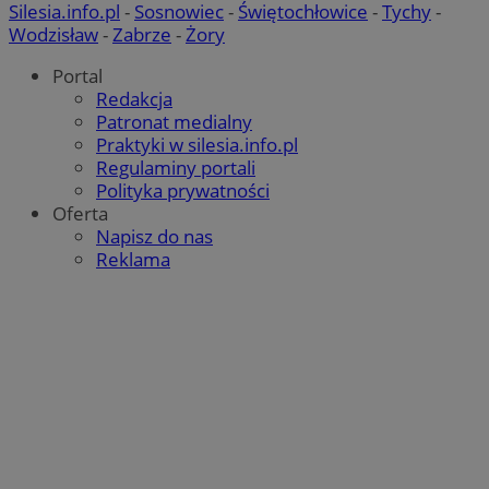
Goog
Silesia.info.pl
-
Sosnowiec
-
Świętochłowice
-
Tychy
-
we
do r
Wodzisław
-
Zabrze
-
Żory
użyt
MUID
1 rok
Ten
Microsoft
przy
po
Corporation
wyge
fi
Portal
.bing.com
ident
un
Redakcja
uwzg
uż
żąda
us
Patronat medialny
służ
wb
Praktyki w silesia.info.pl
doty
fir
sesj
Po
Regulaminy portali
rapo
sy
Polityka prywatności
witr
ró
Mi
Oferta
ustat_gid
.ustat.info
1 rok
Ten 
śl
Napisz do nas
do z
jak 
Reklama
__Secure-
.youtube.com
5 miesięcy 4
Uż
ze s
ROLLOUT_TOKEN
tygodnie
za
przy
fun
najc
ek
wiad
Po
odbi
ko
inte
fu
mogą
int
celu
uż
inte
te
zaan
et
sp
_clsk
1 dzień
Ten 
Microsoft
da
powi
zabrze.com.pl
po
opro
Clari
IDE
1 rok 2 miesiące
Ten
Google LLC