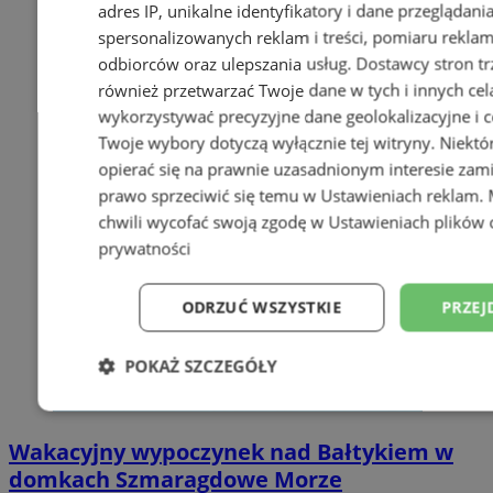
adres IP, unikalne identyfikatory i dane przeglądani
spersonalizowanych reklam i treści, pomiaru reklam i
odbiorców oraz ulepszania usług.
Dostawcy stron tr
również przetwarzać Twoje dane w tych i innych cel
wykorzystywać precyzyjne dane geolokalizacyjne i c
Twoje wybory dotyczą wyłącznie tej witryny. Niekt
opierać się na prawnie uzasadnionym interesie zami
prawo sprzeciwić się temu w
Ustawieniach reklam
.
chwili wycofać swoją zgodę w
Ustawieniach plików 
prywatności
ODRZUĆ WSZYSTKIE
PRZEJ
POKAŻ SZCZEGÓŁY
Niezbędne
Wydajność
Targetowani
Wakacyjny wypoczynek nad Bałtykiem w
domkach Szmaragdowe Morze