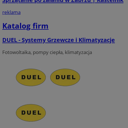
reklama
Provider
/
Nazwa
Provider
/
Domena
Okres
Nazwa
Opis
Katalog firm
Domena
przechowywania
ustat_xq6z219uw9556wnynjjmc3hqm16ysi
.ustat.info
Provider
/
Okres
Nazwa
Op
_clck
.zabrze.com.pl
11 miesięcy 4
Ten 
Domena
przechowywania
__Secure-YNID
.youtube.com
tygodnie
do ś
DUEL - Systemy Grzewcze i Klimatyzacje
użyt
__gads
1 rok
Ten
Google LLC
zaan
po
.zabrze.com.pl
inte
Do
Fotowoltaika, pompy ciepła, klimatyzacja
dośw
fi
i fu
je
inte
ser
mo
FCCDCF
.zabrze.com.pl
1 rok 4 tygodnie
Ten 
do a
MUID
1 rok
Ten
Microsoft
oper
po
Corporation
fi
.clarity.ms
__eoi
.zabrze.com.pl
5 miesięcy 4
Ten 
un
tygodnie
do n
uż
zaan
us
inter
wb
inte
fir
popr
Po
użyt
sy
wyda
ró
inte
Mi
śl
_clsk
23 godziny 59
Ten 
Microsoft