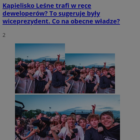
Kąpielisko Leśne trafi w ręce
deweloperów? To sugeruje były
wiceprezydent. Co na obecne władze?
2