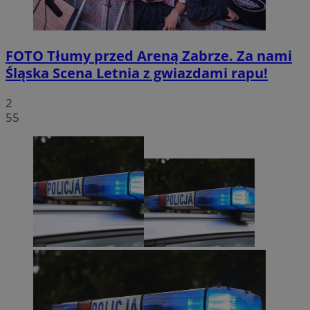
FOTO
Tłumy przed Areną Zabrze. Za nami
Śląska Scena Letnia z gwiazdami rapu!
2
55