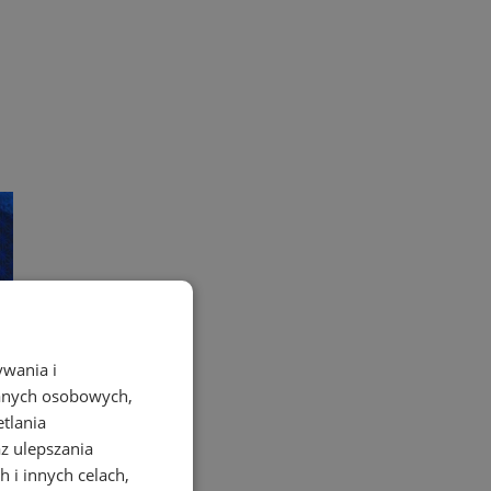
ywania i
danych osobowych,
etlania
az ulepszania
 i innych celach,