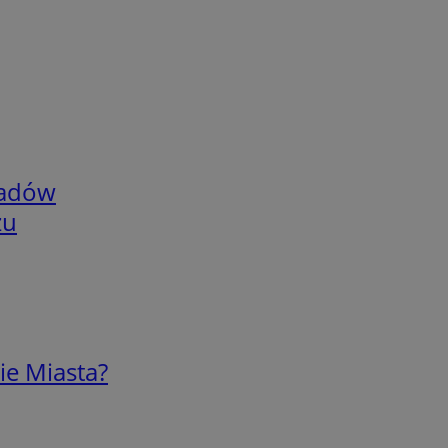
adów
zu
ie Miasta?