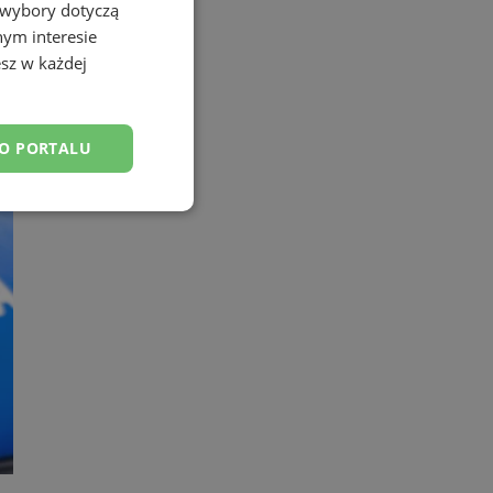
 wybory dotyczą
nym interesie
sz w każdej
DO PORTALU
esklasyfikowane
ane
owanie użytkownika i
j.