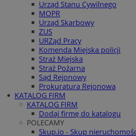
Urząd Stanu Cywilnego
MOPR
Urząd Skarbowy
ZUS
URZąd Pracy
Komenda Miejska policji
Straż Miejska
Straż Pożarna
Sąd Rejonowy
Prokuratura Rejonowa
KATALOG FIRM
KATALOG FIRM
Dodaj firmę do katalogu
POLECAMY
Skup.io - Skup nieruchomośc