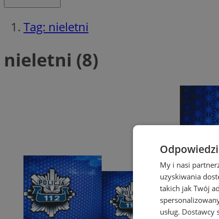
Tag: nieletni
nieletni (8)
Odpowiedzia
My i nasi partne
uzyskiwania dost
takich jak Twój a
spersonalizowanyc
usług.
Dostawcy s