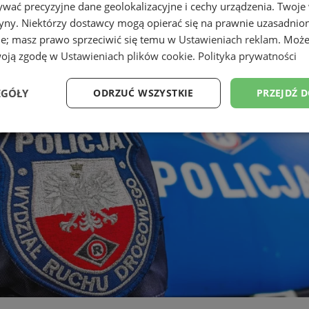
wać precyzyjne dane geolokalizacyjne i cechy urządzenia. Twoje
tryny. Niektórzy dostawcy mogą opierać się na prawnie uzasadnio
ie; masz prawo sprzeciwić się temu w
Ustawieniach reklam
. Może
ność nieletnich za przestępstwa
woją zgodę w
Ustawieniach plików cookie
.
Polityka prywatności
EGÓŁY
ODRZUĆ WSZYSTKIE
PRZEJDŹ 
Wydajność
Targetowanie
Funkcjonalność
Ni
ezbędne
Wydajność
Targetowanie
Funkcjonalność
Niesklasyfikow
ie umożliwiają korzystanie z podstawowych funkcji strony internetowej, takich jak log
Bez niezbędnych plików cookie nie można prawidłowo korzystać ze strony internetowe
Provider
/
Okres
Opis
Domena
przechowywania