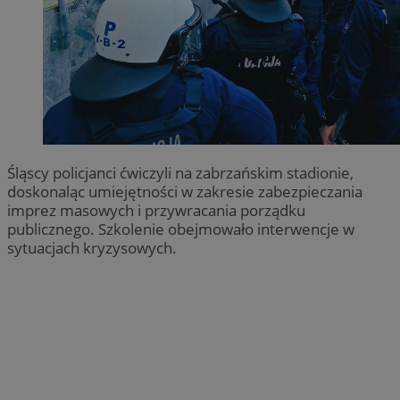
CookieScriptConsent
4 tygodnie 2 dn
CookieScript
zabrze.com.pl
Śląscy policjanci ćwiczyli na zabrzańskim stadionie,
doskonaląc umiejętności w zakresie zabezpieczania
imprez masowych i przywracania porządku
VISITOR_PRIVACY_METADATA
5 miesięcy 4
YouTube
publicznego. Szkolenie obejmowało interwencje w
tygodnie
.youtube.com
sytuacjach kryzysowych.