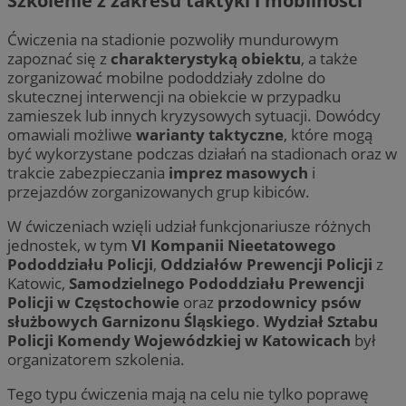
Szkolenie z zakresu taktyki i mobilności
Jako
tak
admi
cz
używ
re
Ćwiczenia na stadionie pozwoliły mundurowym
różn
ze
zapoznać się z
charakterystyką obiektu
, a także
_ga
1 rok 1 miesiąc
Ta n
Google LLC
MR
1 tydzień
To 
Microsoft
zorganizować mobilne pododdziały zdolne do
powi
.zabrze.com.pl
Mi
Corporation
skutecznej interwencji na obiekcie w przypadku
- co
uż
.c.clarity.ms
aktu
wy
zamieszek lub innych kryzysowych sytuacji. Dowódcy
używ
in
omawiali możliwe
warianty taktyczne
, które mogą
Goog
we
do r
być wykorzystane podczas działań na stadionach oraz w
użyt
MUID
1 rok
Ten
Microsoft
trakcie zabezpieczania
imprez masowych
i
przy
po
Corporation
wyge
fi
przejazdów zorganizowanych grup kibiców.
.bing.com
ident
un
uwzg
uż
żąda
W ćwiczeniach wzięli udział funkcjonariusze różnych
us
służ
wb
jednostek, w tym
VI Kompanii Nieetatowego
doty
fir
sesj
Pododdziału Policji
,
Oddziałów Prewencji Policji
z
Po
rapo
sy
Katowic,
Samodzielnego Pododdziału Prewencji
witr
ró
Policji w Częstochowie
oraz
przodownicy psów
Mi
ustat_gid
.ustat.info
1 rok
Ten 
śl
służbowych Garnizonu Śląskiego
.
Wydział Sztabu
do z
Policji Komendy Wojewódzkiej w Katowicach
był
jak 
__Secure-
.youtube.com
5 miesięcy 4
Uż
ze s
ROLLOUT_TOKEN
tygodnie
za
organizatorem szkolenia.
przy
fun
najc
ek
wiad
Tego typu ćwiczenia mają na celu nie tylko poprawę
Po
odbi
ko