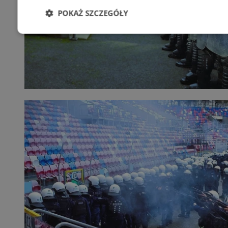
POKAŻ SZCZEGÓŁY
Niezbędne
Wydajność
Targetowani
Niesklasyfikowane
Niezbędne
Wydajność
Targetowanie
Funkcjonalno
Niezbędne pliki cookie umożliwiają korzystanie z podstawowych fun
takich jak logowanie użytkownika i zarządzanie kontem. Bez niezb
można prawidłowo korzystać ze strony internetowej.
Provider
/
Okres
Nazwa
Domena
przechowywani
SessID
zabrze.com.pl
1 rok