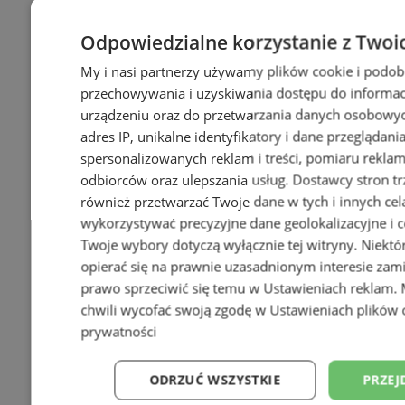
Odpowiedzialne korzystanie z Twoi
My i nasi partnerzy używamy plików cookie i podob
przechowywania i uzyskiwania dostępu do informac
urządzeniu oraz do przetwarzania danych osobowych
adres IP, unikalne identyfikatory i dane przeglądani
spersonalizowanych reklam i treści, pomiaru reklam i
odbiorców oraz ulepszania usług.
Dostawcy stron tr
również przetwarzać Twoje dane w tych i innych cel
wykorzystywać precyzyjne dane geolokalizacyjne i c
Twoje wybory dotyczą wyłącznie tej witryny. Niekt
opierać się na prawnie uzasadnionym interesie zami
prawo sprzeciwić się temu w
Ustawieniach reklam
.
chwili wycofać swoją zgodę w
Ustawieniach plików 
prywatności
ODRZUĆ WSZYSTKIE
PRZEJ