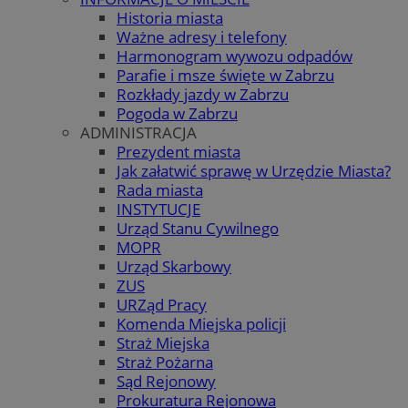
Historia miasta
Ważne adresy i telefony
Harmonogram wywozu odpadów
Parafie i msze święte w Zabrzu
Rozkłady jazdy w Zabrzu
Pogoda w Zabrzu
ADMINISTRACJA
Prezydent miasta
Jak załatwić sprawę w Urzędzie Miasta?
Rada miasta
INSTYTUCJE
Urząd Stanu Cywilnego
MOPR
Urząd Skarbowy
ZUS
URZąd Pracy
Komenda Miejska policji
Straż Miejska
Straż Pożarna
Sąd Rejonowy
Prokuratura Rejonowa