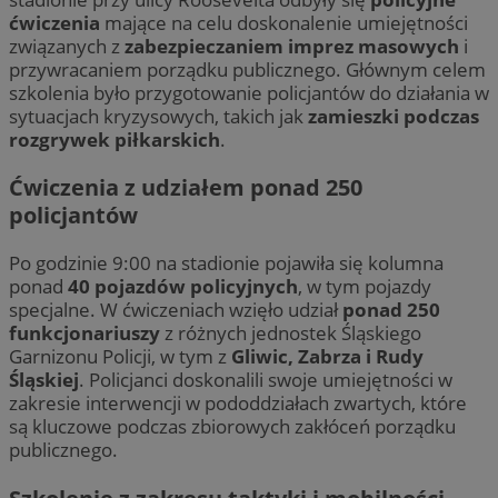
tygodnie
do n
uż
ćwiczenia
mające na celu doskonalenie umiejętności
zaan
us
inter
wb
związanych z
zabezpieczaniem imprez masowych
i
inte
fir
przywracaniem porządku publicznego. Głównym celem
popr
Po
użyt
sy
szkolenia było przygotowanie policjantów do działania w
wyda
ró
sytuacjach kryzysowych, takich jak
zamieszki podczas
inte
Mi
śl
rozgrywek piłkarskich
.
_clsk
23 godziny 59
Ten 
Microsoft
minut
powi
.zabrze.com.pl
ANONCHK
9 minut 55
Te
Microsoft
opro
sekund
inf
Ćwiczenia z udziałem ponad 250
Corporation
Clari
sp
.c.clarity.ms
używ
policjantów
ko
info
int
i łą
re
stro
ko
Po godzinie 9:00 na stadionie pojawiła się kolumna
użyt
pr
ponad
40 pojazdów policyjnych
, w tym pojazdy
anal
wi
specjalne. W ćwiczeniach wzięło udział
ponad 250
_ga_NBM6HFESG6
.zabrze.com.pl
1 rok 1 miesiąc
Ten 
test_cookie
15 minut
Ten
Google LLC
funkcjonariuszy
z różnych jednostek Śląskiego
prze
us
.doubleclick.net
utrz
Do
Garnizonu Policji, w tym z
Gliwic, Zabrza i Rudy
wła
Śląskiej
. Policjanci doskonalili swoje umiejętności w
OAID
1 rok
Powi
OpenX
cel
rek
Technologies
pr
zakresie interwencji w pododdziałach zwartych, które
dla 
od
Inc.
są kluczowe podczas zbiorowych zakłóceń porządku
zost
obs
reklama.silnet.pl
okre
publicznego.
używ
_fbp
2 miesiące 4
Uż
Meta Platform
skut
tygodnie
do 
Inc.
kier
pr
.zabrze.com.pl