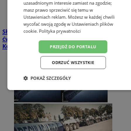
uzasadnionym interesie zamiast na zgodzie;
masz prawo sprzeciwić się temu w
Ustawieniach reklam
. Możesz w każdej chwili
wycofać swoją zgodę w
Ustawieniach plików
Służby ratunkowe w akcji – trwają
cookie
.
Polityka prywatności
ćwiczenia w Zabrzu przy Pawliczka i
Koksowniczej
PRZEJDŹ DO PORTALU
ODRZUĆ WSZYSTKIE
POKAŻ SZCZEGÓŁY
Niezbędne
Wydajność
Targetowanie
Funkcjonalność
Niesklasyfikowane