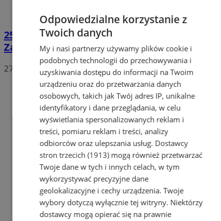
Odpowiedzialne korzystanie z
Twoich danych
250 policjantów szkoliło się na stadionie w
Zabrzu w zakresie porządku publicznego
My i nasi partnerzy używamy plików cookie i
podobnych technologii do przechowywania i
27
uzyskiwania dostępu do informacji na Twoim
urządzeniu oraz do przetwarzania danych
osobowych, takich jak Twój adres IP, unikalne
identyfikatory i dane przeglądania, w celu
wyświetlania spersonalizowanych reklam i
treści, pomiaru reklam i treści, analizy
odbiorców oraz ulepszania usług.
Dostawcy
stron trzecich (1913)
mogą również przetwarzać
Twoje dane w tych i innych celach, w tym
wykorzystywać precyzyjne dane
geolokalizacyjne i cechy urządzenia. Twoje
wybory dotyczą wyłącznie tej witryny. Niektórzy
dostawcy mogą opierać się na prawnie