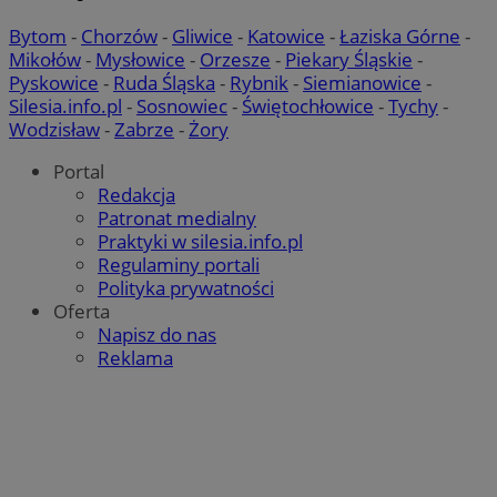
Bytom
-
Chorzów
-
Gliwice
-
Katowice
-
Łaziska Górne
-
Mikołów
-
Mysłowice
-
Orzesze
-
Piekary Śląskie
-
Pyskowice
-
Ruda Śląska
-
Rybnik
-
Siemianowice
-
Silesia.info.pl
-
Sosnowiec
-
Świętochłowice
-
Tychy
-
CookieScriptConsent
4 tygodnie 2 dni
CookieScript
Wodzisław
-
Zabrze
-
Żory
zabrze.com.pl
Portal
Redakcja
Patronat medialny
Praktyki w silesia.info.pl
Regulaminy portali
Polityka prywatności
Oferta
Napisz do nas
Reklama
VISITOR_PRIVACY_METADATA
5 miesięcy 4
YouTube
tygodnie
.youtube.com