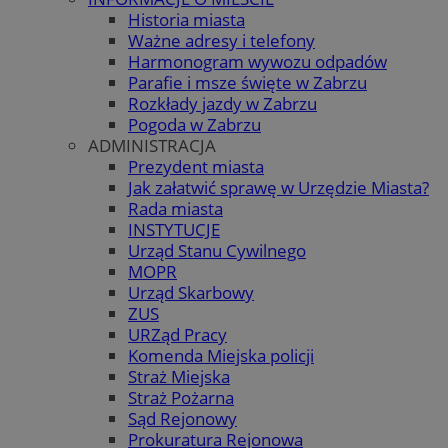
Historia miasta
Ważne adresy i telefony
Harmonogram wywozu odpadów
Parafie i msze święte w Zabrzu
Rozkłady jazdy w Zabrzu
Pogoda w Zabrzu
ADMINISTRACJA
Prezydent miasta
Jak załatwić sprawę w Urzędzie Miasta?
Rada miasta
INSTYTUCJE
Urząd Stanu Cywilnego
MOPR
Urząd Skarbowy
ZUS
URZąd Pracy
Komenda Miejska policji
Straż Miejska
Straż Pożarna
Sąd Rejonowy
Prokuratura Rejonowa