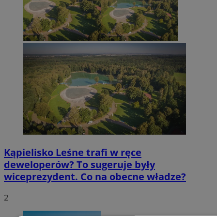
Kąpielisko Leśne trafi w ręce
deweloperów? To sugeruje były
wiceprezydent. Co na obecne władze?
2