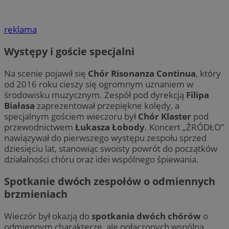
reklama
Występy i goście specjalni
Na scenie pojawił się
Chór Risonanza Continua
, który
od 2016 roku cieszy się ogromnym uznaniem w
środowisku muzycznym. Zespół pod dyrekcją
Filipa
Białasa
zaprezentował przepiękne kolędy, a
specjalnym gościem wieczoru był
Chór Klaster
pod
przewodnictwem
Łukasza Łobody
. Koncert „ŹRÓDŁO”
nawiązywał do pierwszego występu zespołu sprzed
dziesięciu lat, stanowiąc swoisty powrót do początków
działalności chóru oraz idei wspólnego śpiewania.
Spotkanie dwóch zespołów o odmiennych
brzmieniach
Wieczór był okazją do
spotkania dwóch chórów
o
odmiennym charakterze, ale połączonych wspólną