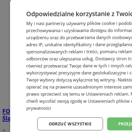
Odpowiedzialne korzystanie z Twoi
My i nasi partnerzy używamy plików cookie i podob
przechowywania i uzyskiwania dostępu do informac
urządzeniu oraz do przetwarzania danych osobowych
adres IP, unikalne identyfikatory i dane przeglądani
spersonalizowanych reklam i treści, pomiaru reklam i
odbiorców oraz ulepszania usług.
Dostawcy stron tr
również przetwarzać Twoje dane w tych i innych cel
wykorzystywać precyzyjne dane geolokalizacyjne i c
Twoje wybory dotyczą wyłącznie tej witryny. Niekt
opierać się na prawnie uzasadnionym interesie zami
prawo sprzeciwić się temu w
Ustawieniach reklam
.
chwili wycofać swoją zgodę w
Ustawieniach plików 
prywatności
FOTO
Tłumy przed Areną Zabrze. Za nami
Śląska Scena Letnia z gwiazdami rapu!
ODRZUĆ WSZYSTKIE
PRZEJ
2