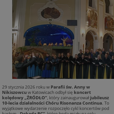
29 stycznia 2026 roku w
Parafii św. Anny w
Nikiszowcu
w Katowicach odbył się
koncert
kolędowy „ŹRÓDŁO”
, który zainaugurował
jubileusz
10-lecia działalności Chóru Risonanza Continua
. To
wyjątkowe wydarzenie rozpoczęło cykl koncertów pod
hasłem
„Dekada RC”
, które będą miały na celu