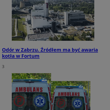
Odór w Zabrzu. Źródłem ma być awaria
kotła w Fortum
3