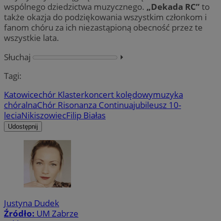
wspólnego dziedzictwa muzycznego.
„Dekada RC”
to
także okazja do podziękowania wszystkim członkom i
fanom chóru za ich niezastąpioną obecność przez te
wszystkie lata.
Słuchaj
⏵︎
Tagi:
Katowice
chór Klaster
koncert kolędowy
muzyka
chóralna
Chór Risonanza Continua
jubileusz 10-
lecia
Nikiszowiec
Filip Białas
Udostępnij
Justyna Dudek
Źródło:
UM Zabrze