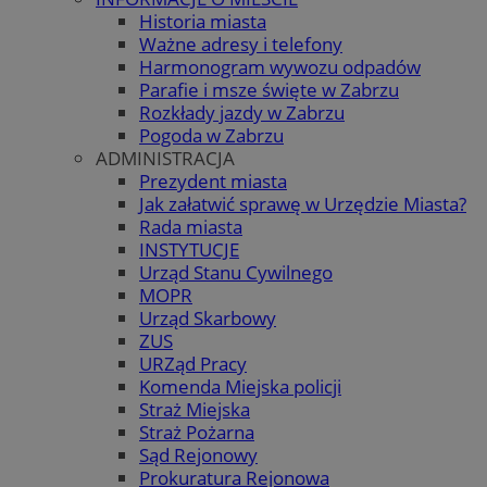
Historia miasta
Ważne adresy i telefony
Harmonogram wywozu odpadów
Parafie i msze święte w Zabrzu
Rozkłady jazdy w Zabrzu
Pogoda w Zabrzu
ADMINISTRACJA
Prezydent miasta
Jak załatwić sprawę w Urzędzie Miasta?
Rada miasta
INSTYTUCJE
Urząd Stanu Cywilnego
MOPR
Urząd Skarbowy
ZUS
URZąd Pracy
Komenda Miejska policji
Straż Miejska
Straż Pożarna
Sąd Rejonowy
Prokuratura Rejonowa