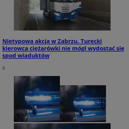
Nietypowa akcja w Zabrzu. Turecki
kierowca ciężarówki nie mógł wydostać się
spod wiaduktów
6