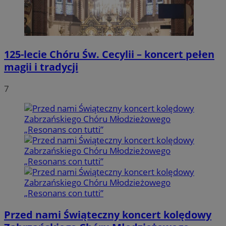
Funkcjonalność
Niesklasyfikowane
125-lecie Chóru Św. Cecylii – koncert pełen
magii i tradycji
7
Niezbędne
Wydajność
Targetowanie
Funkcjonalność
Niesklasyfikowane
Niezbędne pliki cookie umożliwiają korzystanie z
podstawowych funkcji strony internetowej, takich jak
logowanie użytkownika i zarządzanie kontem. Bez
niezbędnych plików cookie nie można prawidłowo
korzystać ze strony internetowej.
Provider
/
Okres
Nazwa
Domena
przechowywania
SessID
zabrze.com.pl
1 rok
Przed nami Świąteczny koncert kolędowy