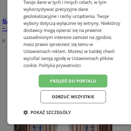
Twoje dane w tych i innych celach, w tym
wykorzystywać precyzyjne dane
geolokalizacyjne i cechy urządzenia. Twoje
GALERIA
10-lecie Chóru Risonanza Continua
wybory dotyczą wyłącznie tej witryny. Niektórzy
– za nami koncert „ŹRÓDŁO” w Nikiszowcu
dostawcy mogą opierać się na prawnie
uzasadnionym interesie zamiast na zgodzie;
6
masz prawo sprzeciwić się temu w
Ustawieniach reklam
. Możesz w każdej chwili
wycofać swoją zgodę w
Ustawieniach plików
cookie
.
Polityka prywatności
PRZEJDŹ DO PORTALU
ODRZUĆ WSZYSTKIE
POKAŻ SZCZEGÓŁY
Niezbędne
Wydajność
Targetowanie