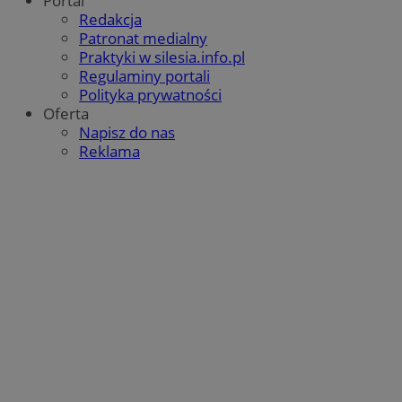
Portal
.twitter.com
Redakcja
Patronat medialny
Praktyki w silesia.info.pl
Regulaminy portali
Polityka prywatności
Oferta
Napisz do nas
Reklama
CookieScriptConsent
4 tygodnie 2 dni
CookieScript
zabrze.com.pl