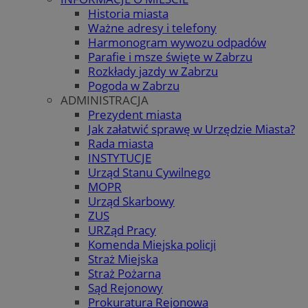
Historia miasta
Ważne adresy i telefony
Harmonogram wywozu odpadów
Parafie i msze święte w Zabrzu
Rozkłady jazdy w Zabrzu
Pogoda w Zabrzu
ADMINISTRACJA
Prezydent miasta
Jak załatwić sprawę w Urzędzie Miasta?
Rada miasta
INSTYTUCJE
Urząd Stanu Cywilnego
MOPR
Urząd Skarbowy
ZUS
URZąd Pracy
Komenda Miejska policji
Straż Miejska
Straż Pożarna
Sąd Rejonowy
Prokuratura Rejonowa