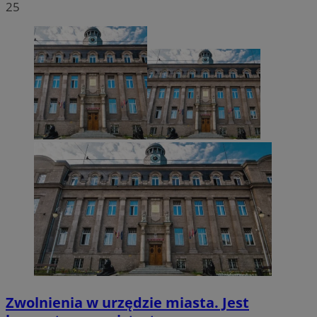
25
VISITOR_PRIVACY_METADATA
5 miesięcy 4
YouTube
tygodnie
.youtube.com
Zwolnienia w urzędzie miasta. Jest