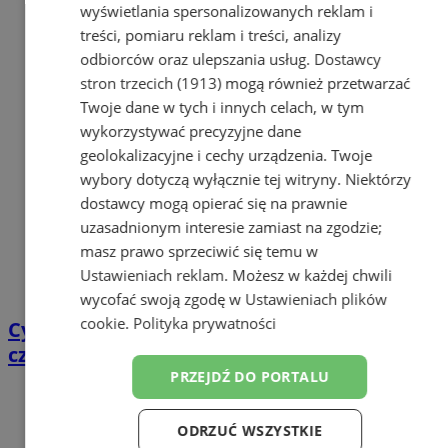
wyświetlania spersonalizowanych reklam i
treści, pomiaru reklam i treści, analizy
odbiorców oraz ulepszania usług.
Dostawcy
stron trzecich (1913)
mogą również przetwarzać
Twoje dane w tych i innych celach, w tym
wykorzystywać precyzyjne dane
geolokalizacyjne i cechy urządzenia. Twoje
wybory dotyczą wyłącznie tej witryny. Niektórzy
dostawcy mogą opierać się na prawnie
uzasadnionym interesie zamiast na zgodzie;
masz prawo sprzeciwić się temu w
Ustawieniach reklam
. Możesz w każdej chwili
wycofać swoją zgodę w
Ustawieniach plików
cookie
.
Polityka prywatności
Cyfrowy przegląd przedtrasowy: co mówią
czujniki TPMS i diagnostyka pokładowa?
PRZEJDŹ DO PORTALU
ODRZUĆ WSZYSTKIE