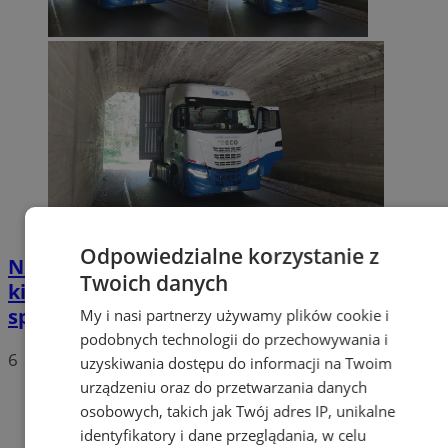
Odpowiedzialne korzystanie z
Nietypowa akcja w Zabrzu. Turecki
Twoich danych
kierowca ciężarówki nie mógł wydostać się
spod wiaduktów
My i nasi partnerzy używamy plików cookie i
podobnych technologii do przechowywania i
6
uzyskiwania dostępu do informacji na Twoim
urządzeniu oraz do przetwarzania danych
osobowych, takich jak Twój adres IP, unikalne
identyfikatory i dane przeglądania, w celu