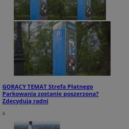
GORĄCY TEMAT
Strefa Płatnego
Parkowania zostanie poszerzona?
Zdecydują radni
4