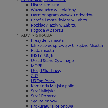
Historia miasta
Ważne adresy i telefony
Harmonogram wywozu odpadów
Parafie i msze święte w Zabrzu
Rozkłady jazdy w Zabrzu
Pogoda w Zabrzu
ADMINISTRACJA
Prezydent miasta
Jak załatwić sprawę w Urzędzie Miasta?
Rada miasta
INSTYTUCJE
Urząd Stanu Cywilnego
MOPR
Urząd Skarbowy
ZUS
URZąd Pracy
Komenda Miejska policji
Straż Miejska
Straż Pożarna
Sąd Rejonowy
Prokuratura Rejonowa