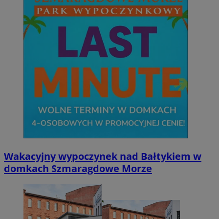
Wakacyjny wypoczynek nad Bałtykiem w
domkach Szmaragdowe Morze
Provider
/
Nazwa
Domena
pr