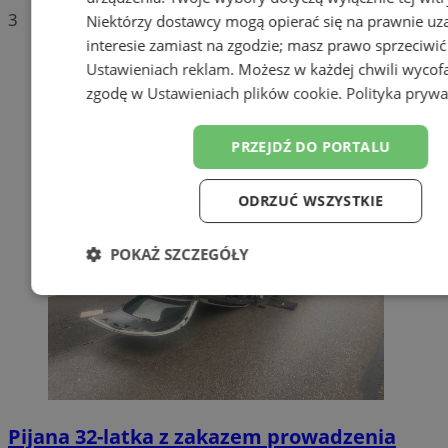
3
Niektórzy dostawcy mogą opierać się na prawnie u
interesie zamiast na zgodzie; masz prawo sprzeciwić
Ustawieniach reklam
. Możesz w każdej chwili wycof
zgodę w
Ustawieniach plików cookie
.
Polityka prywa
PRZEJDŹ DO PORTALU
ODRZUĆ WSZYSTKIE
POKAŻ SZCZEGÓŁY
Niezbędne
Wydajność
Targetowanie
Funkc
Niesklasyfikowane
Pijana 32-latka z zakazem prowadzenia