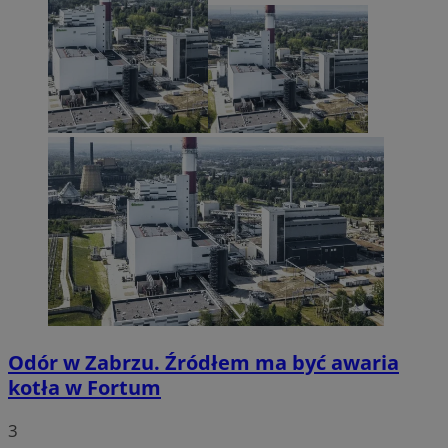
Odór w Zabrzu. Źródłem ma być awaria
kotła w Fortum
3