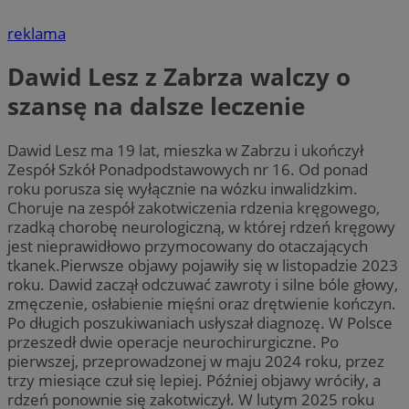
reklama
Dawid Lesz z Zabrza walczy o
szansę na dalsze leczenie
Dawid Lesz ma 19 lat, mieszka w Zabrzu i ukończył
Zespół Szkół Ponadpodstawowych nr 16. Od ponad
roku porusza się wyłącznie na wózku inwalidzkim.
Choruje na zespół zakotwiczenia rdzenia kręgowego,
rzadką chorobę neurologiczną, w której rdzeń kręgowy
jest nieprawidłowo przymocowany do otaczających
tkanek.Pierwsze objawy pojawiły się w listopadzie 2023
roku. Dawid zaczął odczuwać zawroty i silne bóle głowy,
zmęczenie, osłabienie mięśni oraz drętwienie kończyn.
Po długich poszukiwaniach usłyszał diagnozę. W Polsce
przeszedł dwie operacje neurochirurgiczne. Po
pierwszej, przeprowadzonej w maju 2024 roku, przez
trzy miesiące czuł się lepiej. Później objawy wróciły, a
rdzeń ponownie się zakotwiczył. W lutym 2025 roku