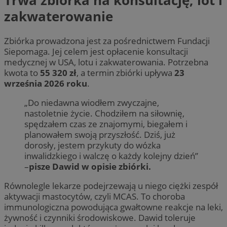
Trwa zbiórka na konsultację, lot i
zakwaterowanie
Zbiórka prowadzona jest za pośrednictwem Fundacji
Siepomaga. Jej celem jest opłacenie konsultacji
medycznej w USA, lotu i zakwaterowania. Potrzebna
kwota to
55 320 zł
, a termin zbiórki upływa
23
września 2026 roku
.
„Do niedawna wiodłem zwyczajne,
nastoletnie życie. Chodziłem na siłownię,
spędzałem czas ze znajomymi, biegałem i
planowałem swoją przyszłość. Dziś, już
dorosły, jestem przykuty do wózka
inwalidzkiego i walczę o każdy kolejny dzień”
–
pisze Dawid w opisie zbiórki.
Równolegle lekarze podejrzewają u niego ciężki zespół
aktywacji mastocytów, czyli MCAS. To choroba
immunologiczna powodująca gwałtowne reakcje na leki,
żywność i czynniki środowiskowe. Dawid toleruje