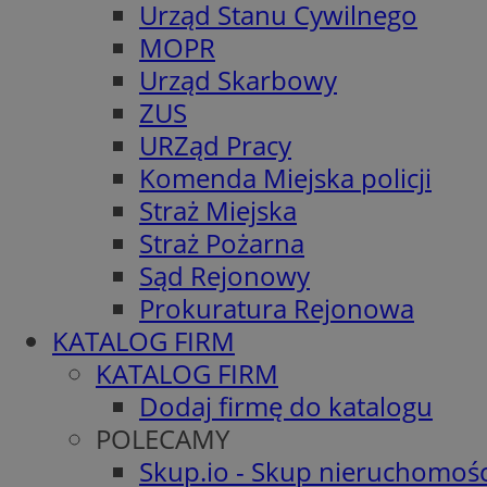
Urząd Stanu Cywilnego
MOPR
Urząd Skarbowy
ZUS
URZąd Pracy
Komenda Miejska policji
Straż Miejska
Straż Pożarna
Sąd Rejonowy
Prokuratura Rejonowa
KATALOG FIRM
KATALOG FIRM
Dodaj firmę do katalogu
POLECAMY
Skup.io - Skup nieruchomośc