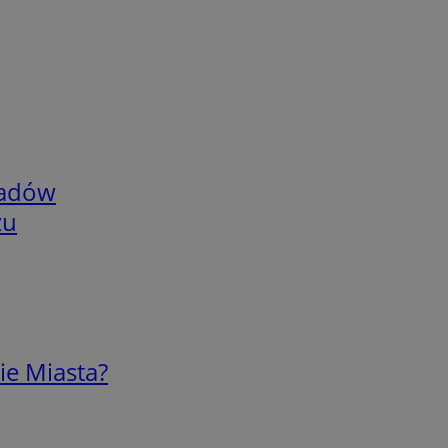
adów
zu
ie Miasta?