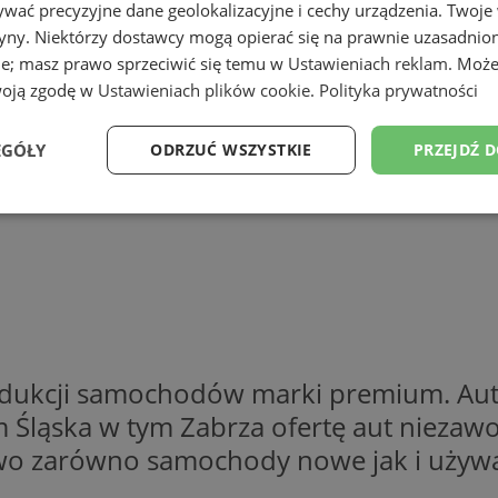
wać precyzyjne dane geolokalizacyjne i cechy urządzenia. Twoje
tryny. Niektórzy dostawcy mogą opierać się na prawnie uzasadnio
ie; masz prawo sprzeciwić się temu w
Ustawieniach reklam
. Może
woją zgodę w
Ustawieniach plików cookie
.
Polityka prywatności
EGÓŁY
ODRZUĆ WSZYSTKIE
PRZEJDŹ 
Wydajność
Targetowanie
Funkcjonalność
Ni
ezbędne
Wydajność
Targetowanie
Funkcjonalność
Niesklasyfikow
odukcji samochodów marki premium. Aut
ie umożliwiają korzystanie z podstawowych funkcji strony internetowej, takich jak log
Śląska w tym Zabrza ofertę aut niezaw
Bez niezbędnych plików cookie nie można prawidłowo korzystać ze strony internetowe
wo zarówno samochody nowe jak i używ
Provider
/
Okres
Opis
Domena
przechowywania