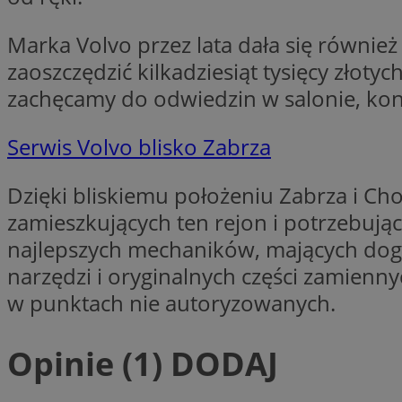
SessID
Marka Volvo przez lata dała się równie
QeSessID
zaoszczędzić kilkadziesiąt tysięcy złot
MvSessID
zachęcamy do odwiedzin w salonie, kont
__cf_bm
Serwis Volvo blisko Zabrza
__cf_bm
Dzięki bliskiemu położeniu Zabrza i C
zamieszkujących ten rejon i potrzebuj
CookieScriptConse
najlepszych mechaników, mających dogł
narzędzi i oryginalnych części zamienn
VISITOR_PRIVACY_
w punktach nie autoryzowanych.
Opinie (1)
DODAJ