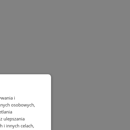
ywania i
danych osobowych,
etlania
az ulepszania
 i innych celach,