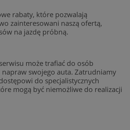
ator sesji.
owe rabaty, które pozwalają
ator sesji.
two zainteresowani naszą ofertą,
ator sesji.
isów na jazdę próbną.
 ludzi i botów. Jest
j, ponieważ
tów na temat
j.
 ludzi i botów. Jest
j, ponieważ
tów na temat
serwisu może trafiać do osób
j.
ch napraw swojego auta. Zatrudniamy
usługę Cookie-
rencji dotyczących
dostępowi do specjalistycznych
est to konieczne,
działał poprawnie.
óre mogą być niemożliwe do realizacji
cje o zgodzie
h dotyczących
tryny. Rejestruje
ci i ustawień
ie w kolejnych
nie musi ponownie
 zwiększa wygodę i
ych.