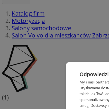
Katalog firm
Motoryzacja
Salony samochodowe
Salon Volvo dla mieszkańców Zabrz
Odpowiedzia
My i nasi partne
uzyskiwania dost
takich jak Twój a
(1)
spersonalizowanyc
usług.
Dostawcy s