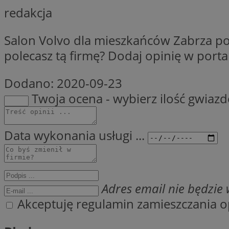
redakcja
Nazwa
Nazwa
ustat_xq6z219uw9
Nazwa
Salon Volvo dla mieszkańców Zabrza pos
__Secure-YNID
_clck
polecasz tą firmę? Dodaj opinię w porta
__gads
Dodano:
2020-09-23
FCCDCF
MUID
Twoja ocena - wybierz ilość gwiaz
__eoi
ANONCHK
Data wykonania usługi ...
_clsk
test_cookie
_ga_NBM6HFESG6
Adres email nie będzie w
_fbp
OAID
Akceptuję regulamin zamieszczania op
MR