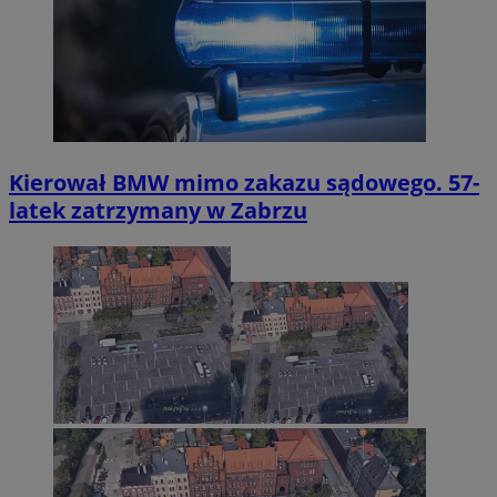
Funkcjonalność
Niesklasyfikowane
Kierował BMW mimo zakazu sądowego. 57-
latek zatrzymany w Zabrzu
Niezbędne
Wydajność
Targetowanie
Funkcjonalność
Niesklasyfikowane
Niezbędne pliki cookie umożliwiają korzystanie z
podstawowych funkcji strony internetowej, takich jak
logowanie użytkownika i zarządzanie kontem. Bez
niezbędnych plików cookie nie można prawidłowo
korzystać ze strony internetowej.
Provider
/
Okres
Nazwa
Domena
przechowywania
SessID
zabrze.com.pl
1 rok