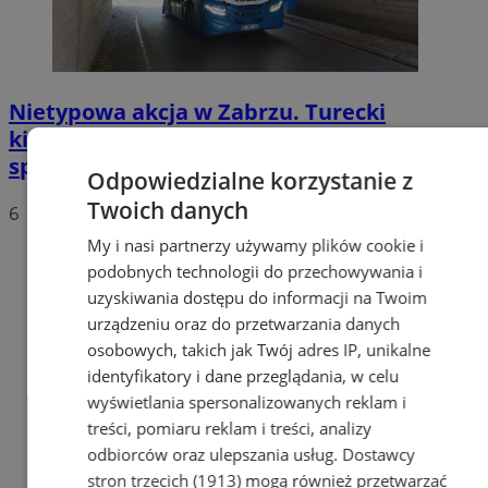
Nietypowa akcja w Zabrzu. Turecki
kierowca ciężarówki nie mógł wydostać się
spod wiaduktów
Odpowiedzialne korzystanie z
Twoich danych
6
My i nasi partnerzy używamy plików cookie i
podobnych technologii do przechowywania i
uzyskiwania dostępu do informacji na Twoim
urządzeniu oraz do przetwarzania danych
osobowych, takich jak Twój adres IP, unikalne
identyfikatory i dane przeglądania, w celu
wyświetlania spersonalizowanych reklam i
treści, pomiaru reklam i treści, analizy
odbiorców oraz ulepszania usług.
Dostawcy
stron trzecich (1913)
mogą również przetwarzać