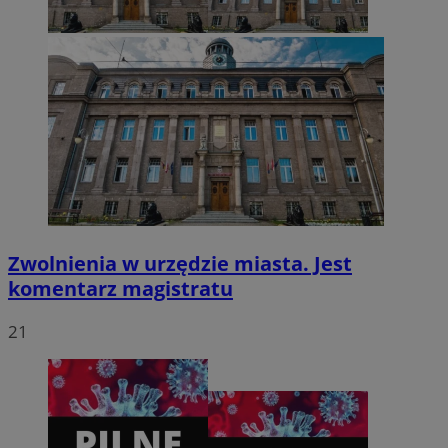
VISITOR_PRIVACY_METADATA
5 miesięcy 4
YouTube
tygodnie
.youtube.com
Zwolnienia w urzędzie miasta. Jest
komentarz magistratu
21