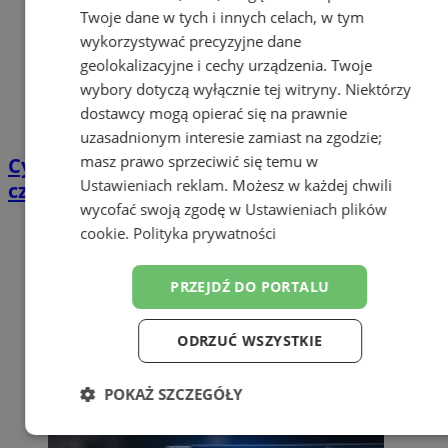
Twoje dane w tych i innych celach, w tym
wykorzystywać precyzyjne dane
geolokalizacyjne i cechy urządzenia. Twoje
wybory dotyczą wyłącznie tej witryny. Niektórzy
dostawcy mogą opierać się na prawnie
uzasadnionym interesie zamiast na zgodzie;
masz prawo sprzeciwić się temu w
Cyfrowy przegląd przedtrasowy: co mówią
Ustawieniach reklam
. Możesz w każdej chwili
czujniki TPMS i diagnostyka pokładowa?
wycofać swoją zgodę w
Ustawieniach plików
cookie
.
Polityka prywatności
PRZEJDŹ DO PORTALU
ODRZUĆ WSZYSTKIE
POKAŻ SZCZEGÓŁY
Niezbędne
Wydajność
Targetowanie