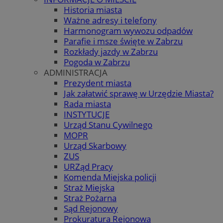
Historia miasta
Ważne adresy i telefony
Harmonogram wywozu odpadów
Parafie i msze święte w Zabrzu
Rozkłady jazdy w Zabrzu
Pogoda w Zabrzu
ADMINISTRACJA
Prezydent miasta
Jak załatwić sprawę w Urzędzie Miasta?
Rada miasta
INSTYTUCJE
Urząd Stanu Cywilnego
MOPR
Urząd Skarbowy
ZUS
URZąd Pracy
Komenda Miejska policji
Straż Miejska
Straż Pożarna
Sąd Rejonowy
Prokuratura Rejonowa