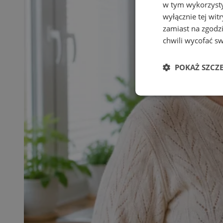
w tym wykorzysty
wyłącznie tej wi
zamiast na zgodz
chwili wycofać s
POKAŻ SZCZ
Niezbędne
Ni
Niezbędne pliki cook
zarządzanie kontem. 
Nazwa