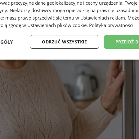
wać precyzyjne dane geolokalizacyjne i cechy urządzenia. Twoje
tryny. Niektórzy dostawcy mogą opierać się na prawnie uzasadnio
ie; masz prawo sprzeciwić się temu w
Ustawieniach reklam
. Może
woją zgodę w
Ustawieniach plików cookie
.
Polityka prywatności
EGÓŁY
ODRZUĆ WSZYSTKIE
PRZEJDŹ 
Wydajność
Targetowanie
Funkcjonalność
Ni
ezbędne
Wydajność
Targetowanie
Funkcjonalność
Niesklasyfikow
ie umożliwiają korzystanie z podstawowych funkcji strony internetowej, takich jak log
Bez niezbędnych plików cookie nie można prawidłowo korzystać ze strony internetowe
Provider
/
Okres
Opis
Domena
przechowywania