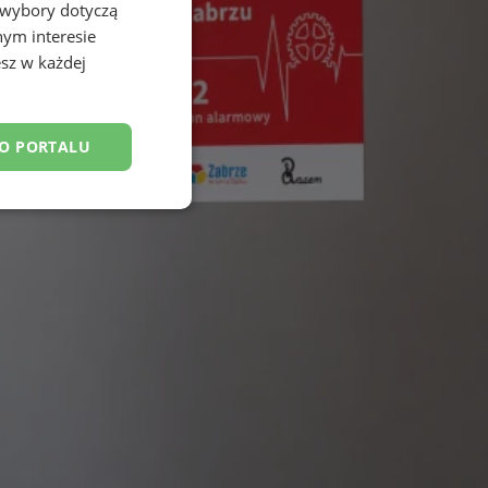
 wybory dotyczą
nym interesie
sz w każdej
DO PORTALU
esklasyfikowane
ane
owanie użytkownika i
j.