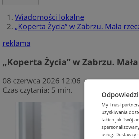
Wiadomości lokalne
„Koperta Życia” w Zabrzu. Mała rzec
reklama
„Koperta Życia” w Zabrzu. Mała
08 czerwca 2026 12:06
Czas czytania: 5 min.
Odpowiedzia
My i nasi partne
uzyskiwania dost
takich jak Twój a
spersonalizowanyc
usług.
Dostawcy s