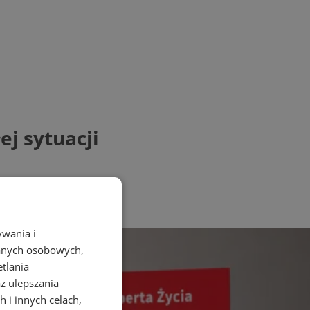
j sytuacji
ywania i
danych osobowych,
etlania
az ulepszania
 i innych celach,