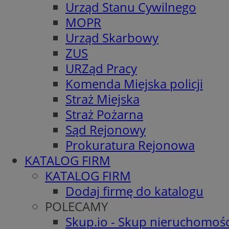
Urząd Stanu Cywilnego
MOPR
Urząd Skarbowy
ZUS
URZąd Pracy
Komenda Miejska policji
Straż Miejska
Straż Pożarna
Sąd Rejonowy
Prokuratura Rejonowa
KATALOG FIRM
KATALOG FIRM
Dodaj firmę do katalogu
POLECAMY
Skup.io - Skup nieruchomośc