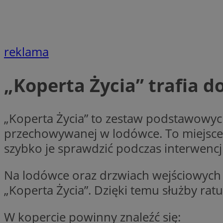
Nazwa
Nazwa
ustat_xq6z219uw9
Nazwa
__Secure-YNID
_clck
reklama
__gads
„Koperta Życia” trafia 
FCCDCF
MUID
__eoi
„Koperta Życia” to zestaw podstawowyc
ANONCHK
przechowywanej w lodówce. To miejsce
_clsk
szybko je sprawdzić podczas interwencji
test_cookie
Na lodówce oraz drzwiach wejściowych w
_ga_NBM6HFESG6
„Koperta Życia”. Dzięki temu służby ra
_fbp
OAID
W kopercie powinny znaleźć się:
MR