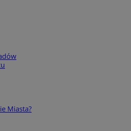
adów
zu
ie Miasta?