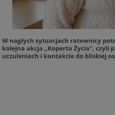
SessID
QeSessID
MvSessID
__cf_bm
W nagłych sytuacjach ratownicy potr
__cf_bm
kolejna akcja „Koperta Życia”, czyl
uczuleniach i kontakcie do bliskiej 
CookieScriptConse
VISITOR_PRIVACY_