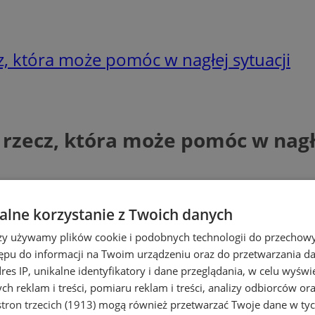
z, która może pomóc w nagłej sytuacji
 rzecz, która może pomóc w nagłe
lne korzystanie z Twoich danych
rzy używamy plików cookie i podobnych technologii do przechow
ępu do informacji na Twoim urządzeniu oraz do przetwarzania 
dres IP, unikalne identyfikatory i dane przeglądania, w celu wyświ
h reklam i treści, pomiaru reklam i treści, analizy odbiorców or
tron trzecich (1913)
mogą również przetwarzać Twoje dane w tych