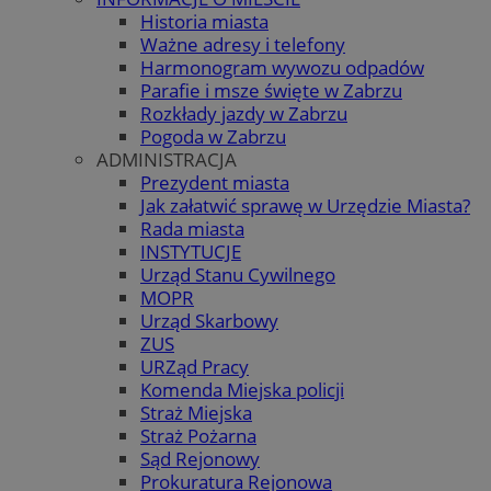
Historia miasta
Ważne adresy i telefony
Harmonogram wywozu odpadów
Parafie i msze święte w Zabrzu
Rozkłady jazdy w Zabrzu
Pogoda w Zabrzu
ADMINISTRACJA
Prezydent miasta
Jak załatwić sprawę w Urzędzie Miasta?
Rada miasta
INSTYTUCJE
Urząd Stanu Cywilnego
MOPR
Urząd Skarbowy
ZUS
URZąd Pracy
Komenda Miejska policji
Straż Miejska
Straż Pożarna
Sąd Rejonowy
Prokuratura Rejonowa