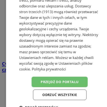
treści, pomiaru reklam i treści, analizy
odbiorców oraz ulepszania usług.
Dostawcy
stron trzecich (1913)
mogą również przetwarzać
Twoje dane w tych i innych celach, w tym
wykorzystywać precyzyjne dane
geolokalizacyjne i cechy urządzenia. Twoje
wybory dotyczą wyłącznie tej witryny. Niektórzy
dostawcy mogą opierać się na prawnie
uzasadnionym interesie zamiast na zgodzie;
masz prawo sprzeciwić się temu w
Ustawieniach reklam
. Możesz w każdej chwili
Cyfrowy przegląd przedtrasowy: co mówią
wycofać swoją zgodę w
Ustawieniach plików
czujniki TPMS i diagnostyka pokładowa?
cookie
.
Polityka prywatności
PRZEJDŹ DO PORTALU
ODRZUĆ WSZYSTKIE