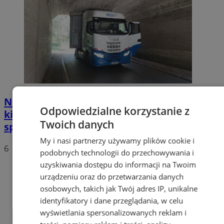
Nietypowa akcja w Zabrzu. Turecki
Odpowiedzialne korzystanie z
kierowca ciężarówki nie mógł wydostać się
Twoich danych
spod wiaduktów
My i nasi partnerzy używamy plików cookie i
6
podobnych technologii do przechowywania i
uzyskiwania dostępu do informacji na Twoim
urządzeniu oraz do przetwarzania danych
osobowych, takich jak Twój adres IP, unikalne
identyfikatory i dane przeglądania, w celu
wyświetlania spersonalizowanych reklam i