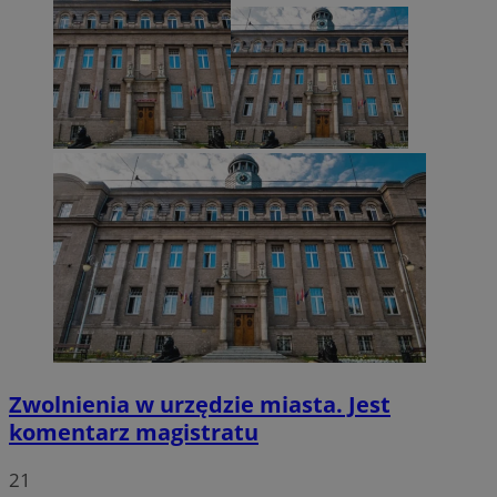
VISITOR_PRIVACY_METADATA
5 miesięcy 4
YouTube
tygodnie
.youtube.com
Zwolnienia w urzędzie miasta. Jest
komentarz magistratu
21