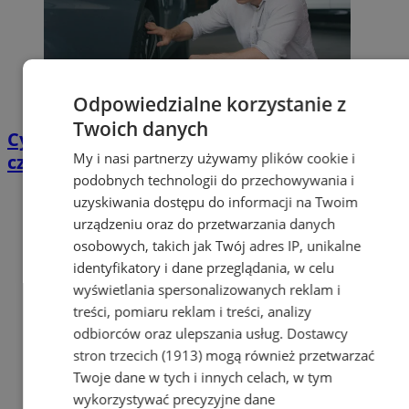
Odpowiedzialne korzystanie z
Twoich danych
Cyfrowy przegląd przedtrasowy: co mówią
My i nasi partnerzy używamy plików cookie i
czujniki TPMS i diagnostyka pokładowa?
podobnych technologii do przechowywania i
uzyskiwania dostępu do informacji na Twoim
urządzeniu oraz do przetwarzania danych
osobowych, takich jak Twój adres IP, unikalne
identyfikatory i dane przeglądania, w celu
wyświetlania spersonalizowanych reklam i
treści, pomiaru reklam i treści, analizy
odbiorców oraz ulepszania usług.
Dostawcy
stron trzecich (1913)
mogą również przetwarzać
Twoje dane w tych i innych celach, w tym
wykorzystywać precyzyjne dane