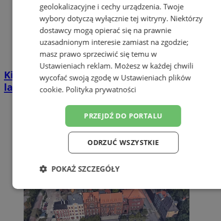
geolokalizacyjne i cechy urządzenia. Twoje
wybory dotyczą wyłącznie tej witryny. Niektórzy
dostawcy mogą opierać się na prawnie
uzasadnionym interesie zamiast na zgodzie;
masz prawo sprzeciwić się temu w
Ustawieniach reklam
. Możesz w każdej chwili
Kierował BMW mimo zakazu sądowego. 57-
wycofać swoją zgodę w
Ustawieniach plików
latek zatrzymany w Zabrzu
cookie
.
Polityka prywatności
PRZEJDŹ DO PORTALU
ODRZUĆ WSZYSTKIE
POKAŻ SZCZEGÓŁY
Niezbędne
Wydajność
Targetowanie