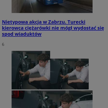
Nietypowa akcja w Zabrzu. Turecki
kierowca ciężarówki nie mógł wydostać się
spod wiaduktów
6