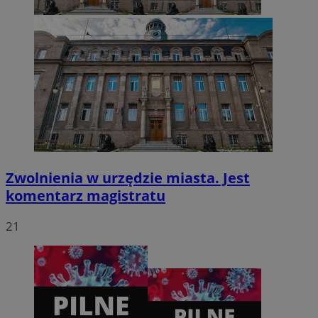
CookieScriptConsent
4 tygodnie 2 dni
CookieScript
zabrze.com.pl
Zwolnienia w urzędzie miasta. Jest
komentarz magistratu
21
VISITOR_PRIVACY_METADATA
5 miesięcy 4
YouTube