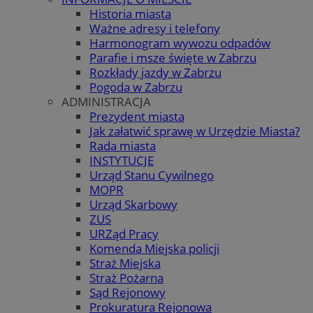
Historia miasta
Ważne adresy i telefony
Harmonogram wywozu odpadów
Parafie i msze święte w Zabrzu
Rozkłady jazdy w Zabrzu
Pogoda w Zabrzu
ADMINISTRACJA
Prezydent miasta
Jak załatwić sprawę w Urzędzie Miasta?
Rada miasta
INSTYTUCJE
Urząd Stanu Cywilnego
MOPR
Urząd Skarbowy
ZUS
URZąd Pracy
Komenda Miejska policji
Straż Miejska
Straż Pożarna
Sąd Rejonowy
Prokuratura Rejonowa