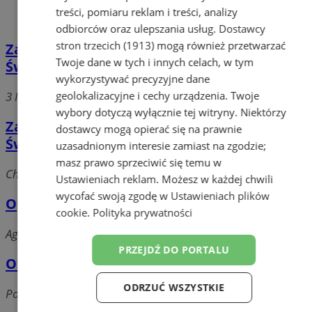
treści, pomiaru reklam i treści, analizy
odbiorców oraz ulepszania usług.
Dostawcy
stron trzecich (1913)
mogą również przetwarzać
Zakład optyczny gabinet okulistyczny Jan
Twoje dane w tych i innych celach, w tym
Świętek
wykorzystywać precyzyjne dane
geolokalizacyjne i cechy urządzenia. Twoje
3 Maja, 41-800 Zabrze
wybory dotyczą wyłącznie tej witryny. Niektórzy
Zakład optyczny gabinet okulistyczny Jan
dostawcy mogą opierać się na prawnie
Świętek
uzasadnionym interesie zamiast na zgodzie;
masz prawo sprzeciwić się temu w
Chopina, 41-800 Zabrze
Ustawieniach reklam
. Możesz w każdej chwili
wycofać swoją zgodę w
Ustawieniach plików
Optyk "Progres" Zaborze
cookie
.
Polityka prywatności
Agrestowa, 41-806 Zabrze
PRZEJDŹ DO PORTALU
OPTYK ROSSA
ODRZUĆ WSZYSTKIE
Powstańców śląskich RYBNIK, 44-200 Zabrze