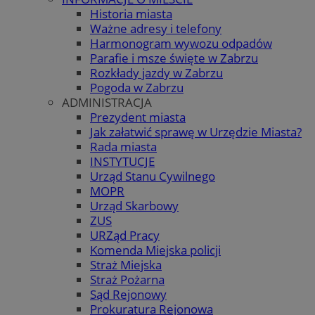
Historia miasta
Ważne adresy i telefony
Harmonogram wywozu odpadów
Parafie i msze święte w Zabrzu
Rozkłady jazdy w Zabrzu
Pogoda w Zabrzu
ADMINISTRACJA
Prezydent miasta
Jak załatwić sprawę w Urzędzie Miasta?
Rada miasta
INSTYTUCJE
Urząd Stanu Cywilnego
MOPR
Urząd Skarbowy
ZUS
URZąd Pracy
Komenda Miejska policji
Straż Miejska
Straż Pożarna
Sąd Rejonowy
Prokuratura Rejonowa