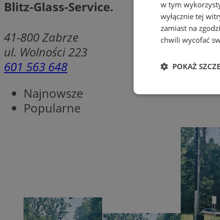
Blitz-Glass-Service.
w tym wykorzysty
wyłącznie tej wi
zamiast na zgodz
41-800
Zabrze
chwili wycofać s
ul. Wolności 223
601 563 648
POKAŻ SZCZ
Najnowsze
Niezbędne
Popularne
Ni
Niezbędne pliki cook
zarządzanie kontem. 
Nazwa