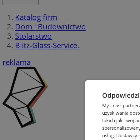
Katalog firm
Dom i Budownictwo
Stolarstwo
Blitz-Glass-Service.
reklama
Odpowiedzia
My i nasi partne
uzyskiwania dost
takich jak Twój a
spersonalizowanyc
usług.
Dostawcy s