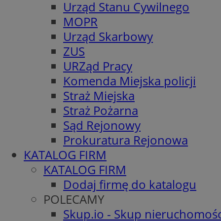
Urząd Stanu Cywilnego
MOPR
Urząd Skarbowy
ZUS
URZąd Pracy
Komenda Miejska policji
Straż Miejska
Straż Pożarna
Sąd Rejonowy
Prokuratura Rejonowa
KATALOG FIRM
KATALOG FIRM
Dodaj firmę do katalogu
POLECAMY
Skup.io - Skup nieruchomośc