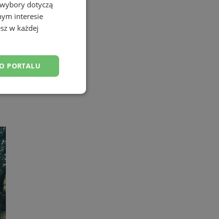
 wybory dotyczą
nym interesie
sz w każdej
DO PORTALU
esklasyfikowane
ane
owanie użytkownika i
j.