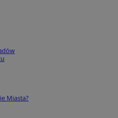
adów
zu
ie Miasta?