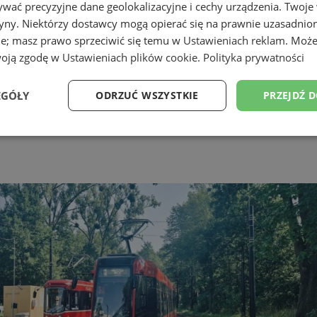
wać precyzyjne dane geolokalizacyjne i cechy urządzenia. Twoje
tryny. Niektórzy dostawcy mogą opierać się na prawnie uzasadnio
ie; masz prawo sprzeciwić się temu w
Ustawieniach reklam
. Może
woją zgodę w
Ustawieniach plików cookie
.
Polityka prywatności
EGÓŁY
ODRZUĆ WSZYSTKIE
PRZEJDŹ 
Wydajność
Targetowanie
Funkcjonalność
Ni
ezbędne
Wydajność
Targetowanie
Funkcjonalność
Niesklasyfikow
ie umożliwiają korzystanie z podstawowych funkcji strony internetowej, takich jak log
Bez niezbędnych plików cookie nie można prawidłowo korzystać ze strony internetowe
Provider
/
Okres
Opis
Domena
przechowywania