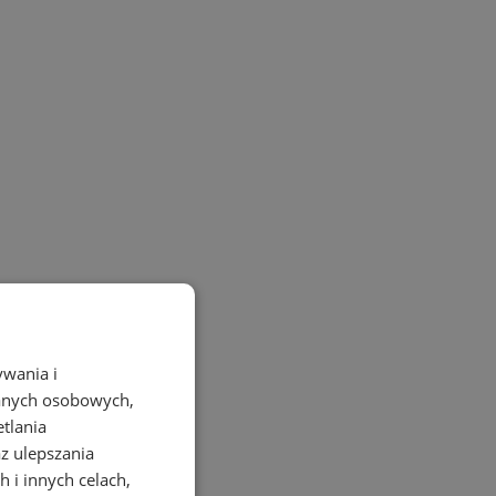
ywania i
danych osobowych,
etlania
az ulepszania
 i innych celach,