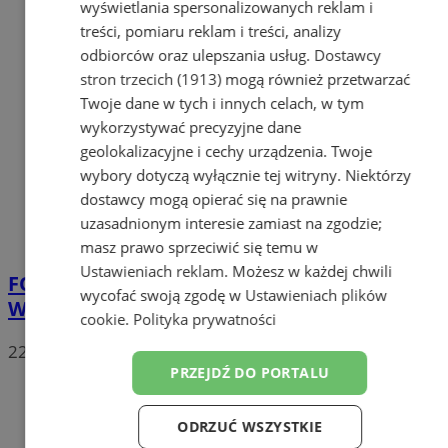
wyświetlania spersonalizowanych reklam i
treści, pomiaru reklam i treści, analizy
odbiorców oraz ulepszania usług.
Dostawcy
stron trzecich (1913)
mogą również przetwarzać
Twoje dane w tych i innych celach, w tym
wykorzystywać precyzyjne dane
geolokalizacyjne i cechy urządzenia. Twoje
wybory dotyczą wyłącznie tej witryny. Niektórzy
dostawcy mogą opierać się na prawnie
uzasadnionym interesie zamiast na zgodzie;
masz prawo sprzeciwić się temu w
Ustawieniach reklam
. Możesz w każdej chwili
FOTO
Kolejna potańcówka za nami. DJ
wycofać swoją zgodę w
Ustawieniach plików
Witek Śmieszek rozkręcił Plac Teatralny
cookie
.
Polityka prywatności
22
PRZEJDŹ DO PORTALU
ODRZUĆ WSZYSTKIE