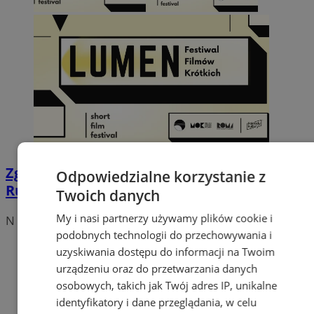
Zgłoś swój film i pokaż go w Kinie ROMA.
Odpowiedzialne korzystanie z
Rusza nabór na Lumen Festiwal w Zabrzu
Twoich danych
My i nasi partnerzy używamy plików cookie i
N
podobnych technologii do przechowywania i
uzyskiwania dostępu do informacji na Twoim
urządzeniu oraz do przetwarzania danych
osobowych, takich jak Twój adres IP, unikalne
identyfikatory i dane przeglądania, w celu