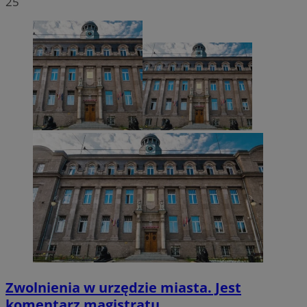
25
VISITOR_PRIVACY_METADATA
5 miesięcy 4
YouTube
tygodnie
.youtube.com
Zwolnienia w urzędzie miasta. Jest
komentarz magistratu