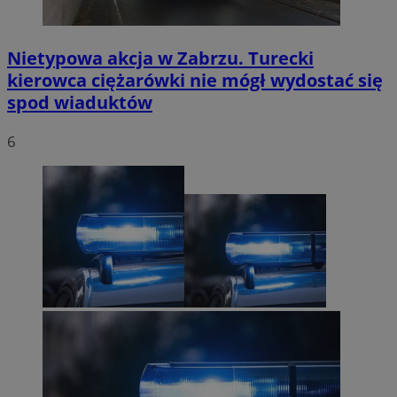
Nietypowa akcja w Zabrzu. Turecki
kierowca ciężarówki nie mógł wydostać się
spod wiaduktów
6