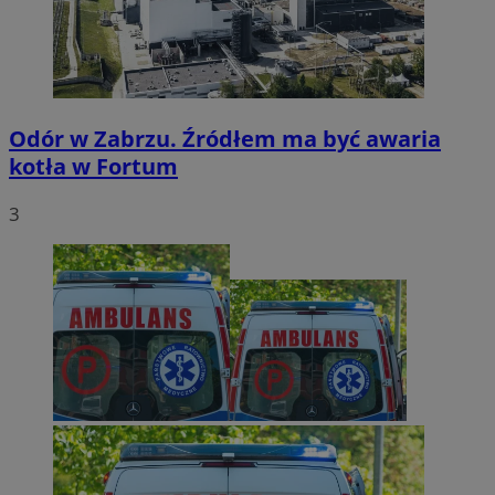
Odór w Zabrzu. Źródłem ma być awaria
kotła w Fortum
3