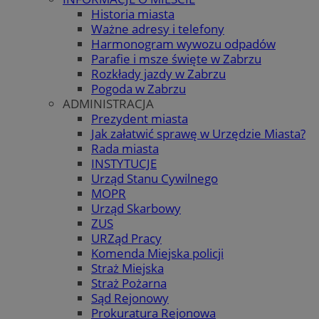
Historia miasta
Ważne adresy i telefony
Harmonogram wywozu odpadów
Parafie i msze święte w Zabrzu
Rozkłady jazdy w Zabrzu
Pogoda w Zabrzu
ADMINISTRACJA
Prezydent miasta
Jak załatwić sprawę w Urzędzie Miasta?
Rada miasta
INSTYTUCJE
Urząd Stanu Cywilnego
MOPR
Urząd Skarbowy
ZUS
URZąd Pracy
Komenda Miejska policji
Straż Miejska
Straż Pożarna
Sąd Rejonowy
Prokuratura Rejonowa