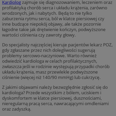
Kardiolog
zajmuje się diagnozowaniem, leczeniem oraz
profilaktyką chorób serca i układu krążenia, zarówno
wrodzonych, jak i nabytych. Będą to nie tylko
zaburzenia rytmu serca, ból w klatce piersiowej czy
inne budzące niepokój objawy, ale także pozornie
łagodne takie jak drętwienie kończyn, podwyższone
wartości ciśnienia czy zawroty głowy.
Do specjalisty najczęściej kieruje pacjentów lekarz POZ,
gdy zgłaszane przez nich dolegliwości sugerują
problemy sercowo-naczyniowe. Warto również
odwiedzić kardiologa w celach profilaktycznych,
zwłaszcza jeśli w rodzinie występują przypadki chorób
układu krążenia, masz przewlekle podwyższone
ciśnienie (więcej niż 140/90 mmHg) lub cukrzycę.
Z jakimi objawami należy bezwzględnie zgłosić się do
kardiologa? Przede wszystkim z bólem, uciskiem i
dyskomfortem w klatce piersiowej, dusznościami,
nieregularną pracą serca, nawracającymi omdleniami
oraz zadyszką.