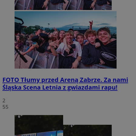
FOTO
Tłumy przed Areną Zabrze. Za nami
Śląska Scena Letnia z gwiazdami rapu!
2
55