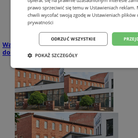
opierać się na prawnie uzasadnionym interesie zami
prawo sprzeciwić się temu w
Ustawieniach reklam
.
chwili wycofać swoją zgodę w
Ustawieniach plików 
prywatności
ODRZUĆ WSZYSTKIE
PRZEJ
Wakacyjny wypoczynek nad Bałtykiem w
domkach Szmaragdowe Morze
POKAŻ SZCZEGÓŁY
Niezbędne
Wydajność
Targetowani
Niesklasyfikowane
Niezbędne
Wydajność
Targetowanie
Funkcjonalno