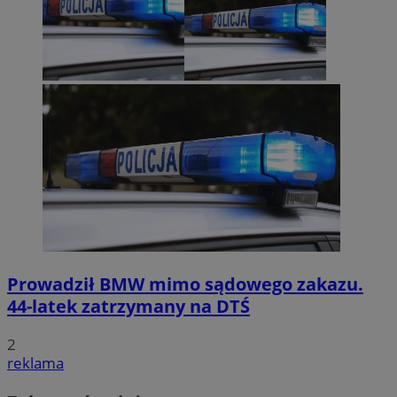
Prowadził BMW mimo sądowego zakazu.
44-latek zatrzymany na DTŚ
2
reklama