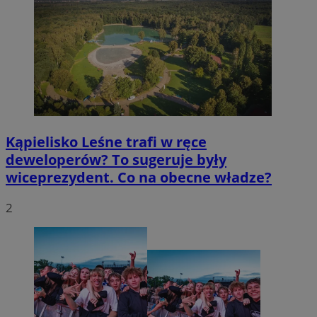
Kąpielisko Leśne trafi w ręce
deweloperów? To sugeruje były
wiceprezydent. Co na obecne władze?
2