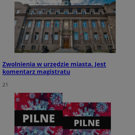
CookieScriptConsent
4 tygodnie 2 dni
CookieScript
zabrze.com.pl
Zwolnienia w urzędzie miasta. Jest
komentarz magistratu
21
VISITOR_PRIVACY_METADATA
5 miesięcy 4
YouTube
tygodnie
.youtube.com