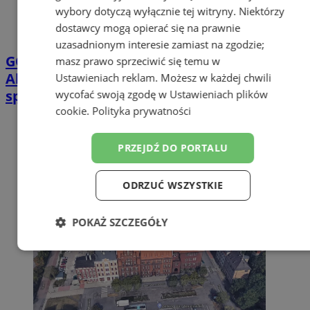
wybory dotyczą wyłącznie tej witryny. Niektórzy
dostawcy mogą opierać się na prawnie
uzasadnionym interesie zamiast na zgodzie;
GORĄCY TEMAT
Górnik Zabrze – UEFA:
masz prawo sprzeciwić się temu w
Aktualna sytuacja z karami nałożonymi po
Ustawieniach reklam
. Możesz w każdej chwili
spotkaniu z Fenerbache
wycofać swoją zgodę w
Ustawieniach plików
cookie
.
Polityka prywatności
PRZEJDŹ DO PORTALU
ODRZUĆ WSZYSTKIE
POKAŻ SZCZEGÓŁY
Niezbędne
Wydajność
Targetowanie
Funkcjonalność
Niesklasyfikowane