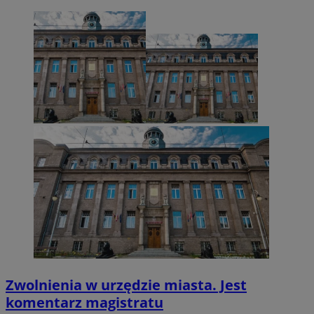
VISITOR_PRIVACY_METADATA
5 miesięcy 4
YouTube
tygodnie
.youtube.com
Zwolnienia w urzędzie miasta. Jest
komentarz magistratu