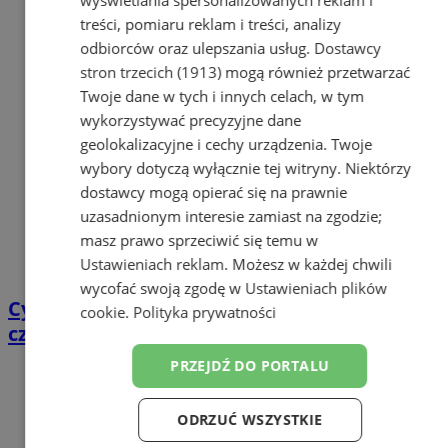
treści, pomiaru reklam i treści, analizy
odbiorców oraz ulepszania usług.
Dostawcy
stron trzecich (1913)
mogą również przetwarzać
Twoje dane w tych i innych celach, w tym
wykorzystywać precyzyjne dane
geolokalizacyjne i cechy urządzenia. Twoje
wybory dotyczą wyłącznie tej witryny. Niektórzy
dostawcy mogą opierać się na prawnie
uzasadnionym interesie zamiast na zgodzie;
masz prawo sprzeciwić się temu w
Ustawieniach reklam
. Możesz w każdej chwili
wycofać swoją zgodę w
Ustawieniach plików
Cyfrowy przegląd przedtrasowy: co mówią
cookie
.
Polityka prywatności
czujniki TPMS i diagnostyka pokładowa?
PRZEJDŹ DO PORTALU
ODRZUĆ WSZYSTKIE