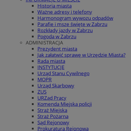
Historia miasta
Ważne adresy i telefony
Harmonogram wywozu odpadów
Parafie i msze święte w Zabrzu
Rozkłady jazdy w Zabrzu
Pogoda w Zabrzu
ADMINISTRACJA
Prezydent miasta
Jak załatwić sprawę w Urzędzie Miasta?
Rada miasta
INSTYTUCJE
Urząd Stanu Cywilnego
MOPR
Urząd Skarbowy
ZUS
URZąd Pracy
Komenda Miejska policji
Straż Miejska
Straż Pożarna
Sąd Rejonowy
Prokuratura Rejonowa