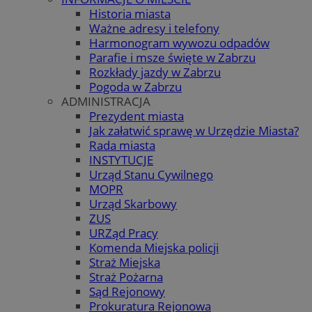
Historia miasta
Ważne adresy i telefony
Harmonogram wywozu odpadów
Parafie i msze święte w Zabrzu
Rozkłady jazdy w Zabrzu
Pogoda w Zabrzu
ADMINISTRACJA
Prezydent miasta
Jak załatwić sprawę w Urzędzie Miasta?
Rada miasta
INSTYTUCJE
Urząd Stanu Cywilnego
MOPR
Urząd Skarbowy
ZUS
URZąd Pracy
Komenda Miejska policji
Straż Miejska
Straż Pożarna
Sąd Rejonowy
Prokuratura Rejonowa