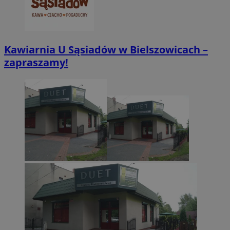
Kawiarnia U Sąsiadów w Bielszowicach –
zapraszamy!