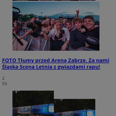
FOTO
Tłumy przed Areną Zabrze. Za nami
Śląska Scena Letnia z gwiazdami rapu!
2
55