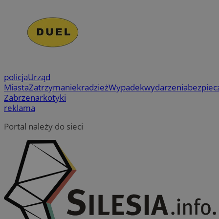
policja
Urząd
Miasta
Zatrzymanie
kradzież
Wypadek
wydarzenia
bezpiec
Zabrze
narkotyki
reklama
Portal należy do sieci