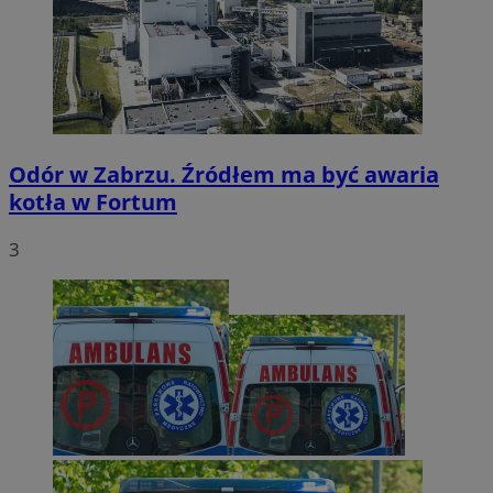
Odór w Zabrzu. Źródłem ma być awaria
kotła w Fortum
3