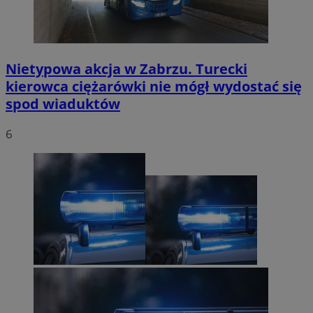
Nietypowa akcja w Zabrzu. Turecki
kierowca ciężarówki nie mógł wydostać się
spod wiaduktów
6