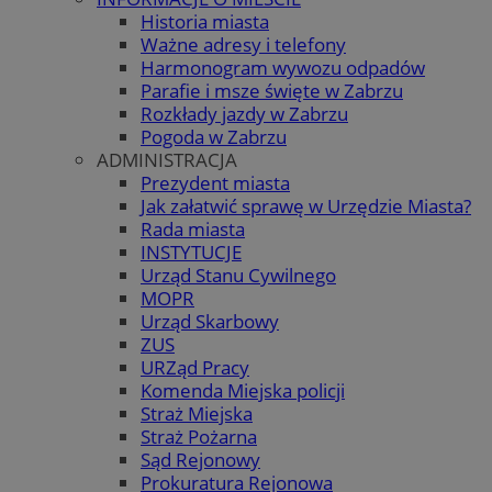
Historia miasta
Ważne adresy i telefony
Harmonogram wywozu odpadów
Parafie i msze święte w Zabrzu
Rozkłady jazdy w Zabrzu
Pogoda w Zabrzu
ADMINISTRACJA
Prezydent miasta
Jak załatwić sprawę w Urzędzie Miasta?
Rada miasta
INSTYTUCJE
Urząd Stanu Cywilnego
MOPR
Urząd Skarbowy
ZUS
URZąd Pracy
Komenda Miejska policji
Straż Miejska
Straż Pożarna
Sąd Rejonowy
Prokuratura Rejonowa