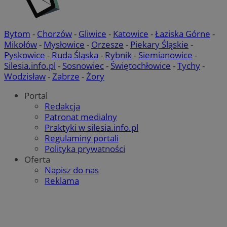
Bytom
-
Chorzów
-
Gliwice
-
Katowice
-
Łaziska Górne
-
Mikołów
-
Mysłowice
-
Orzesze
-
Piekary Śląskie
-
Pyskowice
-
Ruda Śląska
-
Rybnik
-
Siemianowice
-
Silesia.info.pl
-
Sosnowiec
-
Świętochłowice
-
Tychy
-
Wodzisław
-
Zabrze
-
Żory
Portal
Redakcja
Patronat medialny
Praktyki w silesia.info.pl
Regulaminy portali
Polityka prywatności
Oferta
Napisz do nas
Reklama