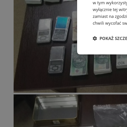
w tym wykorzysty
wyłącznie tej wi
zamiast na zgodz
chwili wycofać s
POKAŻ SZCZ
Niezbędne
Ni
Niezbędne pliki cook
zarządzanie kontem. 
Nazwa