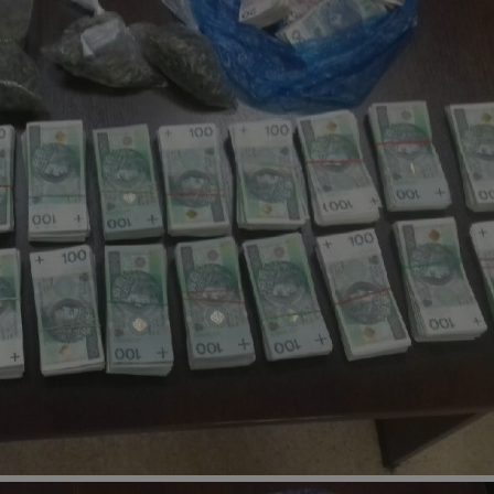
zabrze.com.pl
1 rok
Ten plik cookie przechowuje identyfik
zabrze.com.pl
1 rok
Ten plik cookie przechowuje identyfik
zabrze.com.pl
1 rok
Ten plik cookie przechowuje identyfik
29 minut 53
Ten plik cookie służy do rozróżniania
Cloudflare
sekundy
to korzystne dla strony internetowe
Inc.
umożliwia tworzenie ważnych rapor
.x.com
korzystania z jej witryny internetowe
29 minut 55
Ten plik cookie służy do rozróżniania
Cloudflare
sekund
to korzystne dla strony internetowe
Inc.
umożliwia tworzenie ważnych rapor
.twitter.com
korzystania z jej witryny internetowe
nt
4 tygodnie 2 dni
Ten plik cookie jest używany przez 
CookieScript
Script.com do zapamiętywania prefe
zabrze.com.pl
zgody użytkownika na pliki cookie. J
aby baner cookie Cookie-Script.com 
Google Privacy Policy
METADATA
5 miesięcy 4
Ten plik cookie przechowuje informa
YouTube
tygodnie
użytkownika oraz jego preferencjac
.youtube.com
prywatności podczas korzystania z wi
wybory dotyczące polityki prywatnoś
zgody, zapewniając ich przestrzegan
wizytach. Dzięki temu użytkownik 
konfigurować swoich preferencji, co
zgodność z regulacjami ochrony dan