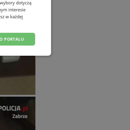
 wybory dotyczą
nym interesie
sz w każdej
DO PORTALU
esklasyfikowane
ane
owanie użytkownika i
j.