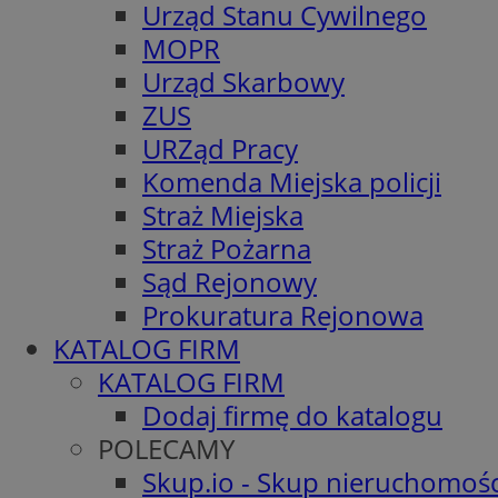
Urząd Stanu Cywilnego
MOPR
Urząd Skarbowy
ZUS
URZąd Pracy
Komenda Miejska policji
Straż Miejska
Straż Pożarna
Sąd Rejonowy
Prokuratura Rejonowa
KATALOG FIRM
KATALOG FIRM
Dodaj firmę do katalogu
POLECAMY
Skup.io - Skup nieruchomośc