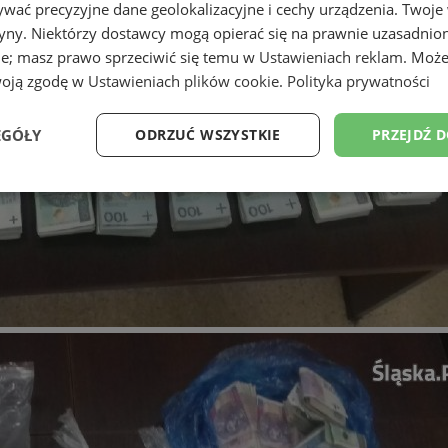
wać precyzyjne dane geolokalizacyjne i cechy urządzenia. Twoje
tryny. Niektórzy dostawcy mogą opierać się na prawnie uzasadnio
ie; masz prawo sprzeciwić się temu w
Ustawieniach reklam
. Może
woją zgodę w
Ustawieniach plików cookie
.
Polityka prywatności
EGÓŁY
ODRZUĆ WSZYSTKIE
PRZEJDŹ 
Wydajność
Targetowanie
Funkcjonalność
Ni
ezbędne
Wydajność
Targetowanie
Funkcjonalność
Niesklasyfikow
ie umożliwiają korzystanie z podstawowych funkcji strony internetowej, takich jak log
Bez niezbędnych plików cookie nie można prawidłowo korzystać ze strony internetowe
Provider
/
Okres
Opis
Domena
przechowywania