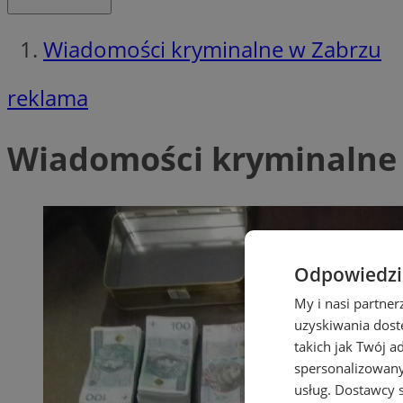
Wiadomości kryminalne w Zabrzu
reklama
Wiadomości kryminalne
Odpowiedzia
My i nasi partne
uzyskiwania dost
takich jak Twój a
spersonalizowanyc
usług.
Dostawcy s