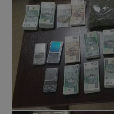
SessID
QeSessID
MvSessID
__cf_bm
__cf_bm
CookieScriptConse
VISITOR_PRIVACY_