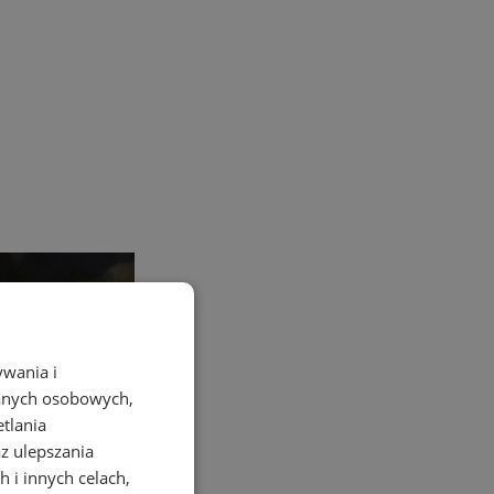
ywania i
danych osobowych,
etlania
az ulepszania
 i innych celach,