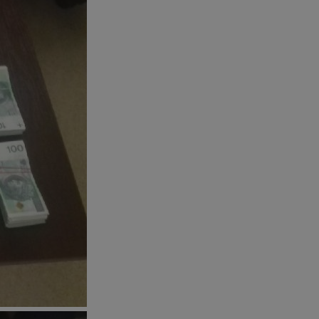
ator sesji.
ator sesji.
ator sesji.
 ludzi i botów. Jest
j, ponieważ
tów na temat
j.
 ludzi i botów. Jest
j, ponieważ
tów na temat
j.
usługę Cookie-
rencji dotyczących
est to konieczne,
działał poprawnie.
cje o zgodzie
h dotyczących
tryny. Rejestruje
ci i ustawień
ie w kolejnych
nie musi ponownie
 zwiększa wygodę i
ych.