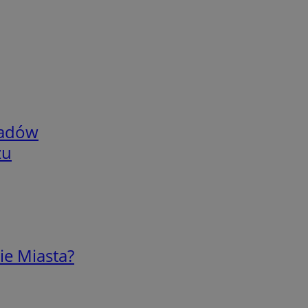
adów
zu
ie Miasta?