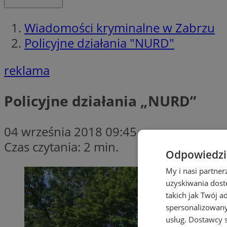
Wiadomości kryminalne w Zabrzu
Policyjne działania "NURD"
reklama
Policyjne działania „NURD”
04 września 2018 09:45
Czas czytania: 2 min.
Odpowiedzia
My i nasi partne
uzyskiwania dost
takich jak Twój a
spersonalizowanyc
usług.
Dostawcy s