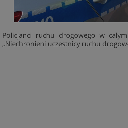
SessID
QeSessID
MvSessID
__cf_bm
Policjanci ruchu drogowego w całym 
„Niechronieni uczestnicy ruchu drogow
__cf_bm
CookieScriptConse
VISITOR_PRIVACY_