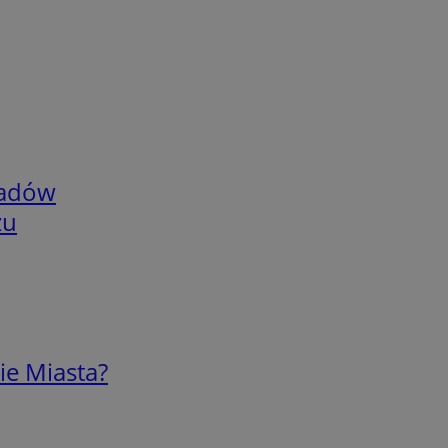
adów
zu
ie Miasta?