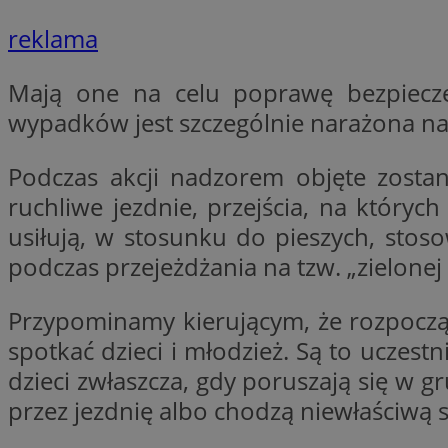
Nazwa
reklama
Nazwa
ustat_xq6z219uw9
Nazwa
Mają one na celu poprawę bezpiecze
__Secure-YNID
_clck
__gads
wypadków jest szczególnie narażona na
FCCDCF
MUID
Podczas akcji nadzorem objęte zostaną
ruchliwe jezdnie, przejścia, na któryc
__eoi
usiłują, w stosunku do pieszych, stos
ANONCHK
podczas przejeżdżania na tzw. „zielonej 
_clsk
Przypominamy kierującym, że rozpoczął
test_cookie
spotkać dzieci i młodzież. Są to uczes
_ga_NBM6HFESG6
dzieci zwłaszcza, gdy poruszają się w 
_fbp
OAID
przez jezdnię albo chodzą niewłaściwą s
MR