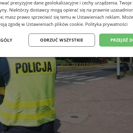
wać precyzyjne dane geolokalizacyjne i cechy urządzenia. Twoje
tryny. Niektórzy dostawcy mogą opierać się na prawnie uzasadnio
ie; masz prawo sprzeciwić się temu w
Ustawieniach reklam
. Może
woją zgodę w
Ustawieniach plików cookie
.
Polityka prywatności
EGÓŁY
ODRZUĆ WSZYSTKIE
PRZEJDŹ 
Wydajność
Targetowanie
Funkcjonalność
Ni
ezbędne
Wydajność
Targetowanie
Funkcjonalność
Niesklasyfikow
ie umożliwiają korzystanie z podstawowych funkcji strony internetowej, takich jak log
Bez niezbędnych plików cookie nie można prawidłowo korzystać ze strony internetowe
Provider
/
Okres
Opis
Domena
przechowywania