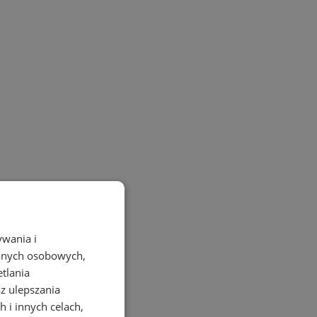
ywania i
danych osobowych,
etlania
az ulepszania
 i innych celach,