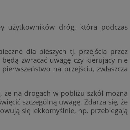
ywania
Opis
py użytkowników dróg, która podczas
godnie
erakcji
ternetowej w celu
bleClick for
cjonalności strony
yświetlanie reklam w
ętrznej przez
rzez firmę
eczne dla pieszych tj. przejścia przez
kownika. Można to
firmy Microsoft.
ci będą zwracać uwagę czy kierujący nie
 zaangażowania
ę w wielu różnych
wą, pomagając
ie użytkowników.
 pierwszeństwo na przejściu, zwłaszcza
izować wydajność
 jaki sposób
ernetowej, oraz
waniem Microsoft
wy mógł zobaczyć
owywania informacji
dów stron w jedną
ć, że na drogach w pobliżu szkół można
Click (którego
czy przeglądarka
więcić szczególną uwagę. Zdarza się, że
alytics do
kie.
owują się lekkomyślnie, np. przebiegają
serii produktów
OpenX dla
ie rzeczywistym od
ne określone
nia skuteczności, a
k cookie
 którego używamy do
zenia w różnych
j do wewnętrznej