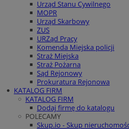
Urząd Stanu Cywilnego
MOPR
Urząd Skarbowy
ZUS
URZąd Pracy
Komenda Miejska policji
Straż Miejska
Straż Pożarna
Sąd Rejonowy
Prokuratura Rejonowa
KATALOG FIRM
KATALOG FIRM
Dodaj firmę do katalogu
POLECAMY
Skup.io - Skup nieruchomośc