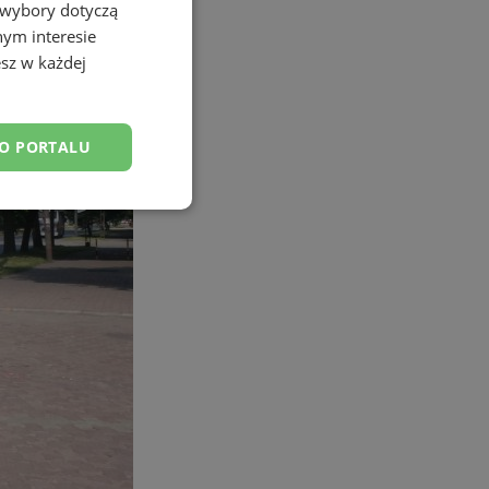
 wybory dotyczą
nym interesie
sz w każdej
DO PORTALU
esklasyfikowane
ane
owanie użytkownika i
j.