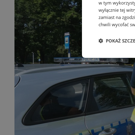
w tym wykorzysty
wyłącznie tej wi
zamiast na zgodz
chwili wycofać s
POKAŻ SZCZ
Niezbędne
Ni
Niezbędne pliki cook
zarządzanie kontem. 
Nazwa