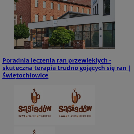
VISITOR_PRIVACY_METADATA
5 miesięcy 4
YouTube
Poradnia leczenia ran przewlekłych -
tygodnie
.youtube.com
skuteczna terapia trudno gojących się ran |
Świętochłowice