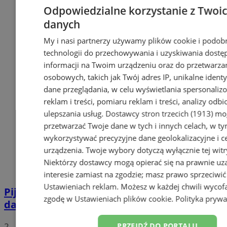
Odpowiedzialne korzystanie z Twoi
danych
My i nasi partnerzy używamy plików cookie i podob
technologii do przechowywania i uzyskiwania dostę
informacji na Twoim urządzeniu oraz do przetwarza
osobowych, takich jak Twój adres IP, unikalne identyf
dane przeglądania, w celu wyświetlania spersonali
reklam i treści, pomiaru reklam i treści, analizy odb
ulepszania usług.
Dostawcy stron trzecich (1913)
mog
przetwarzać Twoje dane w tych i innych celach, w t
wykorzystywać precyzyjne dane geolokalizacyjne i c
urządzenia. Twoje wybory dotyczą wyłącznie tej witr
Niektórzy dostawcy mogą opierać się na prawnie u
interesie zamiast na zgodzie; masz prawo sprzeciwić
Ustawieniach reklam
. Możesz w każdej chwili wycof
Pijana 32-latka z zakazem prowadzenia
zgodę w
Ustawieniach plików cookie
.
Polityka prywa
dachowała na DK 88 w Zabrzu
2
PRZEJDŹ DO PORTALU