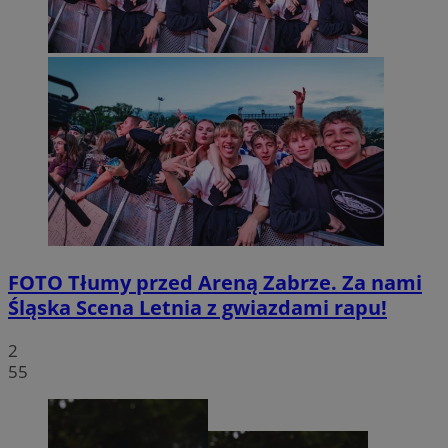
FOTO
Tłumy przed Areną Zabrze. Za nami
Śląska Scena Letnia z gwiazdami rapu!
2
55