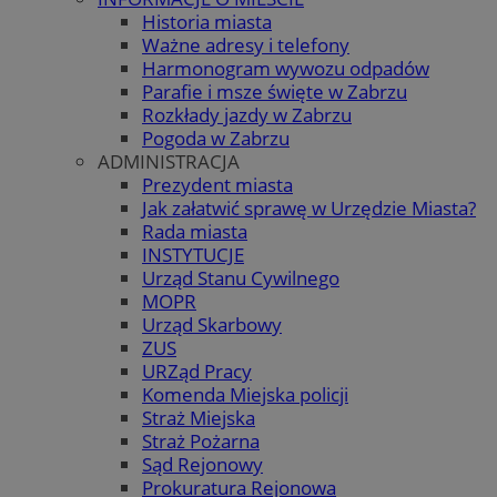
Historia miasta
Ważne adresy i telefony
Harmonogram wywozu odpadów
Parafie i msze święte w Zabrzu
Rozkłady jazdy w Zabrzu
Pogoda w Zabrzu
ADMINISTRACJA
Prezydent miasta
Jak załatwić sprawę w Urzędzie Miasta?
Rada miasta
INSTYTUCJE
Urząd Stanu Cywilnego
MOPR
Urząd Skarbowy
ZUS
URZąd Pracy
Komenda Miejska policji
Straż Miejska
Straż Pożarna
Sąd Rejonowy
Prokuratura Rejonowa