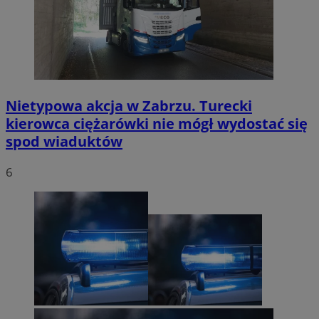
Nietypowa akcja w Zabrzu. Turecki
kierowca ciężarówki nie mógł wydostać się
spod wiaduktów
6