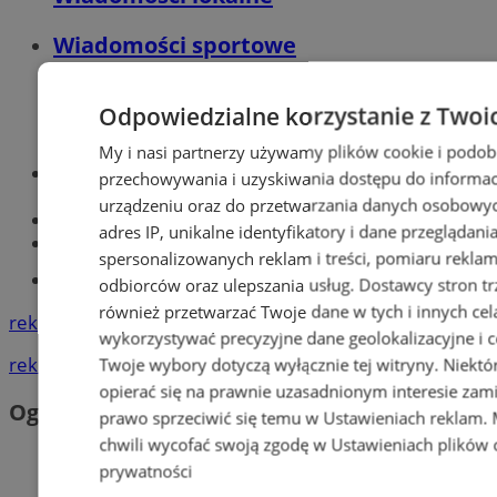
Wiadomości sportowe
Odpowiedzialne korzystanie z Twoi
My i nasi partnerzy używamy plików cookie i podob
Optyk, okulista
przechowywania i uzyskiwania dostępu do informac
Zabrze
urządzeniu oraz do przetwarzania danych osobowych
Największy sklep z częściami online!
adres IP, unikalne identyfikatory i dane przeglądani
Książeczka sanepidowska
spersonalizowanych reklam i treści, pomiaru reklam i
Tworzenie stron www -Zabrze
odbiorców oraz ulepszania usług.
Dostawcy stron tr
również przetwarzać Twoje dane w tych i innych cel
reklama
wykorzystywać precyzyjne dane geolokalizacyjne i c
reklama
Twoje wybory dotyczą wyłącznie tej witryny. Niekt
opierać się na prawnie uzasadnionym interesie zami
Ogłoszenia
prawo sprzeciwić się temu w
Ustawieniach reklam
.
chwili wycofać swoją zgodę w
Ustawieniach plików 
prywatności