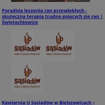
Poradnia leczenia ran przewlekłych -
skuteczna terapia trudno gojących się ran |
Świętochłowice
CookieScriptConsent
4 tygodnie 2 dn
CookieScript
zabrze.com.pl
VISITOR_PRIVACY_METADATA
5 miesięcy 4
YouTube
tygodnie
.youtube.com
Kawiarnia U Sąsiadów w Bielszowicach –