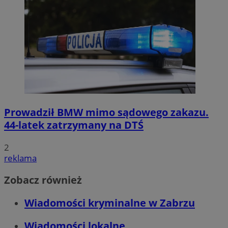
Prowadził BMW mimo sądowego zakazu.
44-latek zatrzymany na DTŚ
2
reklama
Zobacz również
Wiadomości kryminalne w Zabrzu
Wiadomości lokalne