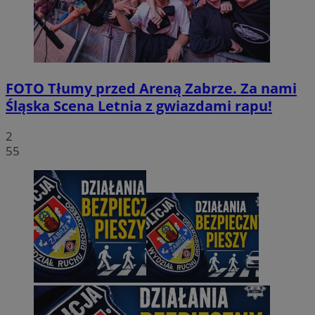
FOTO
Tłumy przed Areną Zabrze. Za nami
Śląska Scena Letnia z gwiazdami rapu!
2
55