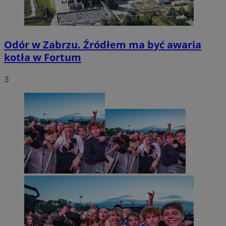
Odór w Zabrzu. Źródłem ma być awaria
kotła w Fortum
3