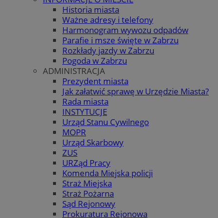
Historia miasta
Ważne adresy i telefony
Harmonogram wywozu odpadów
Parafie i msze święte w Zabrzu
Rozkłady jazdy w Zabrzu
Pogoda w Zabrzu
ADMINISTRACJA
Prezydent miasta
Jak załatwić sprawę w Urzędzie Miasta?
Rada miasta
INSTYTUCJE
Urząd Stanu Cywilnego
MOPR
Urząd Skarbowy
ZUS
URZąd Pracy
Komenda Miejska policji
Straż Miejska
Straż Pożarna
Sąd Rejonowy
Prokuratura Rejonowa