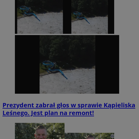
Prezydent zabrał głos w sprawie Kąpieliska
Leśnego. Jest plan na remont!