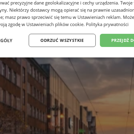
wać precyzyjne dane geolokalizacyjne i cechy urządzenia. Twoje
tryny. Niektórzy dostawcy mogą opierać się na prawnie uzasadnio
ie; masz prawo sprzeciwić się temu w
Ustawieniach reklam
. Może
woją zgodę w
Ustawieniach plików cookie
.
Polityka prywatności
EGÓŁY
ODRZUĆ WSZYSTKIE
PRZEJDŹ 
Wydajność
Targetowanie
Funkcjonalność
Ni
ezbędne
Wydajność
Targetowanie
Funkcjonalność
Niesklasyfikow
ie umożliwiają korzystanie z podstawowych funkcji strony internetowej, takich jak log
Bez niezbędnych plików cookie nie można prawidłowo korzystać ze strony internetowe
Provider
/
Okres
Opis
Domena
przechowywania