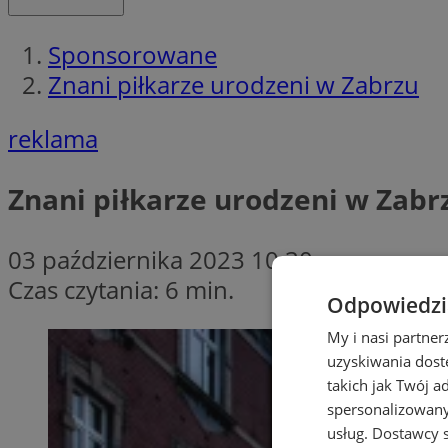
Sponsorowane
Znani piłkarze urodzeni w Zabrzu
reklama
Znani piłkarze urodzeni w Zabr
03 października 2023 10:30
Czas czytania: 6 min.
Odpowiedzia
My i nasi partne
uzyskiwania dost
takich jak Twój a
spersonalizowanyc
usług.
Dostawcy s