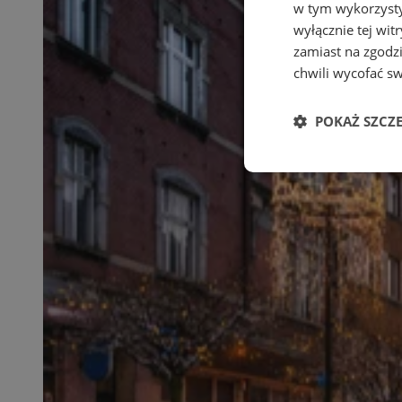
w tym wykorzysty
wyłącznie tej wi
zamiast na zgodz
chwili wycofać s
POKAŻ SZCZ
Niezbędne
Ni
Niezbędne pliki cook
zarządzanie kontem. 
Nazwa