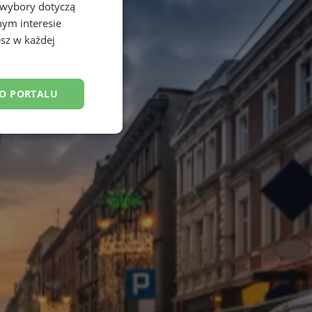
 wybory dotyczą
nym interesie
sz w każdej
DO PORTALU
esklasyfikowane
ane
owanie użytkownika i
j.