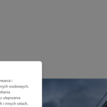
ywania i
danych osobowych,
etlania
az ulepszania
 i innych celach,