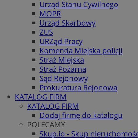
Urząd Stanu Cywilnego
MOPR
Urząd Skarbowy
ZUS
URZąd Pracy
Komenda Miejska policji
Straż Miejska
Straż Pożarna
Sąd Rejonowy
Prokuratura Rejonowa
KATALOG FIRM
KATALOG FIRM
Dodaj firmę do katalogu
POLECAMY
Skup.io - Skup nieruchomośc