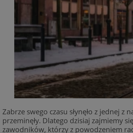
SessID
QeSessID
MvSessID
__cf_bm
__cf_bm
CookieScriptConse
VISITOR_PRIVACY_
Zabrze swego czasu słynęło z jednej z na
przeminęły. Dlatego dzisiaj zajmiemy si
zawodników, którzy z powodzeniem radzi