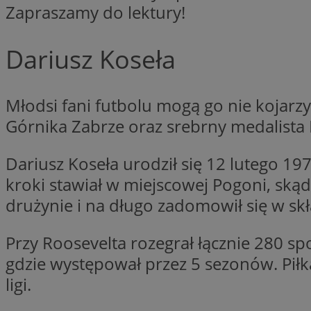
Zapraszamy do lektury!
Nazwa
Nazwa
ustat_xq6z219uw9
Nazwa
Dariusz Koseła
__Secure-YNID
_clck
__gads
Młodsi fani futbolu mogą go nie kojarzy
FCCDCF
MUID
Górnika Zabrze oraz srebrny medalista 
__eoi
Dariusz Koseła urodził się 12 lutego 197
ANONCHK
kroki stawiał w miejscowej Pogoni, skąd
_clsk
drużynie i na długo zadomowił się w skł
test_cookie
Przy Roosevelta rozegrał łącznie 280 s
_ga_NBM6HFESG6
gdzie występował przez 5 sezonów. Piłk
_fbp
OAID
ligi.
MR