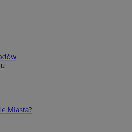
adów
zu
ie Miasta?