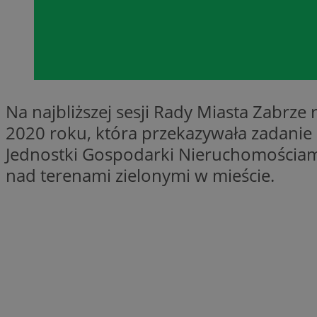
SessID
QeSessID
MvSessID
__cf_bm
Na najbliższej sesji Rady Miasta Zabrze
__cf_bm
2020 roku, która przekazywała zadanie 
Jednostki Gospodarki Nieruchomościam
nad terenami zielonymi w mieście.
CookieScriptConse
VISITOR_PRIVACY_