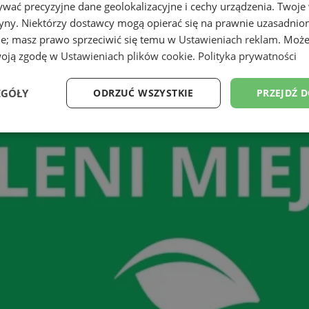
wać precyzyjne dane geolokalizacyjne i cechy urządzenia. Twoje
tryny. Niektórzy dostawcy mogą opierać się na prawnie uzasadnio
ie; masz prawo sprzeciwić się temu w
Ustawieniach reklam
. Może
woją zgodę w
Ustawieniach plików cookie
.
Polityka prywatności
EGÓŁY
ODRZUĆ WSZYSTKIE
PRZEJDŹ 
Wydajność
Targetowanie
Funkcjonalność
Ni
ezbędne
Wydajność
Targetowanie
Funkcjonalność
Niesklasyfikow
ie umożliwiają korzystanie z podstawowych funkcji strony internetowej, takich jak log
Bez niezbędnych plików cookie nie można prawidłowo korzystać ze strony internetowe
Provider
/
Okres
Opis
Domena
przechowywania