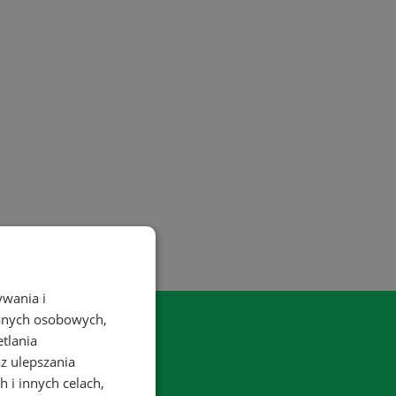
ywania i
danych osobowych,
etlania
az ulepszania
 i innych celach,