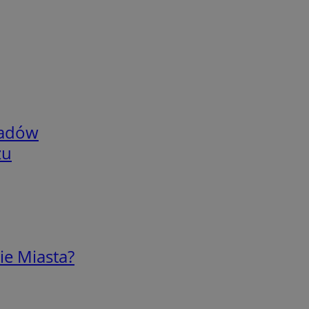
adów
zu
ie Miasta?