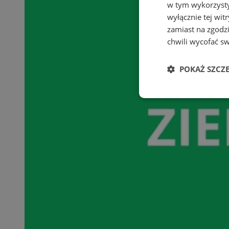
w tym wykorzysty
wyłącznie tej wi
zamiast na zgodz
chwili wycofać s
POKAŻ SZCZ
Niezbędne
Ni
Niezbędne pliki cook
zarządzanie kontem. 
Nazwa