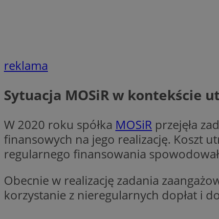
Nazwa
Nazwa
ustat_xq6z219uw9
Nazwa
__Secure-YNID
_clck
__gads
reklama
FCCDCF
MUID
Sytuacja MOSiR w kontekście ut
__eoi
W 2020 roku spółka
MOSiR
przejęła zad
ANONCHK
_clsk
finansowych na jego realizację. Koszt 
regularnego finansowania spowodował 
test_cookie
_ga_NBM6HFESG6
Obecnie w realizację zadania zaangażo
_fbp
OAID
korzystanie z nieregularnych dopłat i d
MR