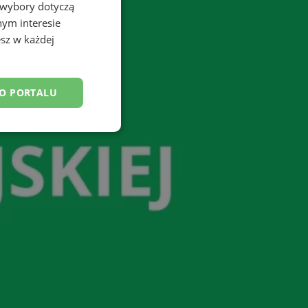
 wybory dotyczą
nym interesie
sz w każdej
DO PORTALU
esklasyfikowane
ane
owanie użytkownika i
j.