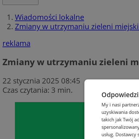
Wiadomości lokalne
Zmiany w utrzymaniu zieleni miejsk
reklama
Zmiany w utrzymaniu zieleni m
22 stycznia 2025 08:45
Czas czytania: 3 min.
Odpowiedzia
My i nasi partne
uzyskiwania dost
takich jak Twój a
spersonalizowanyc
usług.
Dostawcy s