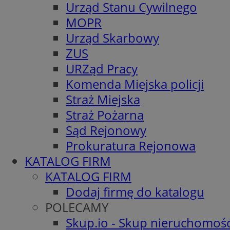
Urząd Stanu Cywilnego
MOPR
Urząd Skarbowy
ZUS
URZąd Pracy
Komenda Miejska policji
Straż Miejska
Straż Pożarna
Sąd Rejonowy
Prokuratura Rejonowa
KATALOG FIRM
KATALOG FIRM
Dodaj firmę do katalogu
POLECAMY
Skup.io - Skup nieruchomośc