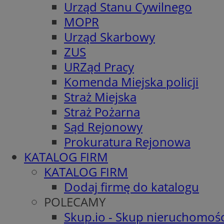
Urząd Stanu Cywilnego
MOPR
Urząd Skarbowy
ZUS
URZąd Pracy
Komenda Miejska policji
Straż Miejska
Straż Pożarna
Sąd Rejonowy
Prokuratura Rejonowa
KATALOG FIRM
KATALOG FIRM
Dodaj firmę do katalogu
POLECAMY
Skup.io - Skup nieruchomośc