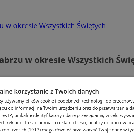
u w okresie Wszystkich Świętych
abrzu w okresie Wszystkich Świ
lne korzystanie z Twoich danych
rzy używamy plików cookie i podobnych technologii do przechow
ępu do informacji na Twoim urządzeniu oraz do przetwarzania 
dres IP, unikalne identyfikatory i dane przeglądania, w celu wyświ
h reklam i treści, pomiaru reklam i treści, analizy odbiorców or
tron trzecich (1913)
mogą również przetwarzać Twoje dane w tych