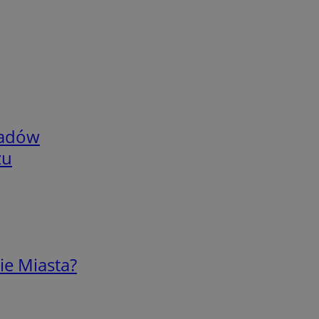
adów
zu
ie Miasta?