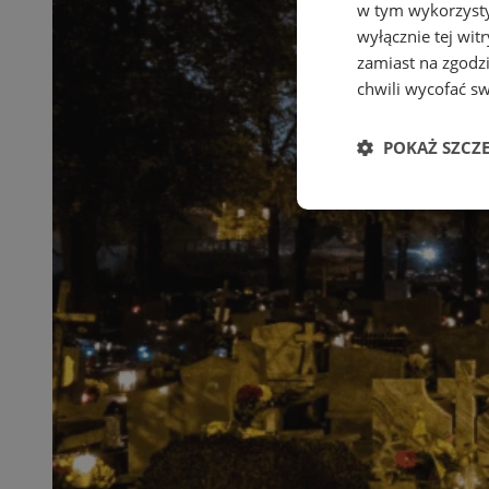
w tym wykorzysty
wyłącznie tej wi
zamiast na zgodz
chwili wycofać s
POKAŻ SZCZ
Niezbędne
Ni
Niezbędne pliki cook
zarządzanie kontem. 
Nazwa