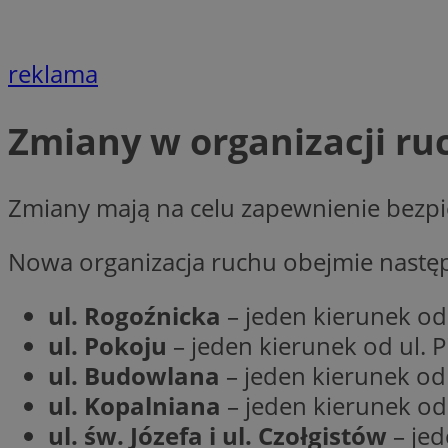
Nazwa
Nazwa
ustat_xq6z219uw9
reklama
Nazwa
__Secure-YNID
_clck
__gads
Zmiany w organizacji ru
FCCDCF
MUID
Zmiany mają na celu zapewnienie bezpi
__eoi
ANONCHK
Nowa organizacja ruchu obejmie następu
_clsk
ul. Rogoźnicka
– jeden kierunek od
test_cookie
ul. Pokoju
– jeden kierunek od ul. P
_ga_NBM6HFESG6
ul. Budowlana
– jeden kierunek od 
_fbp
OAID
ul. Kopalniana
– jeden kierunek od 
ul. św. Józefa i ul. Czołgistów
– jed
MR