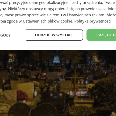
wać precyzyjne dane geolokalizacyjne i cechy urządzenia. Twoje
tryny. Niektórzy dostawcy mogą opierać się na prawnie uzasadnio
ie; masz prawo sprzeciwić się temu w
Ustawieniach reklam
. Może
woją zgodę w
Ustawieniach plików cookie
.
Polityka prywatności
EGÓŁY
ODRZUĆ WSZYSTKIE
PRZEJDŹ 
Wydajność
Targetowanie
Funkcjonalność
Ni
ezbędne
Wydajność
Targetowanie
Funkcjonalność
Niesklasyfikow
ie umożliwiają korzystanie z podstawowych funkcji strony internetowej, takich jak log
Bez niezbędnych plików cookie nie można prawidłowo korzystać ze strony internetowe
Provider
/
Okres
Opis
Domena
przechowywania