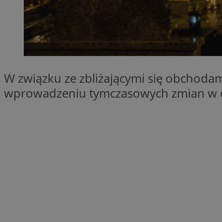
SessID
QeSessID
MvSessID
__cf_bm
W związku ze zbliżającymi się obchodam
__cf_bm
wprowadzeniu tymczasowych zmian w org
CookieScriptConse
VISITOR_PRIVACY_