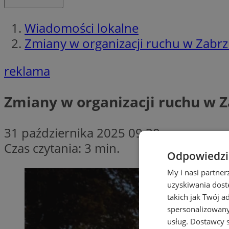
Wiadomości lokalne
Zmiany w organizacji ruchu w Zabrz
reklama
Zmiany w organizacji ruchu w Z
31 października 2025 09:30
Czas czytania: 3 min.
Odpowiedzia
My i nasi partne
uzyskiwania dost
takich jak Twój a
spersonalizowanyc
usług.
Dostawcy s