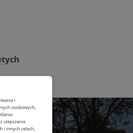
ętych
ywania i
danych osobowych,
etlania
az ulepszania
 i innych celach,