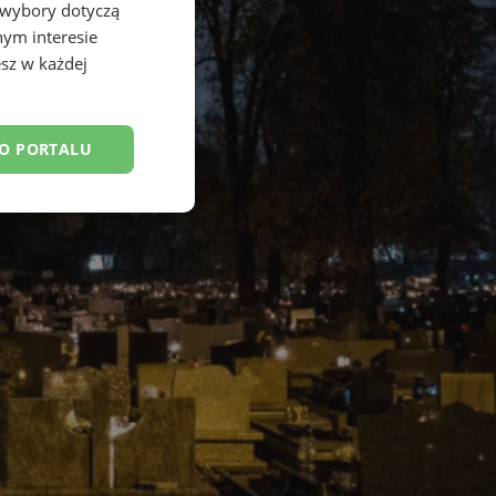
 wybory dotyczą
nym interesie
sz w każdej
DO PORTALU
esklasyfikowane
ane
owanie użytkownika i
j.