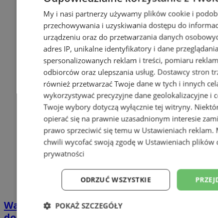
My i nasi partnerzy używamy plików cookie i podob
przechowywania i uzyskiwania dostępu do informac
urządzeniu oraz do przetwarzania danych osobowych
adres IP, unikalne identyfikatory i dane przeglądani
spersonalizowanych reklam i treści, pomiaru reklam i
odbiorców oraz ulepszania usług.
Dostawcy stron tr
również przetwarzać Twoje dane w tych i innych cel
wykorzystywać precyzyjne dane geolokalizacyjne i c
Twoje wybory dotyczą wyłącznie tej witryny. Niekt
opierać się na prawnie uzasadnionym interesie zami
prawo sprzeciwić się temu w
Ustawieniach reklam
.
chwili wycofać swoją zgodę w
Ustawieniach plików 
prywatności
ODRZUĆ WSZYSTKIE
PRZEJ
Wakacyjny wypoczynek nad Bałtykiem w
POKAŻ SZCZEGÓŁY
domkach Szmaragdowe Morze