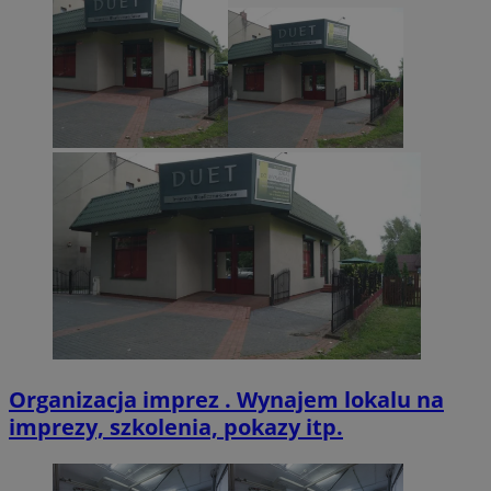
zabrze.com.pl
VISITOR_PRIVACY_METADATA
5 miesięcy 4
YouTube
tygodnie
.youtube.com
Organizacja imprez . Wynajem lokalu na
imprezy, szkolenia, pokazy itp.