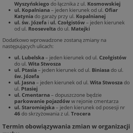
Wyszyńskiego
do łącznika z ul.
Kosmowskiej
ul. Kopalniana
– jeden kierunek od ul.
Ofiar
Katynia
do garaży przy ul.
Kopalnianej
ul. św. Józefa
i
ul. Czołgistów
– jeden kierunek
od ul.
Roosevelta
do ul.
Matejki
Dodatkowo wprowadzone zostaną zmiany na
następujących ulicach:
ul. Lubelska
– jeden kierunek od ul.
Czołgistów
do ul.
Wita Stwosza
ul. Ptasia
– jeden kierunek od ul.
Biniasa
do ul.
św. Józefa
ul. Jasna
– jeden kierunek od ul.
Wita Stwosza
do
ul.
Ptasiej
ul. Cmentarna
– dopuszczone będzie
parkowanie pojazdów
w rejonie cmentarza
ul. Staromiejska
– jeden kierunek od posesji nr
46
do skrzyżowania z ul.
Trocera
Termin obowiązywania zmian w organizacji