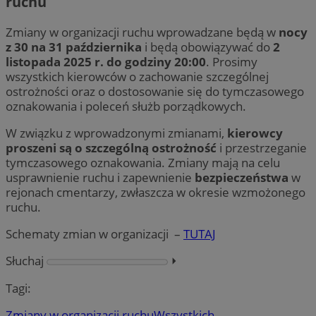
ruchu
Zmiany w organizacji ruchu wprowadzane będą w
nocy
z 30 na 31 października
i będą obowiązywać do
2
listopada 2025 r. do godziny 20:00
. Prosimy
wszystkich kierowców o zachowanie szczególnej
ostrożności oraz o dostosowanie się do tymczasowego
oznakowania i poleceń służb porządkowych.
W związku z wprowadzonymi zmianami,
kierowcy
proszeni są o szczególną ostrożność
i przestrzeganie
tymczasowego oznakowania. Zmiany mają na celu
usprawnienie ruchu i zapewnienie
bezpieczeństwa
w
rejonach cmentarzy, zwłaszcza w okresie wzmożonego
ruchu.
Schematy zmian w organizacji –
TUTAJ
Słuchaj
⏵︎
Tagi:
Zmiany w organizacji ruchu
Wszystkich