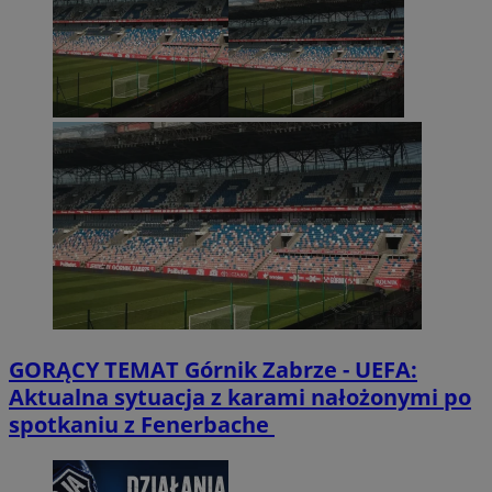
GORĄCY TEMAT
Górnik Zabrze - UEFA:
Aktualna sytuacja z karami nałożonymi po
spotkaniu z Fenerbache