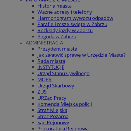
Historia miasta
Ważne adresy i telefony
Harmonogram wywozu odpadów
Parafie i msze święte w Zabrzu
Rozkłady jazdy w Zabrzu
Pogoda w Zabrzu
ADMINISTRACJA
Prezydent miasta
Jak załatwić sprawę w Urzędzie Miasta?
Rada miasta
INSTYTUCJE
Urząd Stanu Cywilnego
MOPR
Urząd Skarbowy
ZUS
URZąd Pracy
Komenda Miejska policji
Straż Miejska
Straż Pożarna
Sąd Rejonowy
Prokuratura Rejonowa