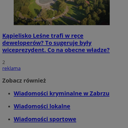
Kąpielisko Leśne trafi w ręce
deweloperów? To sugeruje były
wiceprezydent. Co na obecne władze?
2
reklama
Zobacz również
Wiadomości kryminalne w Zabrzu
Wiadomości lokalne
Wiadomości sportowe