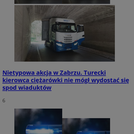
Nietypowa akcja w Zabrzu. Turecki
kierowca ciężarówki nie mógł wydostać się
spod wiaduktów
6