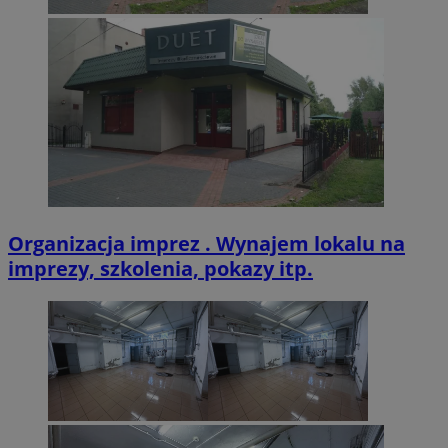
VISITOR_PRIVACY_METADATA
5 miesięcy 4
YouTube
tygodnie
.youtube.com
Organizacja imprez . Wynajem lokalu na
imprezy, szkolenia, pokazy itp.