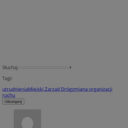
Słuchaj
⏵︎
Tagi:
utrudnienia
Miejski Zarząd Dróg
zmiana organizacji
ruchu
Udostępnij