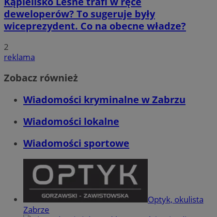
Kąpielisko Leśne trafi w ręce
deweloperów? To sugeruje były
wiceprezydent. Co na obecne władze?
2
reklama
Zobacz również
Wiadomości kryminalne w Zabrzu
Wiadomości lokalne
Wiadomości sportowe
Optyk, okulista
Zabrze