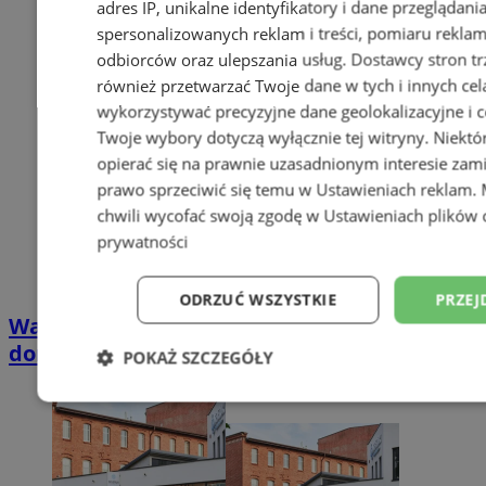
adres IP, unikalne identyfikatory i dane przeglądani
spersonalizowanych reklam i treści, pomiaru reklam i
odbiorców oraz ulepszania usług.
Dostawcy stron tr
również przetwarzać Twoje dane w tych i innych cel
wykorzystywać precyzyjne dane geolokalizacyjne i c
Twoje wybory dotyczą wyłącznie tej witryny. Niekt
opierać się na prawnie uzasadnionym interesie zami
prawo sprzeciwić się temu w
Ustawieniach reklam
.
chwili wycofać swoją zgodę w
Ustawieniach plików 
prywatności
ODRZUĆ WSZYSTKIE
PRZEJ
Wakacyjny wypoczynek nad Bałtykiem w
domkach Szmaragdowe Morze
POKAŻ SZCZEGÓŁY
Niezbędne
Wydajność
Targetowani