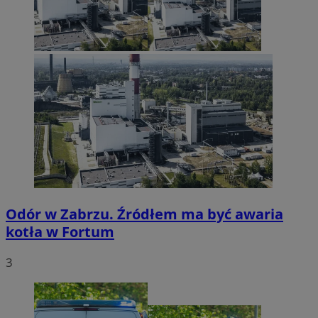
Odór w Zabrzu. Źródłem ma być awaria
kotła w Fortum
3