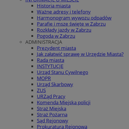
Historia miasta
Ważne adresy i telefony
Harmonogram wywozu odpadów
Parafie i msze święte w Zabrzu
Rozkłady jazdy w Zabrzu
Pogoda w Zabrzu
ADMINISTRACJA
Prezydent miasta
Jak załatwić sprawę w Urzędzie Miasta?
Rada miasta
INSTYTUCJE
Urząd Stanu Cywilnego
MOPR
Urząd Skarbowy
ZUS
URZąd Pracy
Komenda Miejska policji
Straż Miejska
Straż Pożarna
Sąd Rejonowy
Prokuratura Rejonowa