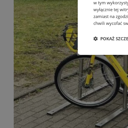
w tym wykorzysty
wyłącznie tej wi
zamiast na zgodz
chwili wycofać s
POKAŻ SZCZ
Niezbędne
Ni
Niezbędne pliki cook
zarządzanie kontem. 
Nazwa