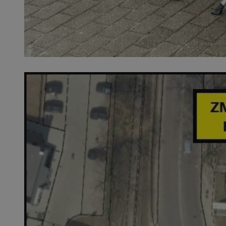
SessID
QeSessID
MvSessID
__cf_bm
__cf_bm
CookieScriptConse
VISITOR_PRIVACY_