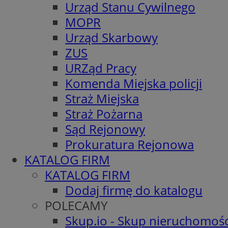
Urząd Stanu Cywilnego
MOPR
Urząd Skarbowy
ZUS
URZąd Pracy
Komenda Miejska policji
Straż Miejska
Straż Pożarna
Sąd Rejonowy
Prokuratura Rejonowa
KATALOG FIRM
KATALOG FIRM
Dodaj firmę do katalogu
POLECAMY
Skup.io - Skup nieruchomośc