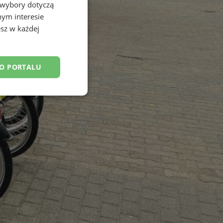
 wybory dotyczą
nym interesie
sz w każdej
DO PORTALU
esklasyfikowane
ane
owanie użytkownika i
j.