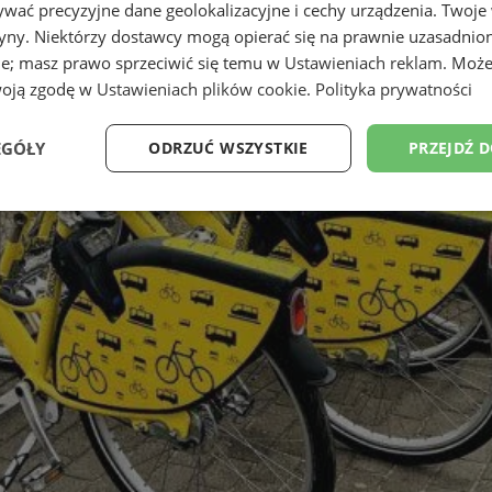
wać precyzyjne dane geolokalizacyjne i cechy urządzenia. Twoje
tryny. Niektórzy dostawcy mogą opierać się na prawnie uzasadnio
ie; masz prawo sprzeciwić się temu w
Ustawieniach reklam
. Może
woją zgodę w
Ustawieniach plików cookie
.
Polityka prywatności
EGÓŁY
ODRZUĆ WSZYSTKIE
PRZEJDŹ 
Wydajność
Targetowanie
Funkcjonalność
Ni
ezbędne
Wydajność
Targetowanie
Funkcjonalność
Niesklasyfikow
ie umożliwiają korzystanie z podstawowych funkcji strony internetowej, takich jak log
Bez niezbędnych plików cookie nie można prawidłowo korzystać ze strony internetowe
Provider
/
Okres
Opis
Domena
przechowywania