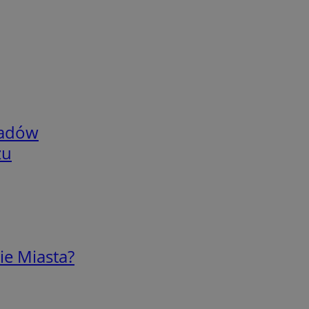
adów
zu
ie Miasta?