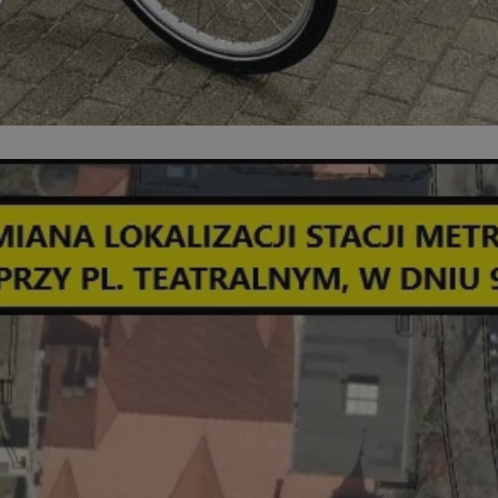
zabrze.com.pl
1 rok
Ten plik cookie przechowuje identyfik
zabrze.com.pl
1 rok
Ten plik cookie przechowuje identyfik
zabrze.com.pl
1 rok
Ten plik cookie przechowuje identyfik
29 minut 53
Ten plik cookie służy do rozróżniania
Cloudflare
sekundy
to korzystne dla strony internetowe
Inc.
umożliwia tworzenie ważnych rapor
.x.com
korzystania z jej witryny internetowe
29 minut 55
Ten plik cookie służy do rozróżniania
Cloudflare
sekund
to korzystne dla strony internetowe
Inc.
umożliwia tworzenie ważnych rapor
.twitter.com
korzystania z jej witryny internetowe
nt
4 tygodnie 2 dni
Ten plik cookie jest używany przez 
CookieScript
Script.com do zapamiętywania prefe
zabrze.com.pl
zgody użytkownika na pliki cookie. J
aby baner cookie Cookie-Script.com 
Google Privacy Policy
METADATA
5 miesięcy 4
Ten plik cookie przechowuje informa
YouTube
tygodnie
użytkownika oraz jego preferencjac
.youtube.com
prywatności podczas korzystania z wi
wybory dotyczące polityki prywatnoś
zgody, zapewniając ich przestrzegan
wizytach. Dzięki temu użytkownik 
konfigurować swoich preferencji, co
zgodność z regulacjami ochrony dan