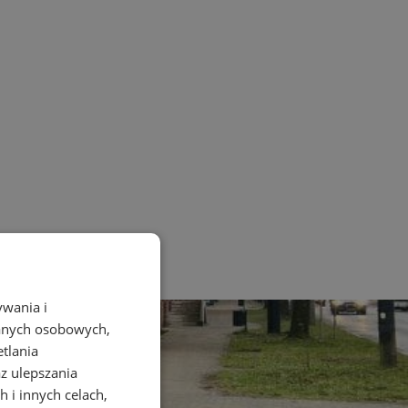
ywania i
danych osobowych,
etlania
az ulepszania
 i innych celach,