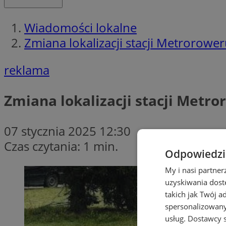
Wiadomości lokalne
Zmiana lokalizacji stacji Metrorowe
reklama
Zmiana lokalizacji stacji Metr
07 stycznia 2025 12:30
Czas czytania: 1 min.
Odpowiedzia
My i nasi partne
uzyskiwania dost
takich jak Twój a
spersonalizowanyc
usług.
Dostawcy s