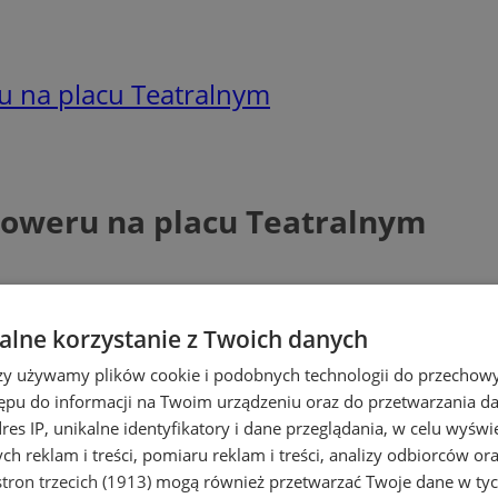
ru na placu Teatralnym
oroweru na placu Teatralnym
lne korzystanie z Twoich danych
rzy używamy plików cookie i podobnych technologii do przechow
ępu do informacji na Twoim urządzeniu oraz do przetwarzania 
dres IP, unikalne identyfikatory i dane przeglądania, w celu wyświ
h reklam i treści, pomiaru reklam i treści, analizy odbiorców or
tron trzecich (1913)
mogą również przetwarzać Twoje dane w tych