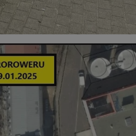
ator sesji.
ator sesji.
ator sesji.
 ludzi i botów. Jest
j, ponieważ
tów na temat
j.
 ludzi i botów. Jest
j, ponieważ
tów na temat
j.
usługę Cookie-
rencji dotyczących
est to konieczne,
działał poprawnie.
cje o zgodzie
h dotyczących
tryny. Rejestruje
ci i ustawień
ie w kolejnych
nie musi ponownie
 zwiększa wygodę i
ych.