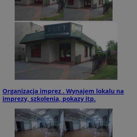
.twitter.com
CookieScriptConsent
4 tygodnie 2 dn
CookieScript
zabrze.com.pl
Organizacja imprez . Wynajem lokalu na
imprezy, szkolenia, pokazy itp.
VISITOR_PRIVACY_METADATA
5 miesięcy 4
YouTube
tygodnie
.youtube.com