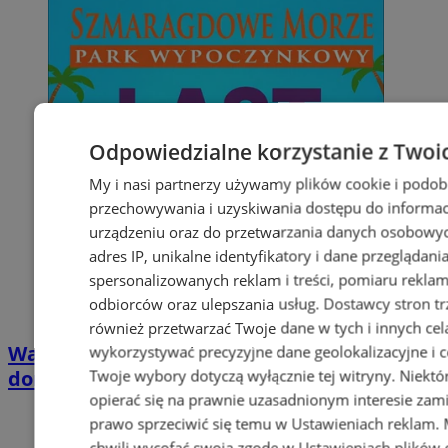
Odpowiedzialne korzystanie z Twoi
My i nasi partnerzy używamy plików cookie i podob
przechowywania i uzyskiwania dostępu do informac
urządzeniu oraz do przetwarzania danych osobowych
adres IP, unikalne identyfikatory i dane przeglądani
spersonalizowanych reklam i treści, pomiaru reklam i
odbiorców oraz ulepszania usług.
Dostawcy stron tr
również przetwarzać Twoje dane w tych i innych cel
Wakacyjny wypoczynek nad Bałtykiem w
wykorzystywać precyzyjne dane geolokalizacyjne i c
domkach Szmaragdowe Morze
Twoje wybory dotyczą wyłącznie tej witryny. Niekt
opierać się na prawnie uzasadnionym interesie zami
prawo sprzeciwić się temu w
Ustawieniach reklam
.
chwili wycofać swoją zgodę w
Ustawieniach plików 