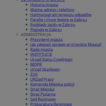
Historia miasta
Ważne adresy i telefony
Harmonogram wywozu odpadów
Parafie i msze święte w Zabrzu
Rozkłady jazdy w Zabrzu
Pogoda w Zabrzu
ADMINISTRACJA
Prezydent miasta
Jak załatwić sprawę w Urzędzie Miasta?
Rada miasta
INSTYTUCJE
Urząd Stanu Cywilnego
MOPR
Urząd Skarbowy
ZUS
URZąd Pracy
Komenda Miejska policji
Straż Miejska
Straż Pożarna
Sąd Rejonowy
Prokuratura Rejonowa