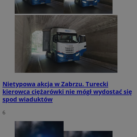
Nietypowa akcja w Zabrzu. Turecki
kierowca ciężarówki nie mógł wydostać się
spod wiaduktów
6