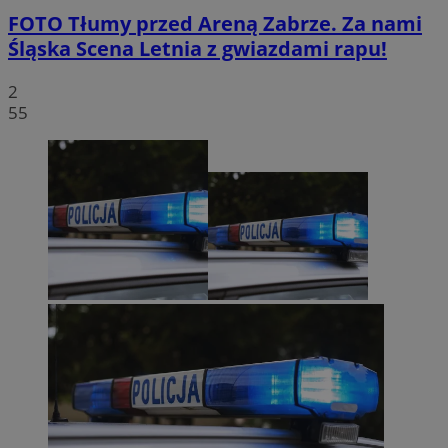
FOTO
Tłumy przed Areną Zabrze. Za nami
Śląska Scena Letnia z gwiazdami rapu!
2
55