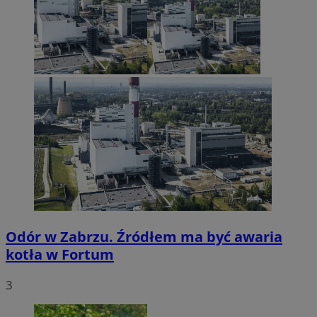
Odór w Zabrzu. Źródłem ma być awaria
kotła w Fortum
3