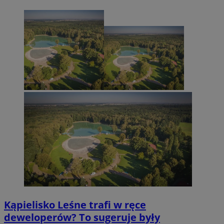
Kąpielisko Leśne trafi w ręce
deweloperów? To sugeruje były