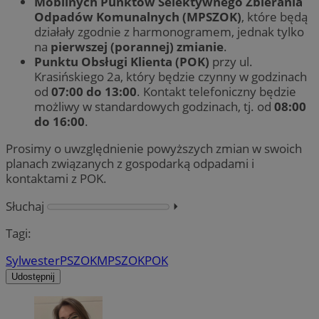
Mobilnych Punktów Selektywnego Zbierania
Odpadów Komunalnych (MPSZOK)
, które będą
działały zgodnie z harmonogramem, jednak tylko
na
pierwszej (porannej) zmianie
.
Punktu Obsługi Klienta (POK)
przy ul.
Krasińskiego 2a, który będzie czynny w godzinach
od
07:00 do 13:00
. Kontakt telefoniczny będzie
możliwy w standardowych godzinach, tj. od
08:00
do 16:00
.
Prosimy o uwzględnienie powyższych zmian w swoich
planach związanych z gospodarką odpadami i
kontaktami z POK.
Słuchaj
⏵︎
Tagi:
Sylwester
PSZOK
MPSZOK
POK
Udostępnij