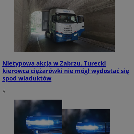
Nietypowa akcja w Zabrzu. Turecki
kierowca ciężarówki nie mógł wydostać się
spod wiaduktów
6