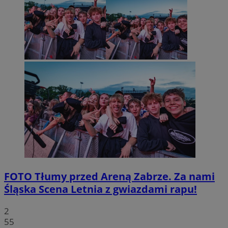
FOTO
Tłumy przed Areną Zabrze. Za nami
Śląska Scena Letnia z gwiazdami rapu!
2
55