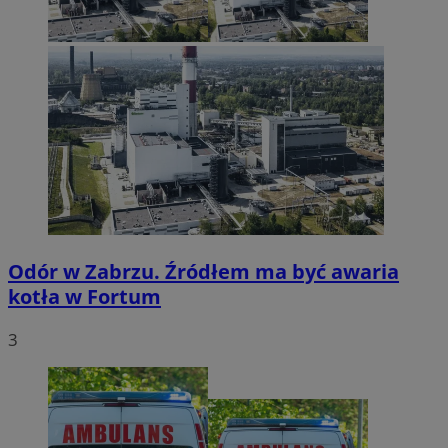
Odór w Zabrzu. Źródłem ma być awaria
kotła w Fortum
3