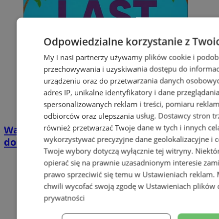
Odpowiedzialne korzystanie z Twoi
My i nasi partnerzy używamy plików cookie i podob
przechowywania i uzyskiwania dostępu do informac
urządzeniu oraz do przetwarzania danych osobowych
adres IP, unikalne identyfikatory i dane przeglądani
spersonalizowanych reklam i treści, pomiaru reklam i
odbiorców oraz ulepszania usług.
Dostawcy stron tr
również przetwarzać Twoje dane w tych i innych cel
Wakacyjny wypoczynek nad Bałtykiem w
wykorzystywać precyzyjne dane geolokalizacyjne i c
domkach Szmaragdowe Morze
Twoje wybory dotyczą wyłącznie tej witryny. Niekt
opierać się na prawnie uzasadnionym interesie zami
prawo sprzeciwić się temu w
Ustawieniach reklam
.
chwili wycofać swoją zgodę w
Ustawieniach plików 
prywatności