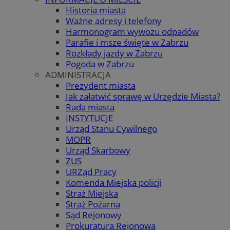
Historia miasta
Ważne adresy i telefony
Harmonogram wywozu odpadów
Parafie i msze święte w Zabrzu
Rozkłady jazdy w Zabrzu
Pogoda w Zabrzu
ADMINISTRACJA
Prezydent miasta
Jak załatwić sprawę w Urzędzie Miasta?
Rada miasta
INSTYTUCJE
Urząd Stanu Cywilnego
MOPR
Urząd Skarbowy
ZUS
URZąd Pracy
Komenda Miejska policji
Straż Miejska
Straż Pożarna
Sąd Rejonowy
Prokuratura Rejonowa