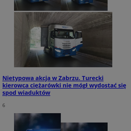
Nietypowa akcja w Zabrzu. Turecki
kierowca ciężarówki nie mógł wydostać się
spod wiaduktów
6