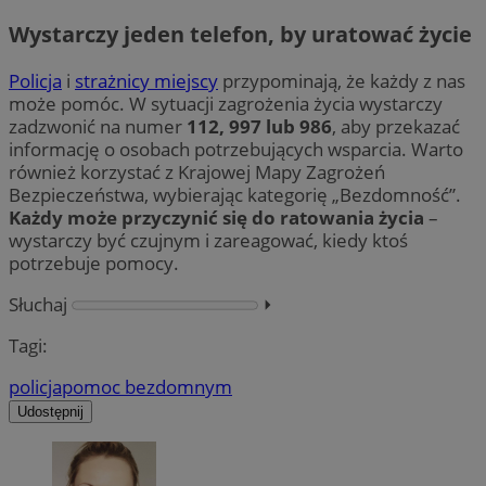
Wystarczy jeden telefon, by uratować życie
Policja
i
strażnicy miejscy
przypominają, że każdy z nas
może pomóc. W sytuacji zagrożenia życia wystarczy
zadzwonić na numer
112, 997 lub 986
, aby przekazać
informację o osobach potrzebujących wsparcia. Warto
również korzystać z Krajowej Mapy Zagrożeń
Bezpieczeństwa, wybierając kategorię „Bezdomność”.
Każdy może przyczynić się do ratowania życia
–
wystarczy być czujnym i zareagować, kiedy ktoś
potrzebuje pomocy.
Słuchaj
⏵︎
Tagi:
policja
pomoc bezdomnym
Udostępnij