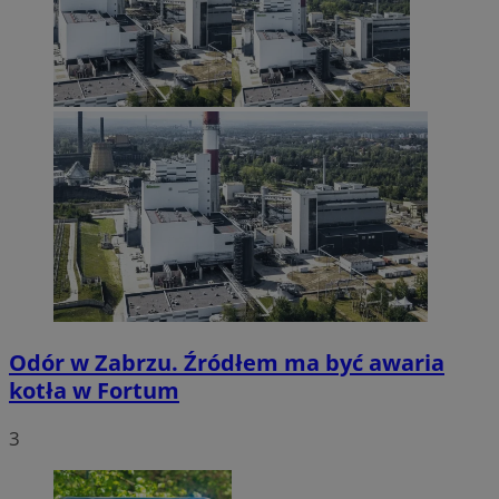
Odór w Zabrzu. Źródłem ma być awaria
kotła w Fortum
3