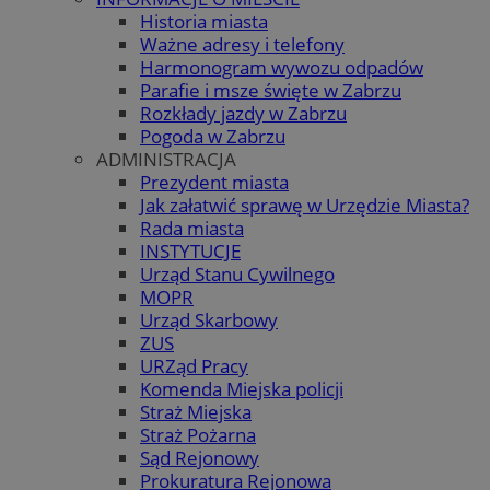
Historia miasta
Ważne adresy i telefony
Harmonogram wywozu odpadów
Parafie i msze święte w Zabrzu
Rozkłady jazdy w Zabrzu
Pogoda w Zabrzu
ADMINISTRACJA
Prezydent miasta
Jak załatwić sprawę w Urzędzie Miasta?
Rada miasta
INSTYTUCJE
Urząd Stanu Cywilnego
MOPR
Urząd Skarbowy
ZUS
URZąd Pracy
Komenda Miejska policji
Straż Miejska
Straż Pożarna
Sąd Rejonowy
Prokuratura Rejonowa