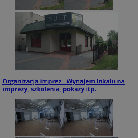
VISITOR_PRIVACY_METADATA
5 miesięcy 4
YouTube
tygodnie
.youtube.com
Organizacja imprez . Wynajem lokalu na
imprezy, szkolenia, pokazy itp.