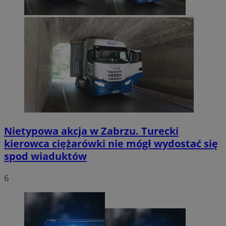
Nietypowa akcja w Zabrzu. Turecki
kierowca ciężarówki nie mógł wydostać się
spod wiaduktów
6