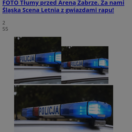
FOTO
Tłumy przed Areną Zabrze. Za nami
Śląska Scena Letnia z gwiazdami rapu!
2
55