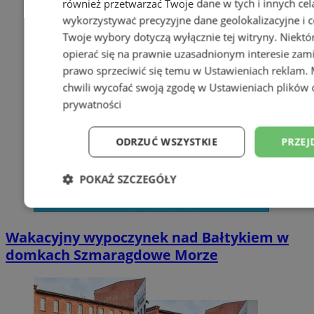
również przetwarzać Twoje dane w tych i innych cel
wykorzystywać precyzyjne dane geolokalizacyjne i c
Twoje wybory dotyczą wyłącznie tej witryny. Niekt
opierać się na prawnie uzasadnionym interesie zami
prawo sprzeciwić się temu w
Ustawieniach reklam
.
chwili wycofać swoją zgodę w
Ustawieniach plików 
prywatności
ODRZUĆ WSZYSTKIE
PRZEJ
POKAŻ SZCZEGÓŁY
Niezbędne
Wydajność
Targetowani
Wakacyjny wypoczynek nad Bałtykiem w
domkach Szmaragdowe Morze
Niesklasyfikowane