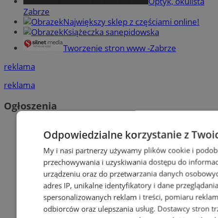
Optyk, okulista
Zabrze
Największy sklep z częściami online!
Książeczka sanepidowska
Tworzenie stron www -Zabrze
reklama
reklama
Ogłoszenia
Odpowiedzialne korzystanie z Twoi
My i nasi partnerzy używamy plików cookie i podob
przechowywania i uzyskiwania dostępu do informac
urządzeniu oraz do przetwarzania danych osobowych
adres IP, unikalne identyfikatory i dane przeglądani
spersonalizowanych reklam i treści, pomiaru reklam i
odbiorców oraz ulepszania usług.
Dostawcy stron tr