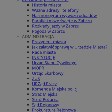
Historia miasta
Ważne adresy i telefony
Harmonogram wywozu odpadów
Parafie i msze święte w Zabrzu
Rozkłady jazdy w Zabrzu
Pogoda w Zabrzu
ADMINISTRACJA
Prezydent miasta
Jak załatwić sprawę w Urzędzie Miasta?
Rada miasta
INSTYTUCJE
Urząd Stanu Cywilnego
MOPR
Urząd Skarbowy
ZUS
URZąd Pracy
Komenda Miejska policji
Straż Miejska
Straż Pożarna
Sąd Rejonowy
Prokuratura Rejonowa