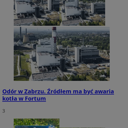
Odór w Zabrzu. Źródłem ma być awaria
kotła w Fortum
3