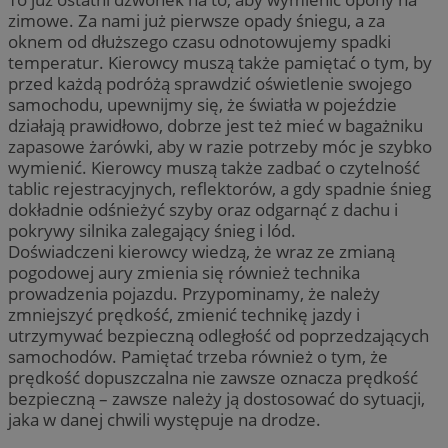
zimowe. Za nami już pierwsze opady śniegu, a za
oknem od dłuższego czasu odnotowujemy spadki
temperatur. Kierowcy muszą także pamiętać o tym, by
przed każdą podróżą sprawdzić oświetlenie swojego
samochodu, upewnijmy się, że światła w pojeździe
działają prawidłowo, dobrze jest też mieć w bagażniku
zapasowe żarówki, aby w razie potrzeby móc je szybko
wymienić. Kierowcy muszą także zadbać o czytelność
tablic rejestracyjnych, reflektorów, a gdy spadnie śnieg
dokładnie odśnieżyć szyby oraz odgarnąć z dachu i
pokrywy silnika zalegający śnieg i lód.
Doświadczeni kierowcy wiedzą, że wraz ze zmianą
pogodowej aury zmienia się również technika
prowadzenia pojazdu. Przypominamy, że należy
zmniejszyć prędkość, zmienić technikę jazdy i
utrzymywać bezpieczną odległość od poprzedzających
samochodów. Pamiętać trzeba również o tym, że
prędkość dopuszczalna nie zawsze oznacza prędkość
bezpieczną – zawsze należy ją dostosować do sytuacji,
jaka w danej chwili występuje na drodze.