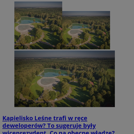
Kąpielisko Leśne trafi w ręce
deweloperów? To sugeruje były
wiceprezydent. Co na obecne władze?