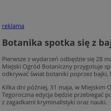
Nazwa
Nazwa
ustat_xq6z219uw9
Nazwa
__Secure-YNID
_clck
reklama
__gads
Botanika spotka się z ba
FCCDCF
MUID
__eoi
Pierwsze z wydarzeń odbędzie się 28 
ANONCHK
Miejski Ogród Botaniczny przygotuje sp
_clsk
odkrywać świat botaniki poprzez bajki,
test_cookie
Kilka dni później, 31 maja, w Miejskim
_ga_NBM6HFESG6
Tegoroczna edycja będzie przebiegać po
_fbp
OAID
z zagadkami kryminalistyki oraz nauki.
MR