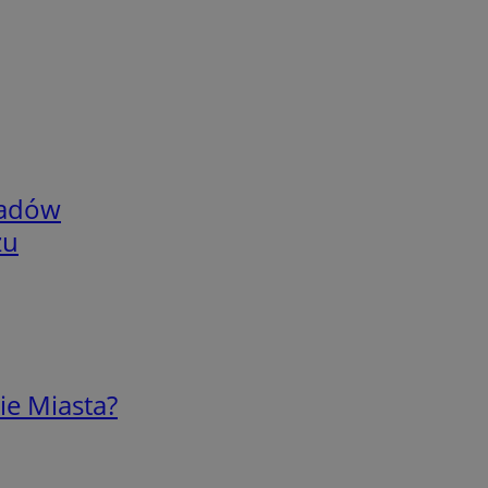
adów
zu
ie Miasta?