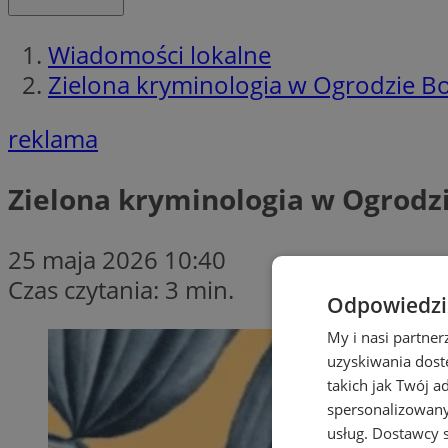
Wiadomości lokalne
Zielona kryminologia w Ogrodzie B
reklama
Zielona kryminologia w Ogrodz
25 maja 2026 10:40
Czas czytania: 3 min.
Odpowiedzia
My i nasi partne
uzyskiwania dost
takich jak Twój a
spersonalizowanyc
usług.
Dostawcy s