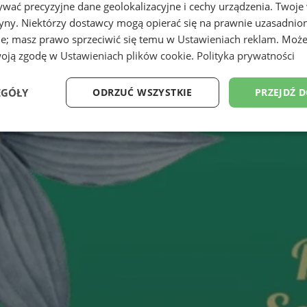
wać precyzyjne dane geolokalizacyjne i cechy urządzenia. Twoje
tryny. Niektórzy dostawcy mogą opierać się na prawnie uzasadnio
ie; masz prawo sprzeciwić się temu w
Ustawieniach reklam
. Może
woją zgodę w
Ustawieniach plików cookie
.
Polityka prywatności
EGÓŁY
ODRZUĆ WSZYSTKIE
PRZEJDŹ 
Wydajność
Targetowanie
Funkcjonalność
Ni
ezbędne
Wydajność
Targetowanie
Funkcjonalność
Niesklasyfikow
ie umożliwiają korzystanie z podstawowych funkcji strony internetowej, takich jak log
Bez niezbędnych plików cookie nie można prawidłowo korzystać ze strony internetowe
Provider
/
Okres
Opis
Domena
przechowywania