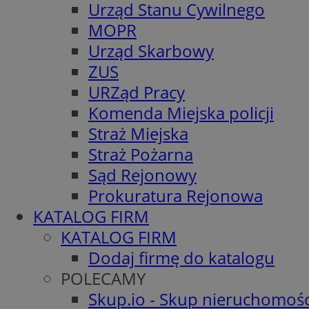
Urząd Stanu Cywilnego
MOPR
Urząd Skarbowy
ZUS
URZąd Pracy
Komenda Miejska policji
Straż Miejska
Straż Pożarna
Sąd Rejonowy
Prokuratura Rejonowa
KATALOG FIRM
KATALOG FIRM
Dodaj firmę do katalogu
POLECAMY
Skup.io - Skup nieruchomośc