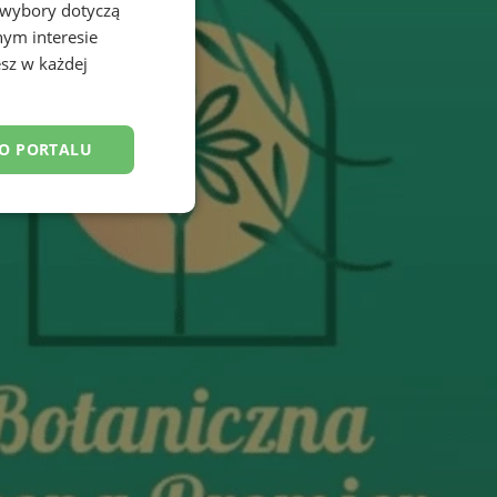
 wybory dotyczą
nym interesie
sz w każdej
DO PORTALU
esklasyfikowane
ane
owanie użytkownika i
j.