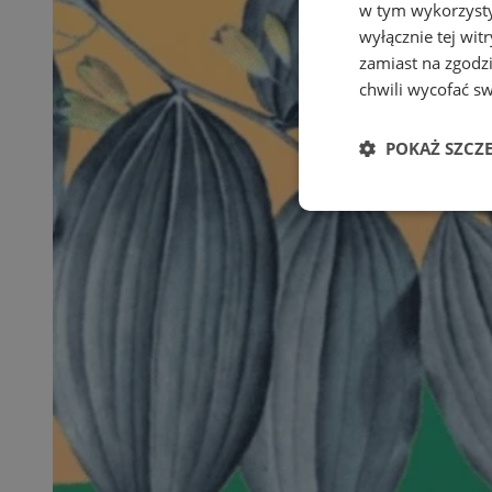
w tym wykorzysty
wyłącznie tej wi
zamiast na zgodz
chwili wycofać s
POKAŻ SZCZ
Niezbędne
Ni
Niezbędne pliki cook
zarządzanie kontem. 
Nazwa