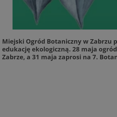
SessID
QeSessID
MvSessID
__cf_bm
Miejski Ogród Botaniczny w Zabrzu 
__cf_bm
edukację ekologiczną. 28 maja ogr
Zabrze, a 31 maja zaprosi na 7. Bot
CookieScriptConse
VISITOR_PRIVACY_