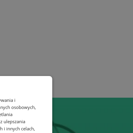
ywania i
danych osobowych,
etlania
az ulepszania
 i innych celach,