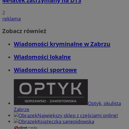
44-latek zatrzymany na DTŚ
2
reklama
Zobacz również
Wiadomości kryminalne w Zabrzu
Wiadomości lokalne
Wiadomości sportowe
Optyk, okulista
Zabrze
Największy sklep z częściami online!
Książeczka sanepidowska