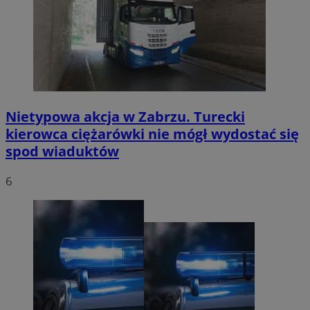
Nietypowa akcja w Zabrzu. Turecki
kierowca ciężarówki nie mógł wydostać się
spod wiaduktów
6