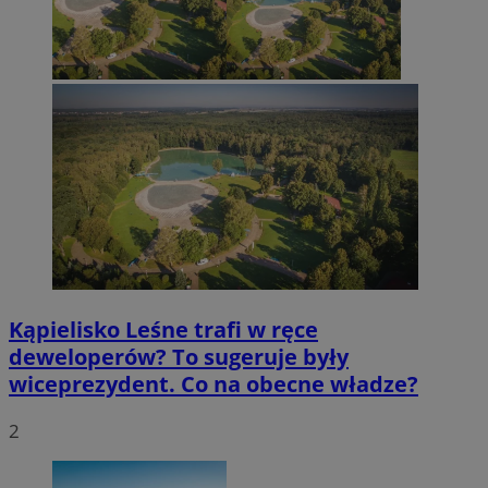
Kąpielisko Leśne trafi w ręce
deweloperów? To sugeruje były
wiceprezydent. Co na obecne władze?
2