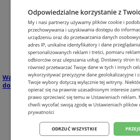
Odpowiedzialne korzystanie z Twoi
My i nasi partnerzy używamy plików cookie i podob
przechowywania i uzyskiwania dostępu do informac
urządzeniu oraz do przetwarzania danych osobowych
adres IP, unikalne identyfikatory i dane przeglądani
spersonalizowanych reklam i treści, pomiaru reklam i
odbiorców oraz ulepszania usług.
Dostawcy stron tr
również przetwarzać Twoje dane w tych i innych cel
wykorzystywać precyzyjne dane geolokalizacyjne i c
Wakacyjny wypoczynek nad Bałtykiem w
Twoje wybory dotyczą wyłącznie tej witryny. Niekt
domkach Szmaragdowe Morze
opierać się na prawnie uzasadnionym interesie zami
prawo sprzeciwić się temu w
Ustawieniach reklam
.
chwili wycofać swoją zgodę w
Ustawieniach plików 
prywatności
ODRZUĆ WSZYSTKIE
PRZEJ