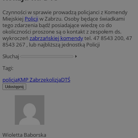
Czynności w sprawie prowadzą policjanci z Komendy
Miejskiej
Policji
w Zabrzu. Osoby będące świadkami
tego zdarzenia bądź posiadające wiedzę co do
okoliczności proszone są o kontakt z zespołem ds.
wykroczeń
zabrzańskiej komendy
tel. 47 8543 200, 47
8543 267 , lub najbliższą jednostką Policji
Słuchaj
⏵︎
Tagi:
policja
KMP Zabrze
kolizja
DTŚ
Udostępnij
Wioletta Baborska