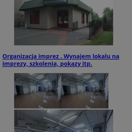
CookieScriptConsent
4 tygodnie 2 dn
CookieScript
zabrze.com.pl
Organizacja imprez . Wynajem lokalu na
imprezy, szkolenia, pokazy itp.
VISITOR_PRIVACY_METADATA
5 miesięcy 4
YouTube
tygodnie
.youtube.com