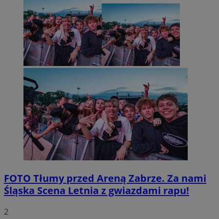
FOTO
Tłumy przed Areną Zabrze. Za nami
Śląska Scena Letnia z gwiazdami rapu!
2