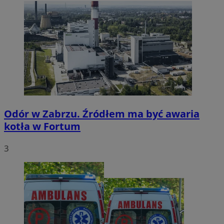
Odór w Zabrzu. Źródłem ma być awaria
kotła w Fortum
3