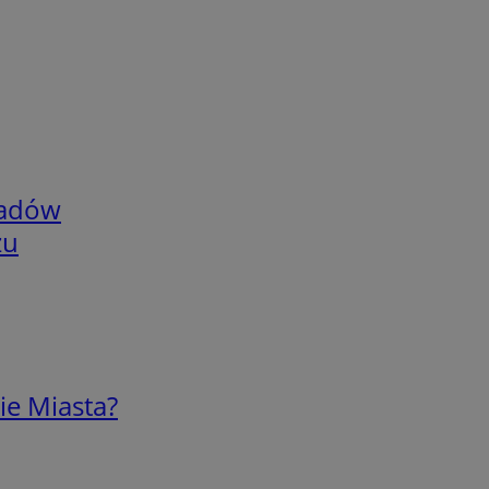
adów
zu
ie Miasta?