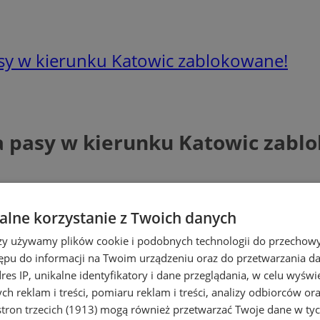
sy w kierunku Katowic zablokowane!
a pasy w kierunku Katowic zabl
lne korzystanie z Twoich danych
rzy używamy plików cookie i podobnych technologii do przechow
ępu do informacji na Twoim urządzeniu oraz do przetwarzania 
dres IP, unikalne identyfikatory i dane przeglądania, w celu wyświ
h reklam i treści, pomiaru reklam i treści, analizy odbiorców or
tron trzecich (1913)
mogą również przetwarzać Twoje dane w tych