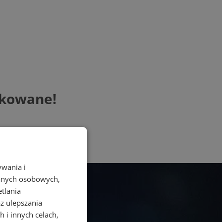
okowane!
ywania i
danych osobowych,
etlania
az ulepszania
 i innych celach,