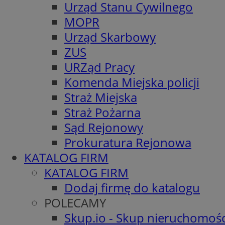
Urząd Stanu Cywilnego
MOPR
Urząd Skarbowy
ZUS
URZąd Pracy
Komenda Miejska policji
Straż Miejska
Straż Pożarna
Sąd Rejonowy
Prokuratura Rejonowa
KATALOG FIRM
KATALOG FIRM
Dodaj firmę do katalogu
POLECAMY
Skup.io - Skup nieruchomośc