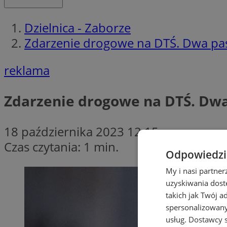
Dzielnica - Zaborze
Zdarzenie drogowe na DTŚ. Dwa pa
reklama
Zdarzenie drogowe na DTŚ. Dw
18 października 2023 12:15
Czas czytania: 1 min.
Odpowiedzia
My i nasi partne
uzyskiwania dost
takich jak Twój a
spersonalizowanyc
usług.
Dostawcy s