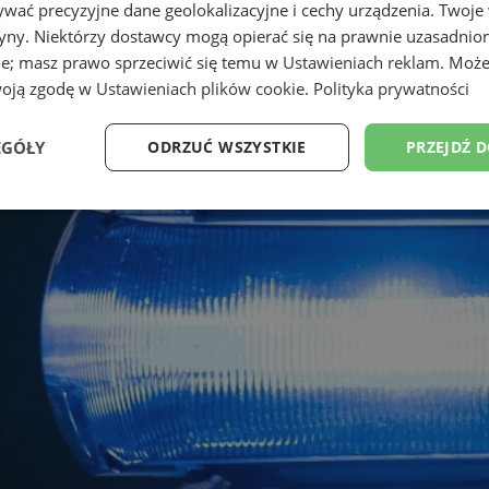
wać precyzyjne dane geolokalizacyjne i cechy urządzenia. Twoje
tryny. Niektórzy dostawcy mogą opierać się na prawnie uzasadnio
ie; masz prawo sprzeciwić się temu w
Ustawieniach reklam
. Może
woją zgodę w
Ustawieniach plików cookie
.
Polityka prywatności
EGÓŁY
ODRZUĆ WSZYSTKIE
PRZEJDŹ 
Wydajność
Targetowanie
Funkcjonalność
Ni
ezbędne
Wydajność
Targetowanie
Funkcjonalność
Niesklasyfikow
ie umożliwiają korzystanie z podstawowych funkcji strony internetowej, takich jak log
Bez niezbędnych plików cookie nie można prawidłowo korzystać ze strony internetowe
Provider
/
Okres
Opis
Domena
przechowywania