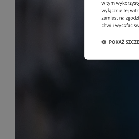
w tym wykorzysty
wyłącznie tej wi
zamiast na zgodz
chwili wycofać s
POKAŻ SZCZ
Niezbędne
Ni
Niezbędne pliki cook
zarządzanie kontem. 
Nazwa