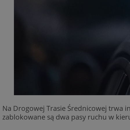
SessID
QeSessID
MvSessID
__cf_bm
__cf_bm
CookieScriptConse
VISITOR_PRIVACY_
Na Drogowej Trasie Średnicowej trwa 
zablokowane są dwa pasy ruchu w kier