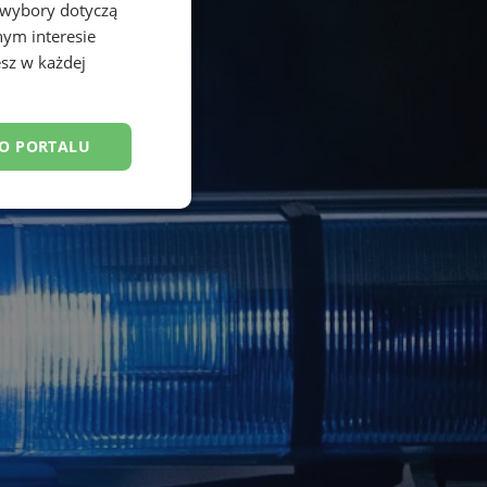
 wybory dotyczą
nym interesie
sz w każdej
DO PORTALU
esklasyfikowane
ane
owanie użytkownika i
j.