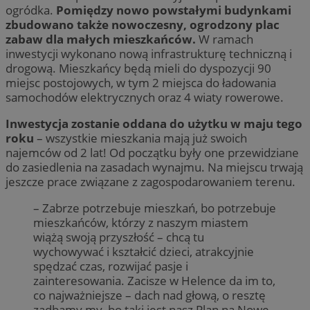
ogródka.
Pomiędzy nowo powstałymi budynkami
zbudowano także nowoczesny, ogrodzony plac
zabaw dla małych mieszkańców.
W ramach
inwestycji wykonano nową infrastrukturę techniczną i
drogową. Mieszkańcy będą mieli do dyspozycji 90
miejsc postojowych, w tym 2 miejsca do ładowania
samochodów elektrycznych oraz 4 wiaty rowerowe.
Inwestycja zostanie oddana do użytku w maju tego
roku
– wszystkie mieszkania mają już swoich
najemców od 2 lat! Od początku były one przewidziane
do zasiedlenia na zasadach wynajmu. Na miejscu trwają
jeszcze prace związane z zagospodarowaniem terenu.
– Zabrze potrzebuje mieszkań, bo potrzebuje
mieszkańców, którzy z naszym miastem
wiążą swoją przyszłość – chcą tu
wychowywać i kształcić dzieci, atrakcyjnie
spędzać czas, rozwijać pasje i
zainteresowania. Zacisze w Helence da im to,
co najważniejsze – dach nad głową, o resztę
zadbamy my, bo taki jest nasz Plan na Nowe