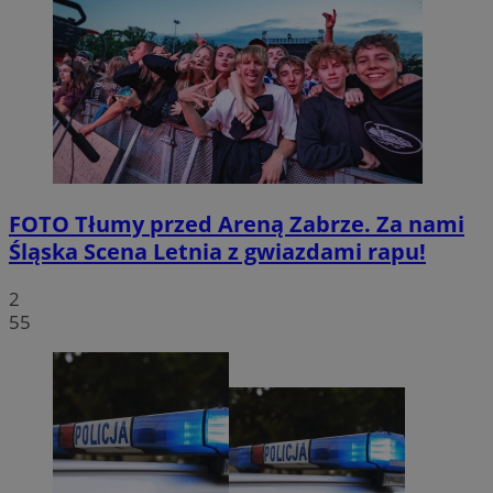
FOTO
Tłumy przed Areną Zabrze. Za nami
Śląska Scena Letnia z gwiazdami rapu!
2
55