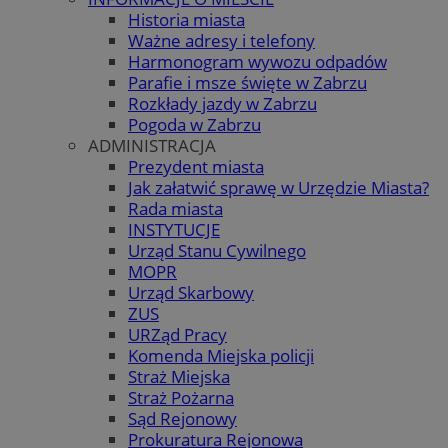
Historia miasta
Ważne adresy i telefony
Harmonogram wywozu odpadów
Parafie i msze święte w Zabrzu
Rozkłady jazdy w Zabrzu
Pogoda w Zabrzu
ADMINISTRACJA
Prezydent miasta
Jak załatwić sprawę w Urzędzie Miasta?
Rada miasta
INSTYTUCJE
Urząd Stanu Cywilnego
MOPR
Urząd Skarbowy
ZUS
URZąd Pracy
Komenda Miejska policji
Straż Miejska
Straż Pożarna
Sąd Rejonowy
Prokuratura Rejonowa