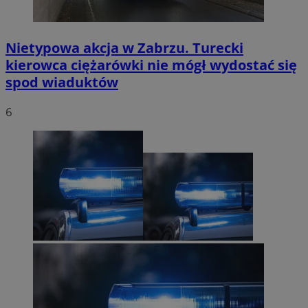
Nietypowa akcja w Zabrzu. Turecki
kierowca ciężarówki nie mógł wydostać się
spod wiaduktów
6