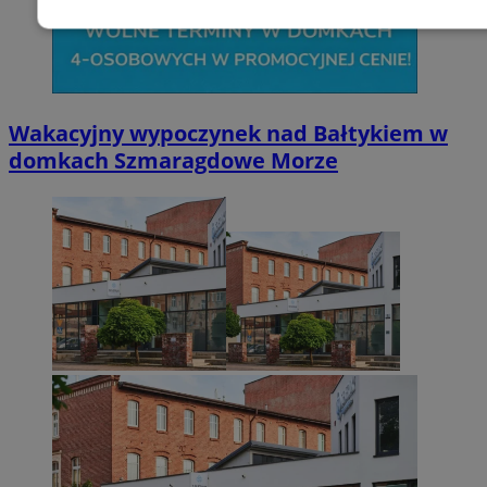
Niezbędne
Wydajność
Targetowani
Niesklasyfikowane
Wakacyjny wypoczynek nad Bałtykiem w
domkach Szmaragdowe Morze
Niezbędne
Wydajność
Targetowanie
Funkcjonalno
Niezbędne pliki cookie umożliwiają korzystanie z podstawowych fun
takich jak logowanie użytkownika i zarządzanie kontem. Bez niezb
można prawidłowo korzystać ze strony internetowej.
Provider
/
Okres
Nazwa
Domena
przechowywani
SessID
zabrze.com.pl
1 rok