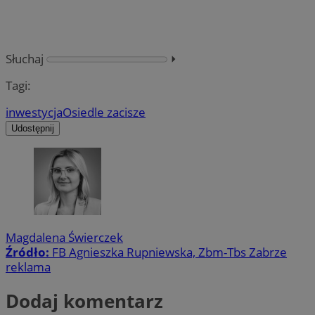
Słuchaj
⏵︎
Tagi:
inwestycja
Osiedle zacisze
Udostępnij
Magdalena Świerczek
Źródło:
FB Agnieszka Rupniewska, Zbm-Tbs Zabrze
reklama
Dodaj komentarz