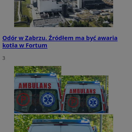
Odór w Zabrzu. Źródłem ma być awaria
kotła w Fortum
3