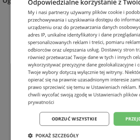
Ogłoszenia
Odpowiedzialne korzystanie z Twoi
My i nasi partnerzy używamy plików cookie i podob
przechowywania i uzyskiwania dostępu do informac
urządzeniu oraz do przetwarzania danych osobowych
adres IP, unikalne identyfikatory i dane przeglądani
spersonalizowanych reklam i treści, pomiaru reklam i
odbiorców oraz ulepszania usług.
Dostawcy stron tr
również przetwarzać Twoje dane w tych i innych cel
wykorzystywać precyzyjne dane geolokalizacyjne i c
Twoje wybory dotyczą wyłącznie tej witryny. Niekt
opierać się na prawnie uzasadnionym interesie zami
prawo sprzeciwić się temu w
Ustawieniach reklam
.
chwili wycofać swoją zgodę w
Ustawieniach plików 
prywatności
ODRZUĆ WSZYSTKIE
PRZEJ
POKAŻ SZCZEGÓŁY