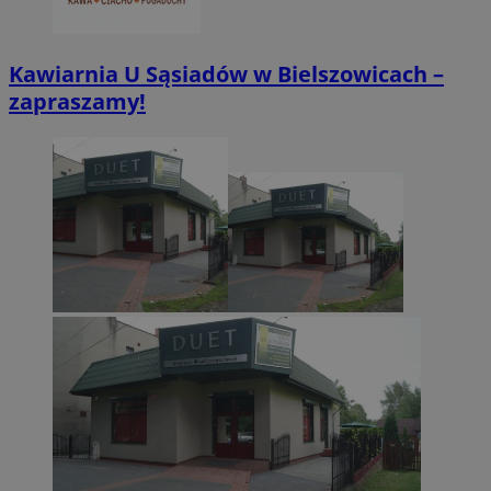
CookieScriptConsent
4 tygodnie 2 dn
CookieScript
zabrze.com.pl
Kawiarnia U Sąsiadów w Bielszowicach –
zapraszamy!
VISITOR_PRIVACY_METADATA
5 miesięcy 4
YouTube
tygodnie
.youtube.com