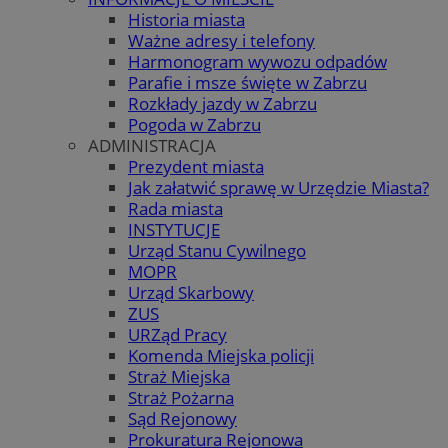
Historia miasta
Ważne adresy i telefony
Harmonogram wywozu odpadów
Parafie i msze święte w Zabrzu
Rozkłady jazdy w Zabrzu
Pogoda w Zabrzu
ADMINISTRACJA
Prezydent miasta
Jak załatwić sprawę w Urzędzie Miasta?
Rada miasta
INSTYTUCJE
Urząd Stanu Cywilnego
MOPR
Urząd Skarbowy
ZUS
URZąd Pracy
Komenda Miejska policji
Straż Miejska
Straż Pożarna
Sąd Rejonowy
Prokuratura Rejonowa