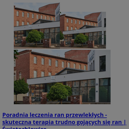
CookieScriptConsent
4 tygodnie 2 dni
CookieScript
zabrze.com.pl
VISITOR_PRIVACY_METADATA
5 miesięcy 4
YouTube
tygodnie
.youtube.com
Poradnia leczenia ran przewlekłych -
skuteczna terapia trudno gojących się ran |