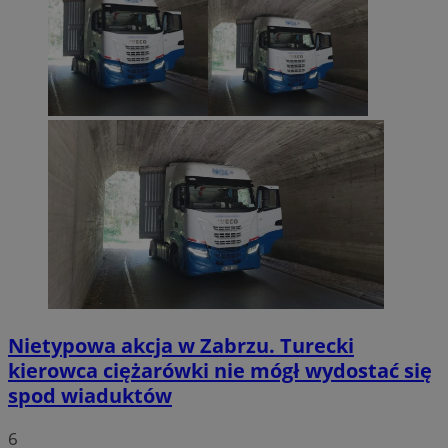
Nietypowa akcja w Zabrzu. Turecki
kierowca ciężarówki nie mógł wydostać się
spod wiaduktów
6