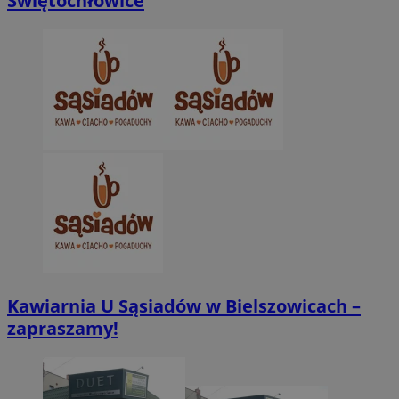
Świętochłowice
Kawiarnia U Sąsiadów w Bielszowicach –
zapraszamy!
Provider
/
Nazwa
Domena
pr
Provider
/
Okres