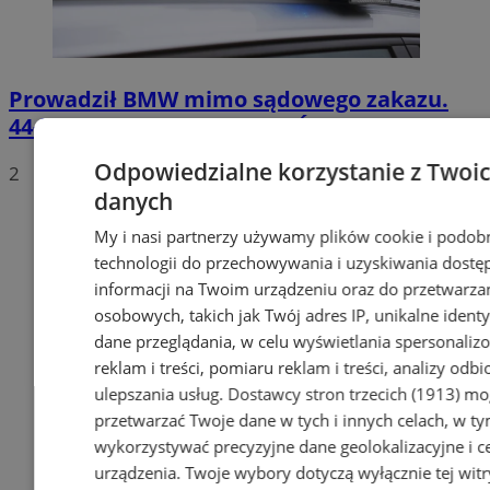
Prowadził BMW mimo sądowego zakazu.
44-latek zatrzymany na DTŚ
Odpowiedzialne korzystanie z Twoi
2
danych
My i nasi partnerzy używamy plików cookie i podob
technologii do przechowywania i uzyskiwania dostę
informacji na Twoim urządzeniu oraz do przetwarza
osobowych, takich jak Twój adres IP, unikalne identyf
dane przeglądania, w celu wyświetlania spersonali
reklam i treści, pomiaru reklam i treści, analizy odb
ulepszania usług.
Dostawcy stron trzecich (1913)
mog
przetwarzać Twoje dane w tych i innych celach, w t
wykorzystywać precyzyjne dane geolokalizacyjne i c
urządzenia. Twoje wybory dotyczą wyłącznie tej witr