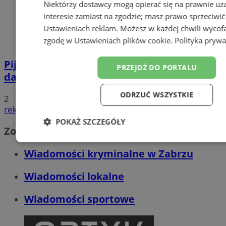
Niektórzy dostawcy mogą opierać się na prawnie u
interesie zamiast na zgodzie; masz prawo sprzeciwić
Ustawieniach reklam
. Możesz w każdej chwili wycof
zgodę w
Ustawieniach plików cookie
.
Polityka prywa
Pijana 32-latka z zakazem prowadzenia
PRZEJDŹ DO PORTALU
dachowała na DK 88 w Zabrzu
ODRZUĆ WSZYSTKIE
2
reklama
POKAŻ SZCZEGÓŁY
Zobacz również
Niezbędne
Wydajność
Targetowanie
Funkc
Wiadomości kryminalne w Zabrzu
Wiadomości lokalne
Niesklasyfikowane
Wiadomości sportowe