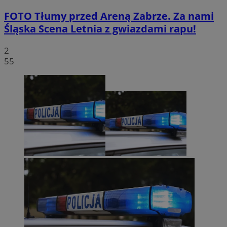
FOTO
Tłumy przed Areną Zabrze. Za nami
Śląska Scena Letnia z gwiazdami rapu!
2
55