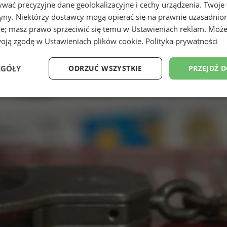
wać precyzyjne dane geolokalizacyjne i cechy urządzenia. Twoje
tryny. Niektórzy dostawcy mogą opierać się na prawnie uzasadnio
ie; masz prawo sprzeciwić się temu w
Ustawieniach reklam
. Może
woją zgodę w
Ustawieniach plików cookie
.
Polityka prywatności
EGÓŁY
ODRZUĆ WSZYSTKIE
PRZEJDŹ 
Wydajność
Targetowanie
Funkcjonalność
Ni
ezbędne
Wydajność
Targetowanie
Funkcjonalność
Niesklasyfikow
ie umożliwiają korzystanie z podstawowych funkcji strony internetowej, takich jak log
Bez niezbędnych plików cookie nie można prawidłowo korzystać ze strony internetowe
Provider
/
Okres
Opis
Domena
przechowywania