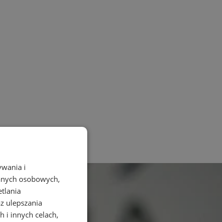
ywania i
danych osobowych,
etlania
az ulepszania
 i innych celach,