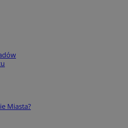
adów
zu
ie Miasta?