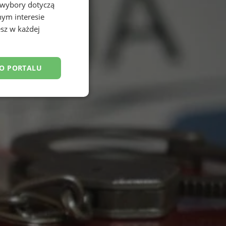
 wybory dotyczą
nym interesie
sz w każdej
DO PORTALU
esklasyfikowane
ane
owanie użytkownika i
j.