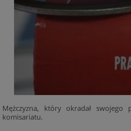
SessID
QeSessID
MvSessID
__cf_bm
__cf_bm
CookieScriptConse
VISITOR_PRIVACY_
Mężczyzna, który okradał swojego p
komisariatu.