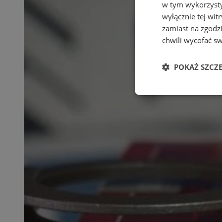
w tym wykorzysty
wyłącznie tej wi
zamiast na zgodz
chwili wycofać s
POKAŻ SZCZ
Niezbędne
Ni
Niezbędne pliki cook
zarządzanie kontem. 
Nazwa