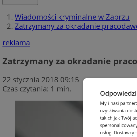
Wiadomości kryminalne w Zabrzu
Zatrzymany za okradanie pracodaw
reklama
Zatrzymany za okradanie prac
22 stycznia 2018 09:15
Czas czytania: 1 min.
Odpowiedzia
My i nasi partne
uzyskiwania dost
takich jak Twój a
spersonalizowanyc
usług.
Dostawcy s