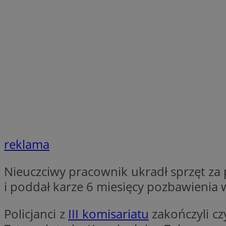
Nazwa
Nazwa
ustat_xq6z219uw9
Nazwa
__Secure-YNID
_clck
__gads
FCCDCF
MUID
__eoi
ANONCHK
_clsk
reklama
test_cookie
Nieuczciwy pracownik ukradł sprzęt za p
_ga_NBM6HFESG6
i poddał karze 6 miesięcy pozbawienia w
_fbp
OAID
Policjanci z
III komisariatu
zakończyli cz
MR