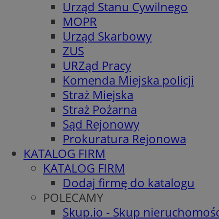
Urząd Stanu Cywilnego
MOPR
Urząd Skarbowy
ZUS
URZąd Pracy
Komenda Miejska policji
Straż Miejska
Straż Pożarna
Sąd Rejonowy
Prokuratura Rejonowa
KATALOG FIRM
KATALOG FIRM
Dodaj firmę do katalogu
POLECAMY
Skup.io - Skup nieruchomośc