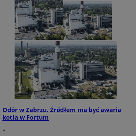
Odór w Zabrzu. Źródłem ma być awaria
kotła w Fortum
3