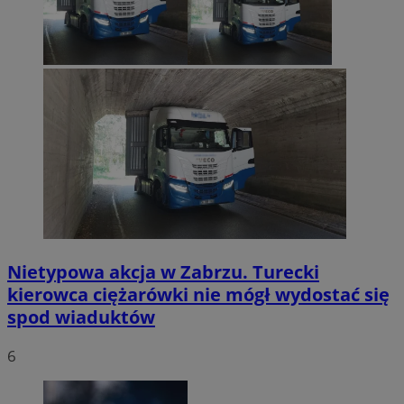
Nietypowa akcja w Zabrzu. Turecki
kierowca ciężarówki nie mógł wydostać się
spod wiaduktów
6