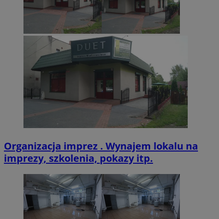
.twitter.com
CookieScriptConsent
4 tygodnie 2 dn
CookieScript
zabrze.com.pl
Organizacja imprez . Wynajem lokalu na
imprezy, szkolenia, pokazy itp.
VISITOR_PRIVACY_METADATA
5 miesięcy 4
YouTube
tygodnie
.youtube.com