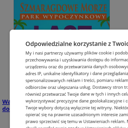
Odpowiedzialne korzystanie z Twoi
My i nasi partnerzy używamy plików cookie i podob
przechowywania i uzyskiwania dostępu do informac
urządzeniu oraz do przetwarzania danych osobowych
adres IP, unikalne identyfikatory i dane przeglądani
spersonalizowanych reklam i treści, pomiaru reklam i
odbiorców oraz ulepszania usług.
Dostawcy stron tr
również przetwarzać Twoje dane w tych i innych cel
Wakacyjny wypoczynek nad Bałtykiem w
wykorzystywać precyzyjne dane geolokalizacyjne i c
Twoje wybory dotyczą wyłącznie tej witryny. Niekt
domkach Szmaragdowe Morze
opierać się na prawnie uzasadnionym interesie zami
prawo sprzeciwić się temu w
Ustawieniach reklam
.