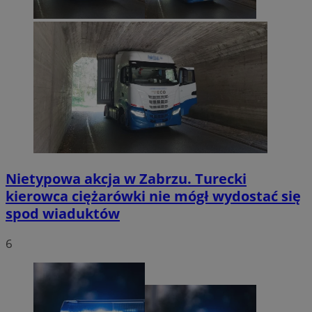
Nietypowa akcja w Zabrzu. Turecki
kierowca ciężarówki nie mógł wydostać się
spod wiaduktów
6