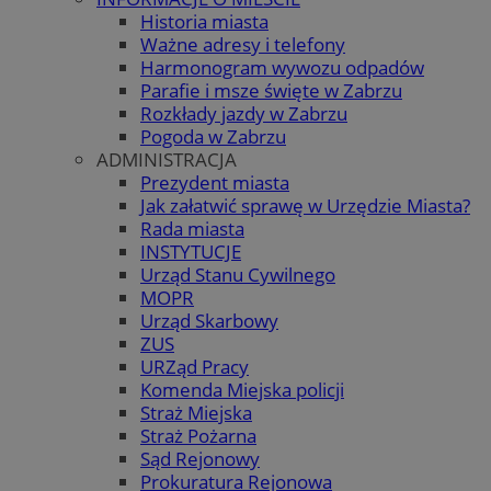
Historia miasta
Ważne adresy i telefony
Harmonogram wywozu odpadów
Parafie i msze święte w Zabrzu
Rozkłady jazdy w Zabrzu
Pogoda w Zabrzu
ADMINISTRACJA
Prezydent miasta
Jak załatwić sprawę w Urzędzie Miasta?
Rada miasta
INSTYTUCJE
Urząd Stanu Cywilnego
MOPR
Urząd Skarbowy
ZUS
URZąd Pracy
Komenda Miejska policji
Straż Miejska
Straż Pożarna
Sąd Rejonowy
Prokuratura Rejonowa