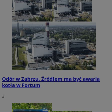
Odór w Zabrzu. Źródłem ma być awaria
kotła w Fortum
3