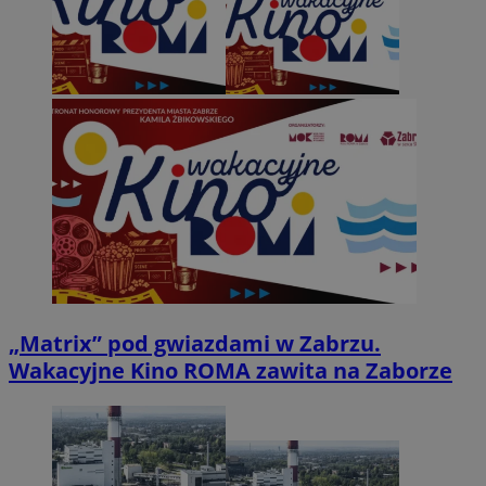
„Matrix” pod gwiazdami w Zabrzu.
Wakacyjne Kino ROMA zawita na Zaborze