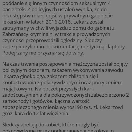
poddanie się innym czynnościom seksualnym 4
pacjentek. Z policyjnych ustaleń wynika, że do
przestępstw miało dojść w prywatnym gabinecie
lekarskim w latach 2016-2018. Lekarz został
zatrzymany w chwili wyjazdu z domu do gabinetu.
Zabrzańscy kryminalni w trakcie prowadzonych
czynności przeprowadzili oględziny. Śledczy
zabezpieczyli m.in. dokumentację medyczną i laptopy.
Podejrzany nie przyznał się do winy.
Na czas trwania postępowania mężczyzna został objęty
policyjnym dozorem, zakazem wykonywania zawodu
lekarza ginekologa, zakazem zbliżania się i
kontaktowania z pokrzywdzonymi oraz poręczeniem
majątkowym. Na poczet przyszłych kar i
zadośćuczynienia dla pokrzywdzonych zabezpieczono 2
samochody i gotówkę. Łączna wartość
zabezpieczonego mienia wynosi 90 tys. zł. Lekarzowi
grozi kara do 12 lat więzienia.
Śledczy apelują do kobiet, które mogły być
pokrzywdzone przez podejrzanego ginekologa, o