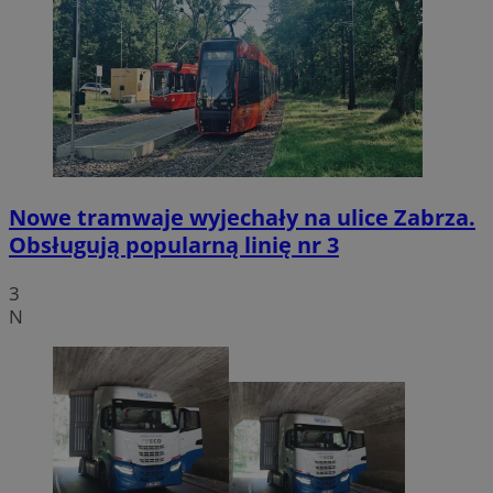
Nowe tramwaje wyjechały na ulice Zabrza.
Obsługują popularną linię nr 3
3
N